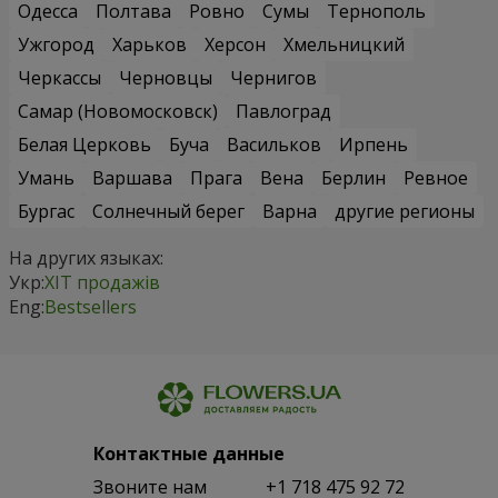
Одесса
Полтава
Ровно
Сумы
Тернополь
Ужгород
Харьков
Херсон
Хмельницкий
Черкассы
Черновцы
Чернигов
Самар (Новомосковск)
Павлоград
Белая Церковь
Буча
Васильков
Ирпень
Умань
Варшава
Прага
Вена
Берлин
Ревное
Бургас
Солнечный берег
Варна
другие регионы
На других языках:
Укр:
ХІТ продажів
Eng:
Bestsellers
Контактные данные
Звоните нам
+1 718 475 92 72