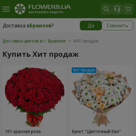
Доставка в
Браилов
?
Да
Сменить
Доставка в
Браилов
|
550 грн
Доставка цветов в г. Браилов
> ХИТ продаж
Купить Хит продаж
101 красная роза
Букет "Цветочный бал"