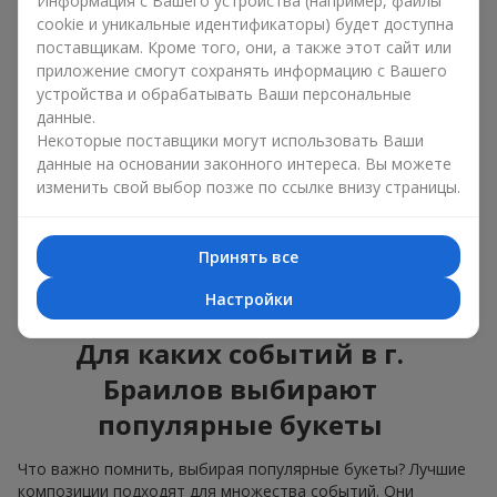
Информация с Вашего устройства (например, файлы
подходят для любого возраста и пола, а их состав
cookie и уникальные идентификаторы) будет доступна
можно адаптировать под любое мероприятие.
поставщикам. Кроме того, они, а также этот сайт или
Массовые цветочные предпочтения. Пионы,
приложение смогут сохранять информацию с Вашего
тюльпаны, ромашки — это популярные букеты,
устройства и обрабатывать Ваши персональные
которые остаются привлекательными для
данные.
покупателей. Они не только прекрасно выглядят, но и
Некоторые поставщики могут использовать Ваши
отражают атмосферу свежести и природной красоты.
данные на основании законного интереса. Вы можете
изменить свой выбор позже по ссылке внизу страницы.
Популярные цветы для букетов часто меняются в
зависимости от времени года, но эти классические
композиции всегда остаются в списке самых
востребованных. Если вы хотите быть уверенными в своём
Принять все
выборе, смело обращайтесь к этим проверенным временем
Настройки
цветам.
Для каких событий в г.
Браилов выбирают
популярные букеты
Что важно помнить, выбирая популярные букеты? Лучшие
композиции подходят для множества событий. Они