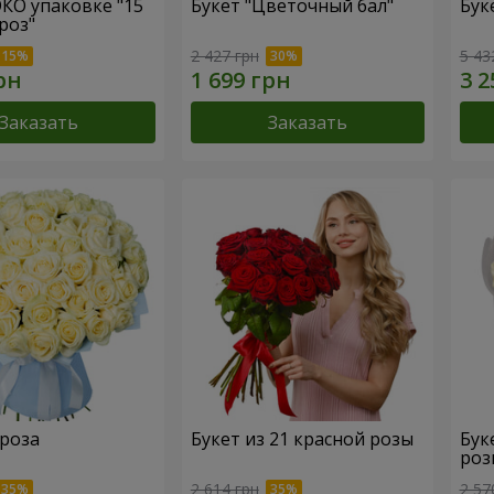
ЭКО упаковке "15
Букет "Цветочный бал"
Бук
роз"
2 427 грн
5 43
Заказать
Заказать
 роза
Букет из 21 красной розы
Бук
роз
2 614 грн
2 57