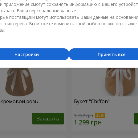
ли приложение смогут сохранять информацию с Вашего устройст
тывать Ваши персональные данные.
рые поставщики могут использовать Ваши данные на основани
ого интереса. Вы можете изменить свой выбор позже по ссылке
цы.
Настройки
Принять все
1 кремовой розы
Букет "Chiffon"
1 732 грн
Заказать