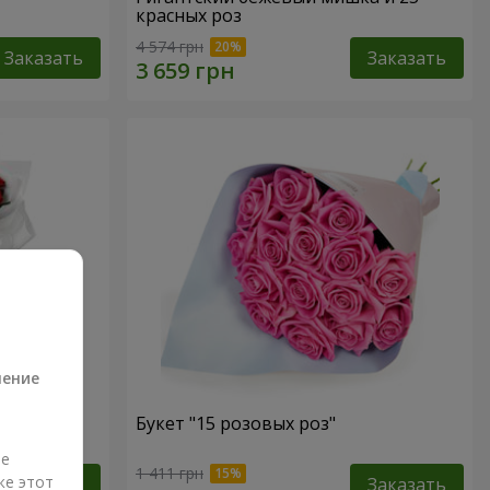
красных роз
4 574 грн
Заказать
Заказать
а
ление
роз
Букет "15 розовых роз"
ые
1 411 грн
же этот
Заказать
Заказать