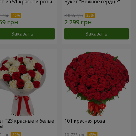
ет из 51 красной розы
Букет "Нежное сердце"
2 грн
3 065 грн
Заказать
Заказать
ет "23 красные и белые
101 красная роза
ы"
0 грн
10 725 грн