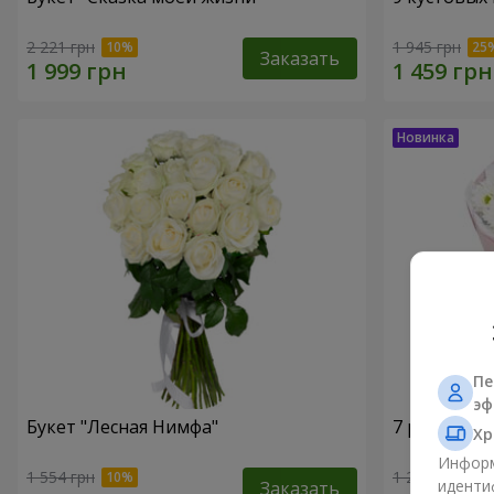
2 221 грн
1 945 грн
Заказать
Пе
эф
Букет "Лесная Нимфа"
7 ромашко
Хр
Информ
1 554 грн
1 293 грн
иденти
Заказать