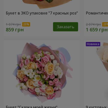
Букет в ЭКО упаковке "7 красных роз"
Романтичес
1 074 грн
2 074 грн
Заказать
Букет "Сказка моей жизни"
9 кустовых