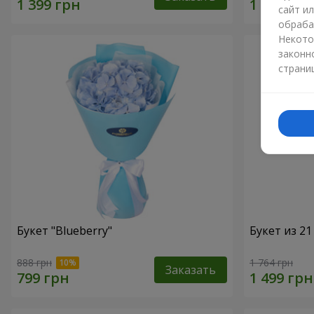
сайт и
обраба
Некото
законн
страни
Букет "Blueberry"
Букет из 2
888 грн
1 764 грн
Заказать