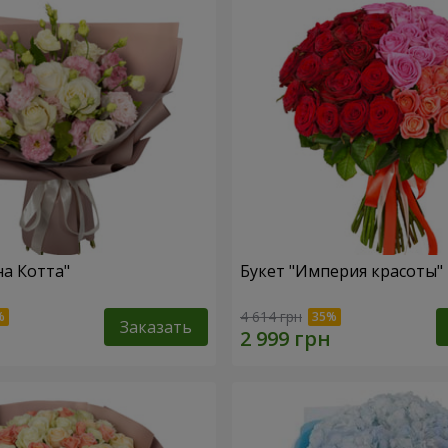
на Котта"
Букет "Империя красоты"
4 614 грн
Заказать