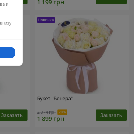
ва и
и
 внизу
Букет "Венера"
2 374 грн
Заказать
Заказать