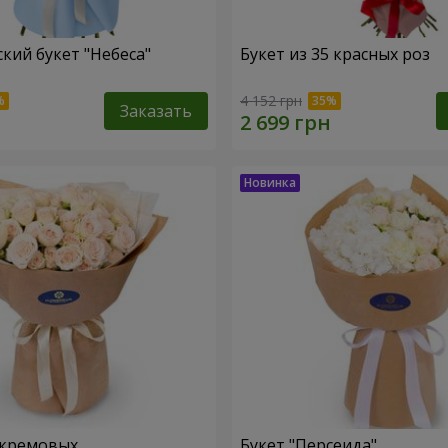
кий букет "Небеса"
Букет из 35 красных роз
4 152 грн
Заказать
 кремовых
Букет "Персеида"