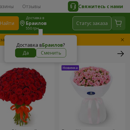
азины
Отзывы
Свяжитесь с нами
Доставка в
Найти
Браилов
Cтатус заказа
550 грн
 заменим букет
Доставка в
Браилов
?
Да
Сменить