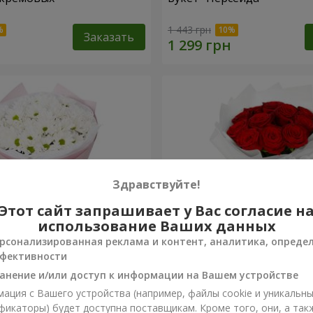
1 443 грн
Заказать
Здравствуйте!
Этот сайт запрашивает у Вас согласие н
использование Ваших данных
рсонализированная реклама и контент, аналитика, опреде
фективности
вых хризантем
Монобукет из 11 красных 
анение и/или доступ к информации на Вашем устройстве
ация с Вашего устройства (например, файлы cookie и уникальн
1 374 грн
фикаторы) будет доступна поставщикам. Кроме того, они, а так
Заказать