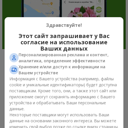
Здравствуйте!
Этот сайт запрашивает у Вас
согласие на использование
Ваших данных
Персонализированная реклама и контент,
аналитика, определение эффективности
Подарочные корзины —
Хранение и/или доступ к информации на
универсальный подарок к любому
Вашем устройстве
Информация с Вашего устройства (например, файлы
празднику
cookie и уникальные идентификаторы) будет доступна
поставщикам. Кроме того, они, а также этот сайт или
Если вы ищете универсальный подарок, но времени в
приложение смогут сохранять информацию с Вашего
обрез, у нас есть для вас отличное проверенное решение:
устройства и обрабатывать Ваши персональные
вы можете купить подарочные корзины. Подарочная
данные.
корзина с изысканными угощениями к празднику, фруктами,
Некоторые поставщики могут использовать Ваши
вкусным чаем или даже алкогольными напитками
становится идеальным дополнением к цветам или
данные на основании законного интереса. Вы можете
самостоятельным презентом. Идеальный набор,
изменить свой выбор позже по ссылке внизу страницы.