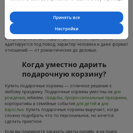
лаконичное оформление и изысканный букет, как
финальный акцент — стоит купить подарочные корзины,
чтобы всё это оказалось в ваших руках.
Принять все
Купить подарочные корзины — это не просто приобрести
Настройки
банальную вещь. Сегодня купить подарочные корзины —
это универсальный подарок для всех, который легко
адаптируется под повод, характер человека и даже формат
отношений — от романтических до деловых.
Когда уместно дарить
подарочную корзину?
Купить подарочные корзины — отличное решение к
любому празднику. Подарочные корзины уместны на
дни
рождения
, юбилеи,
свадьбы
,
профессиональные праздники
,
корпоративы и семейные события
для детей
и
для
взрослых
. Купить подарочные корзины выручает, когда
сложно подобрать что-то персональное, но хочется
сделать приятное.
Если вы планируете заказать цветы онлайн, а на поиск