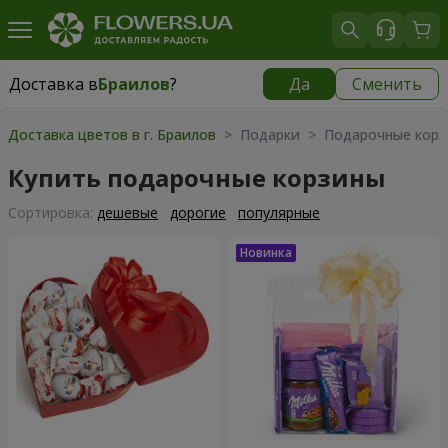
Доставка в
Браилов
?
Да
Сменить
Доставка в
Браилов
|
550 грн
Доставка цветов в г. Браилов
> Подарки > Подарочные корз
Купить подарочные корзины
Cортировка:
дешевые
дорогие
популярные