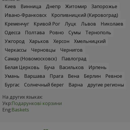
Киев
Винница
Днепр
Житомир
Запорожье
Ивано-Франковск
Кропивницкий (Кировоград)
Кременчуг
Кривой Рог
Луцк
Львов
Николаев
Одесса
Полтава
Ровно
Сумы
Тернополь
Ужгород
Харьков
Херсон
Хмельницкий
Черкассы
Черновцы
Чернигов
Самар (Новомосковск)
Павлоград
Белая Церковь
Буча
Васильков
Ирпень
Умань
Варшава
Прага
Вена
Берлин
Ревное
Бургас
Солнечный берег
Варна
другие регионы
На других языках:
Укр:
Подарункові корзини
Eng:
Baskets