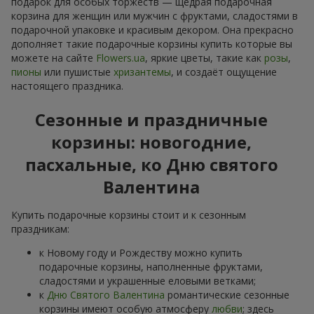
подарок для особых торжеств — щедрая подарочная
корзина для женщин или мужчин с фруктами, сладостями в
подарочной упаковке и красивым декором. Она прекрасно
дополняет такие подарочные корзины купить которые вы
можете на сайте
Flowers.ua
, яркие цветы, такие как
розы
,
пионы
или пушистые
хризантемы
, и создаёт ощущение
настоящего праздника.
Сезонные и праздничные
корзины: новогодние,
пасхальные, ко Дню святого
Валентина
Купить подарочные корзины стоит и к сезонным
праздникам:
к Новому году и Рождеству можно купить
подарочные корзины, наполненные фруктами,
сладостями и украшенные еловыми ветками;
к
Дню Святого Валентина
романтические сезонные
корзины имеют особую атмосферу
любви
; здесь