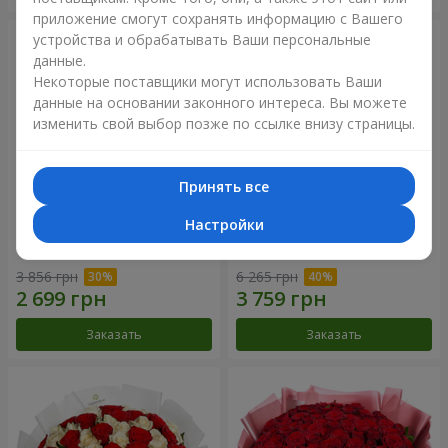
приложение смогут сохранять информацию с Вашего
устройства и обрабатывать Ваши персональные
данные.
Некоторые поставщики могут использовать Ваши
данные на основании законного интереса. Вы можете
изменить свой выбор позже по ссылке внизу страницы.
Принять все
Настройки
Букет "Нежный оттенок"
Цветы в коробке “Кадриль”
3 856 грн
6 265 грн
Заказать
Заказать