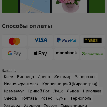
Способы оплаты
Заказ в:
Киев
Винница
Днепр
Житомир
Запорожье
Ивано-Франковск
Кропивницкий (Кировоград)
Кременчуг
Кривой Рог
Луцк
Львов
Николаев
Одесса
Полтава
Ровно
Сумы
Тернополь
Ужгород
Харьков
Херсон
Хмельницкий