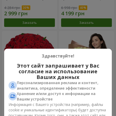
4 284 грн
6 998 грн
Заказать
Заказать
Здравствуйте!
Этот сайт запрашивает у Вас
согласие на использование
Ваших данных
Персонализированная реклама и контент,
101 красная роза
Букет "Сердце – сердцу"
аналитика, определение эффективности
Хранение и/или доступ к информации на
10 725 грн
5 332 грн
Вашем устройстве
Информация с Вашего устройства (например, файлы
cookie и уникальные идентификаторы) будет доступна
Заказать
Заказать
поставщикам. Кроме того, они, а также этот сайт или