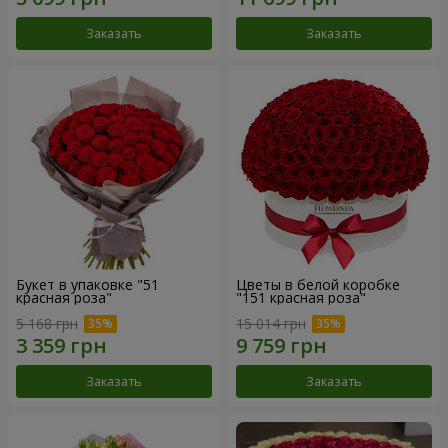
Заказать
Заказать
Букет в упаковке "51
Цветы в белой коробке
красная роза"
"151 красная роза"
5 168 грн
15 014 грн
Заказать
Заказать