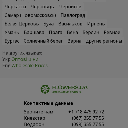
Черкассы
Черновцы
Чернигов
Самар (Новомосковск)
Павлоград
Белая Церковь
Буча
Васильков
Ирпень
Умань
Варшава
Прага
Вена
Берлин
Ревное
Бургас
Солнечный берег
Варна
другие регионы
На других языках:
Укр:
Оптові ціни
Eng:
Wholesale Prices
Контактные данные
Звоните нам
+1 718 475 92 72
Киевстар
(067) 355 77 55
Водафон
(099) 355 77 55