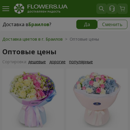
Доставка в
Браилов
?
Да
Сменить
Доставка в
Браилов
|
550 грн
Доставка цветов в г. Браилов
> Оптовые цены
Оптовые цены
Cортировка:
дешевые
дорогие
популярные