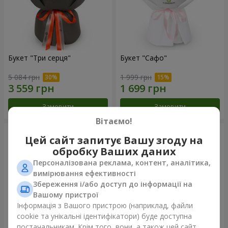
Букет "Три серця"
Букет "Сафо"
5 084 грн
1 999 грн
Замовити
Замовити
Вітаємо!
Цей сайт запитує Вашу згоду на
обробку Ваших даних
Персоналізована реклама, контент, аналітика,
вимірювання ефективності
Збереження і/або доступ до інформації на
Вашому пристрої
Інформація з Вашого пристрою (наприклад, файли
cookie та унікальні ідентифікатори) буде доступна
постачальникам. Крім того, вони, а також цей сайт