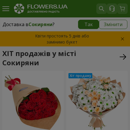
Доставка в
Сокиряни
?
Так
Змінити
Доставка в
Сокиряни
|
1680 грн
Квіти простоять 5 днів або
замінимо букет
ХІТ продажів у місті
Сокиряни