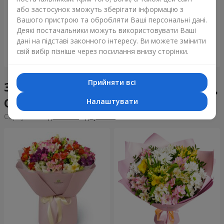
Букет "Tarnis"
Монобукет з 9 білих троянд
або застосунок зможуть зберігати інформацію з
Вашого пристрою та обробляти Ваші персональні дані.
6 152 грн
1 510 грн
Деякі постачальники можуть використовувати Ваші
дані на підставі законного інтересу. Ви можете змінити
свій вибір пізніше через посилання внизу сторінки.
Замовити
Замовити
Прийняти всі
Збірні букети у місті
Сокиряни
Налаштувати
Сортування:
дешевше
дорожче