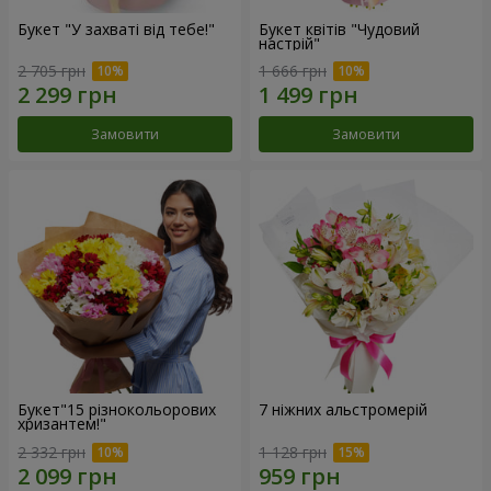
Букет "У захваті від тебе!"
Букет квітів "Чудовий
настрій"
2 705 грн
1 666 грн
Замовити
Замовити
Букет"15 різнокольорових
7 ніжних альстромерій
хризантем!"
2 332 грн
1 128 грн