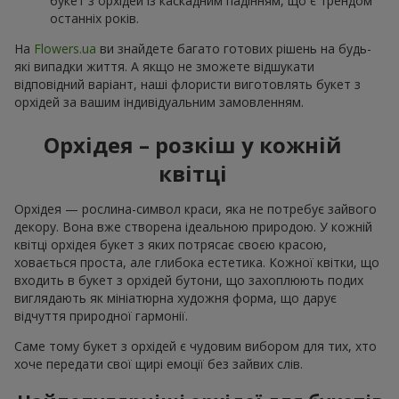
букет з орхідей із каскадним падінням, що є трендом
останніх років.
На
Flowers.ua
ви знайдете багато готових рішень на будь-
які випадки життя. А якщо не зможете відшукати
відповідний варіант, наші флористи виготовлять букет з
орхідей за вашим індивідуальним замовленням.
Орхідея – розкіш у кожній
квітці
Орхідея — рослина-символ краси, яка не потребує зайвого
декору. Вона вже створена ідеальною природою. У кожній
квітці орхідея букет з яких потрясає своєю красою,
ховається проста, але глибока естетика. Кожної квітки, що
входить в букет з орхідей бутони, що захоплюють подих
виглядають як мініатюрна художня форма, що дарує
відчуття природної гармонії.
Саме тому букет з орхідей є чудовим вибором для тих, хто
хоче передати свої щирі емоції без зайвих слів.