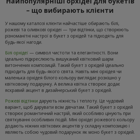
Найпопулярніші орхідеї для букетів
– що вибирають клієнти
У нашому каталозі клієнти найчастіше обирають білі,
рожеві та оливкові орхідеі — три відтінки, що створюють
різноманітні настрої в букет з орхідей та підходять для
будь-якої нагоди.
Білі орхідеї
— символ чистоти та елегантності. Вони
ідеально підкреслюють вишуканий квітковий шарм
витончених композицій. Такий букет з орхідей ідеально
підходить для будь-якого свята. Навіть міні орхідея чи
маленька орхідея білого кольору виглядає розкішно у
квітковому подарунку. А велика квітка створює додає
яскравий акцент в дизайнерський букет з орхідей.
Рожеві відтінки
дарують ніжність і теплоту. Це чудовий
варіант, щоб дарувати всім дівчатам. Такий букет з орхідей
створює романтичний настрій, який особливо цінують при
святкуванні особливих подій. Міні орхідеї рожевого кольору
додають ніжних квіткових акцентів у складну композицію і
являють собою чудовий подарунок як моно букет з орхідей.