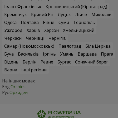
Івано-Франківськ
Кропивницький (Кіровоград)
Кременчук
Кривий Ріг
Луцьк
Львів
Миколаїв
Одеса
Полтава
Рівне
Суми
Тернопіль
Ужгород
Харків
Херсон
Хмельницький
Черкаси
Чернівці
Чернігів
Самар (Новомосковськ)
Павлоград
Біла Церква
Буча
Васильків
Ірпінь
Умань
Варшава
Прага
Відень
Берлін
Ревне
Бургас
Сонячний берег
Варна
інші регіони
На інших мовах:
Eng:
Orchids
Рус:
Орхидеи