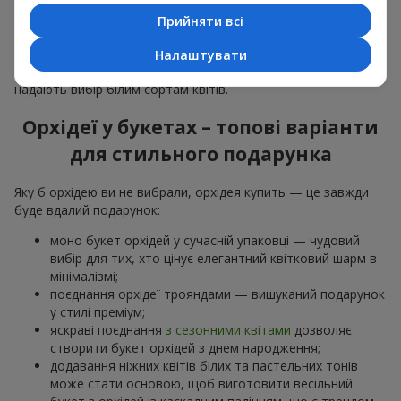
особливої події: річниць,
побачень
,
днів народження
та
Прийняти всі
навіть
бізнес-привітань
.
Для романтики обирають ніжну екзотику — букет з орхідей
Налаштувати
в рожевих та фіолетових тонах. Для
весільних букетів
надають вибір білим сортам квітів.
Орхідеї у букетах – топові варіанти
для стильного подарунка
Яку б орхідею ви не вибрали, орхідея купить — це завжди
буде вдалий подарунок:
моно букет орхідей у сучасній упаковці — чудовий
вибір для тих, хто цінує елегантний квітковий шарм в
мінімалізмі;
поєднання орхідеї трояндами — вишуканий подарунок
у стилі преміум;
яскраві поєднання
з сезонними квітами
дозволяє
створити букет орхідей з днем народження;
додавання ніжних квітів білих та пастельних тонів
може стати основою, щоб виготовити весільний