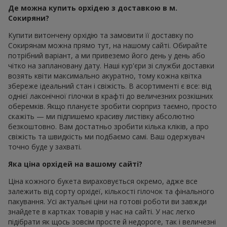
Де можна купить орхідею з доставкою в м.
Сокиряни?
Купити витончену орхідію та замовити її доставку по
Сокирянам можна прямо тут, на нашому сайті. Обирайте
потрібний варіант, а ми привеземо його день у день або
чітко на заплановану дату. Наші кур'єри зі служби доставки
возять квіти максимально акуратно, тому кожна квітка
збереже ідеальний стан і свіжість. В асортименті є все: від
однієї лаконічної гілочки в крафті до величезних розкішних
оберемків. Якщо плануєте зробити сюрприз таємно, просто
скажіть — ми підпишемо красиву листівку абсолютно
безкоштовно. Вам достатньо зробити кілька кліків, а про
свіжість та швидкість ми подбаємо самі. Ваш одержувач
точно буде у захваті.
Яка ціна орхідей на вашому сайті?
Ціна кожного букета вираховується окремо, адже все
залежить від сорту орхідеї, кількості гілочок та фінального
пакування. Усі актуальні ціни на готові роботи ви завжди
знайдете в картках товарів у нас на сайті. У нас легко
підібрати як щось зовсім просте й недороге, так і величезні