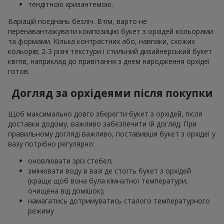
тендітною хризантемою.
Варіацій поєднань безліч. Втім, варто не
перенавантажувати композицію букет з орхідей кольорами
та формами. Кілька контрастних або, навпаки, схожих
кольорів; 2-3 різні текстури і стильний дизайнерський букет
квітів, наприклад до привітання з днем народження орхідеї
готов.
Догляд за орхідеями після покупки
Щоб максимально довго зберегти букет з орхідей, після
доставки додому, важливо забезпечити їй догляд. При
правильному догляді важливо, поставивши букет з орхідеї у
вазу потрібно регулярно:
оновлювати зріз стебел;
змінювати воду в вазі де стоїть букет з орхідей
(краще щоб вона була кімнатної температури,
очищена від домішок);
намагатись дотримуватись сталого температурного
режиму