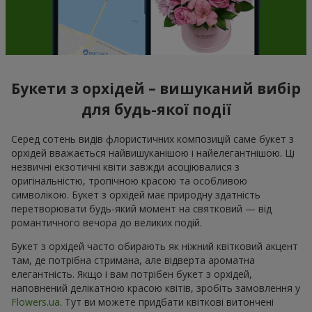
Букети з орхідей – вишуканий вибір
для будь-якої події
Серед сотень видів флористичних композицій саме букет з
орхідей вважається найвишуканішою і найелегантнішою. Ці
незвичні екзотичні квіти завжди асоціювалися з
оригінальністю, тропічною красою та особливою
символікою. Букет з орхідей має природну здатність
перетворювати будь-який момент на святковий — від
романтичного вечора до великих подій.
Букет з орхідей часто обирають як ніжний квітковий акцент
там, де потрібна стримана, але відверта ароматна
елегантність. Якщо і вам потрібен букет з орхідей,
наповнений делікатною красою квітів, зробіть замовлення у
Flowers.ua
. Тут ви можете придбати квіткові витончені