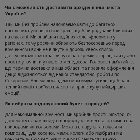
Чи є можливість доставити орхідеї в інші міста
України?
Так, ми без проблем надсилаємо квіти до багатьох
населених пунктів по всій країні, щоб ви радували близьких
на відстані. Ми знайшли надійних колег-флористів у
регіонах, тому рослини збирають безпосередньо перед
врученням і вони не в'януть у дорозі. Увесь список
доступних міст можна глянути на окремій сторінці сайту або
просто уточнити у нашого менеджера. Головне пам’ятайте,
що терміни доставки в інші області та правила оформлення
дещо відрізняються від нашої стандартної роботи по
Сокирянам. Але ми докладемо максимум зусиль, щоб ваш
теплий привіт приїхав вчасно та приніс купу найщиріших
емоцій.
Як вибрати подарунковий букет з орхідей?
Для максимальної зручності ми зробили прості фільтри, які
допоможуть вам швидко впорядкувати весь асортимент за
приводами чи кольорами. Можна в пару кліків відсіяти
композиції для коханої, мами, колеги або підібрати під
конкретний бюджет. Якщо очі розбігаються і важко