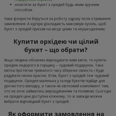
оплатити за букет з орхідей будь-яким зручним
способом.
Наші флористи беруться за роботу одразу після отримання
замовлення. А кур’єри докладають максимум зусиль, щоб
букет з орхідей приїхав на місце цілим та неушкодженим.
Купити орхідею чи цілий
букет – що обрати?
Якщо людина обожнює вирощувати живі квіти, то купити
орхідею недорого в горщику – чудовий подарунок. Така
квітка протягом тривалого часу збереже свіжість і буде
радувати своєю красою. Втім, букет з орхідей теж чудовий
подарунок. Орхідея маленька у складі букетів підійде для
урочистого випадку, а також як квітковий комплімент тим,
хто не хоче займатись вирощуванням та поливом. Сьогодні
на орхідея ціна доступна кожному, то ж завжди можна
вибрати відповідний букет з орхідей.
Як оформити замовлення на