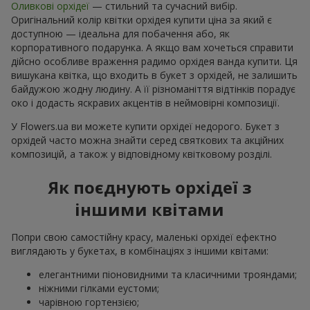
Оливкові орхідеї
— стильний та сучасний вибір.
Оригінальний колір квітки орхідея купити ціна за який є
доступною — ідеальна для побачення або, як
корпоративного подарунка. А якщо вам хочеться справити
дійсно особливе враження радимо орхідея ванда купити. Ця
вишукана квітка, що входить в букет з орхідей, не залишить
байдужою жодну людину. А її різноманіття відтінків порадує
око і додасть яскравих акцентів в неймовірні композиції.
У Flowers.ua ви можете купити орхідеї недорого. Букет з
орхідей часто можна знайти серед святкових та акційних
композицій, а також у відповідному квітковому розділі.
Як поєднують орхідеї з
іншими квітами
Попри свою самостійну красу, маленькі орхідеї ефектно
виглядають у букетах, в комбінаціях з іншими квітами:
елегантними піоновидними та класичними трояндами;
ніжними гілками еустоми;
чарівною гортензією;