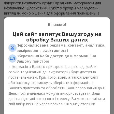
Флористи називають орхідеї ідеальним матеріалом для
незвичайної флористики. Букет з орхідей має чудовий
вигляд як моно рішення для оформлення приміщень, а
також як варіант міксу з іншими квітами, що зберігає свою
виразність у будь-якому форматі. Завдяки своїй структурі
Вітаємо!
орхідея дозволяє створювати композиції у класичному,
Цей сайт запитує Вашу згоду на
мінімалістичному або сучасному стилі. Букет з орхідей
виглядає ефектно як у камерних, так і в масштабних
обробку Ваших даних
роботах, а її розкішні суцвіття легко стають центральним
Персоналізована реклама, контент, аналітика,
елементом композиції букет з орхідей. Залежно від
вимірювання ефективності
оформлення і сорту рослин різниться на орхідеї ціна.
Збереження і/або доступ до інформації на
Зважайте на це перш ніж замовити букет з орхідей.
Вашому пристрої
Інформація з Вашого пристрою (наприклад, файли
Кому дарують орхідеї?
cookie та унікальні ідентифікатори) буде доступна
постачальникам. Крім того, вони, а також цей сайт
Букет з орхідей універсальний і може підійти будь-кому. Їх
або застосунок зможуть зберігати інформацію з
дарують
коханим жінками
,
мамі
,
дівчині
,
дружині
, сестрі,
Вашого пристрою та обробляти Ваші персональні дані.
подрузі,
колезі
або
бізнес-партнеру
. Сьогодні можна орхідеї
Деякі постачальники можуть використовувати Ваші
купити недорого, а тому шансів зробити бажаний
дані на підставі законного інтересу. Ви можете змінити
подарунок стає ще більше.
свій вибір пізніше через посилання внизу сторінки.
Букет з орхідей — ідеальна квіткова композиція для