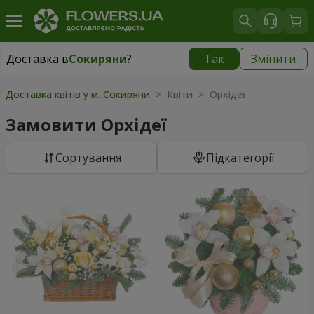
Доставка в
Сокиряни
?
Так
Змінити
Доставка в
Сокиряни
|
1680 грн
Доставка квітів у м. Сокиряни
> Квіти > Орхідеї
Замовити Орхідеї
Сортування
Підкатегорії