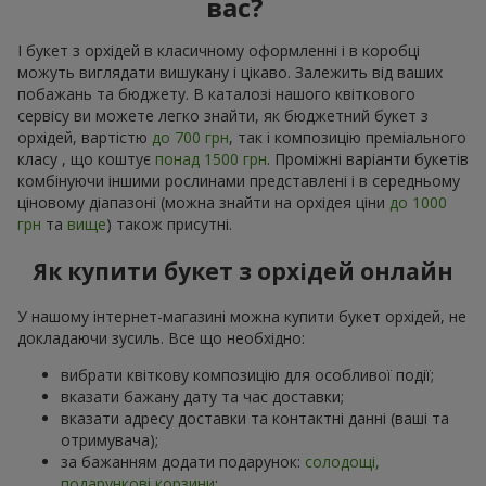
вас?
І букет з орхідей в класичному оформленні і в коробці
можуть виглядати вишукану і цікаво. Залежить від ваших
побажань та бюджету. В каталозі нашого квіткового
сервісу ви можете легко знайти, як бюджетний букет з
орхідей, вартістю
до 700 грн
, так і композицію преміального
класу , що коштує
понад 1500 грн
. Проміжні варіанти букетів
комбінуючи іншими рослинами представлені і в середньому
ціновому діапазоні (можна знайти на орхідея ціни
до 1000
грн
та
вище
) також присутні.
Як купити букет з орхідей онлайн
У нашому інтернет-магазині можна купити букет орхідей, не
докладаючи зусиль. Все що необхідно:
вибрати квіткову композицію для особливої події;
вказати бажану дату та час доставки;
вказати адресу доставки та контактні данні (ваші та
отримувача);
за бажанням додати подарунок:
солодощі,
подарункові корзини
;