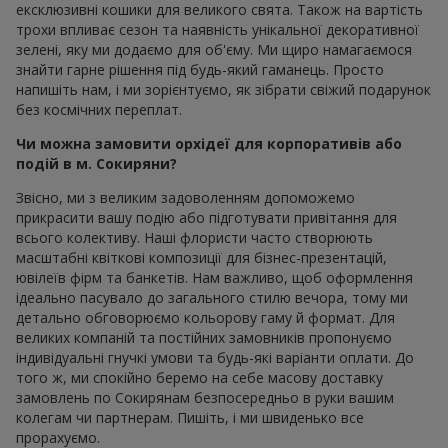
ексклюзивні кошики для великого свята. Також на вартість
трохи впливає сезон та наявність унікальної декоративної
зелені, яку ми додаємо для об'єму. Ми щиро намагаємося
знайти гарне рішення під будь-який гаманець. Просто
напишіть нам, і ми зорієнтуємо, як зібрати свіжий подарунок
без космічних переплат.
Чи можна замовити орхідеї для корпоративів або
подій в м. Сокиряни?
Звісно, ми з великим задоволенням допоможемо
прикрасити вашу подію або підготувати привітання для
всього колективу. Наші флористи часто створюють
масштабні квіткові композиції для бізнес-презентацій,
ювілеїв фірм та банкетів. Нам важливо, щоб оформлення
ідеально пасувало до загального стилю вечора, тому ми
детально обговорюємо кольорову гаму й формат. Для
великих компаній та постійних замовників пропонуємо
індивідуальні гнучкі умови та будь-які варіанти оплати. До
того ж, ми спокійно беремо на себе масову доставку
замовлень по Сокирянам безпосередньо в руки вашим
колегам чи партнерам. Пишіть, і ми швиденько все
прорахуємо.