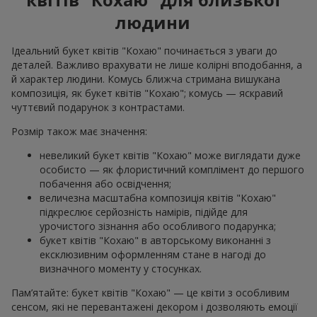
людини
Ідеальний букет квітів "Кохаю" починається з уваги до
деталей. Важливо врахувати не лише колірні вподобання, а
й характер людини. Комусь ближча стримана вишукана
композиція, як букет квітів "Кохаю"; комусь — яскравий
чуттєвий подарунок з контрастами.
Розмір також має значення:
невеликий букет квітів "Кохаю" може виглядати дуже
особисто — як флористичний комплімент до першого
побачення або освідчення;
величезна масштабна композиція квітів "Кохаю"
підкреслює серйозність намірів, підійде для
урочистого зізнання або особливого подарунка;
букет квітів "Кохаю" в авторському виконанні з
ексклюзивним оформленням стане в нагоді до
визначного моменту у стосунках.
Пам’ятайте: букет квітів "Кохаю" — це квіти з особливим
сенсом, які не перевантажені декором і дозволяють емоції