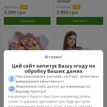
троянда"
4 124 грн
5 713 грн
Замовити
Замовити
Вітаємо!
Цей сайт запитує Вашу згоду на
обробку Ваших даних
Персоналізована реклама, контент, аналітика,
Букет "Казка мого життя"
Кошик "Янголятко"
вимірювання ефективності
Збереження і/або доступ до інформації на
2 443 грн
2 074 грн
Вашому пристрої
Інформація з Вашого пристрою (наприклад, файли
cookie та унікальні ідентифікатори) буде доступна
Замовити
Замовити
постачальникам. Крім того, вони, а також цей сайт