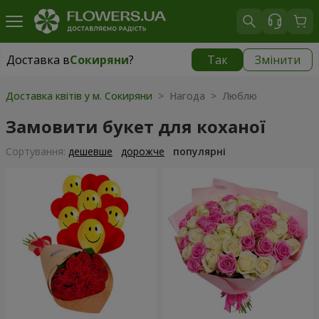
Доставка в
Сокиряни
?
Так
Змінити
Доставка в
Сокиряни
|
1680 грн
Доставка квітів у м. Сокиряни
> Нагода > Люблю
Замовити букет для коханої
Сортування:
дешевше
дорожче
популярні