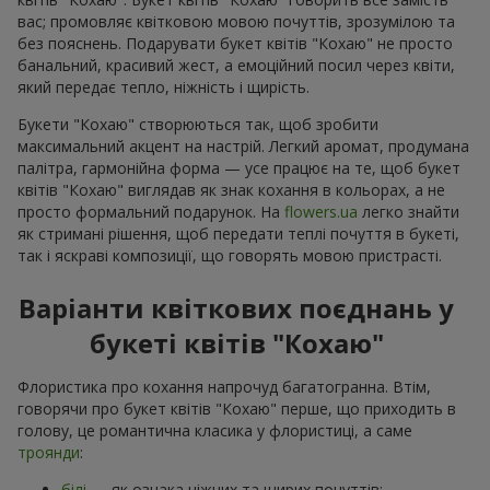
вас; промовляє квітковою мовою почуттів, зрозумілою та
без пояснень. Подарувати букет квітів "Кохаю" не просто
банальний, красивий жест, а емоційний посил через квіти,
який передає тепло, ніжність і щирість.
Букети "Кохаю" створюються так, щоб зробити
максимальний акцент на настрій. Легкий аромат, продумана
палітра, гармонійна форма — усе працює на те, щоб букет
квітів "Кохаю" виглядав як знак кохання в кольорах, а не
просто формальний подарунок. На
flowers.ua
легко знайти
як стримані рішення, щоб передати теплі почуття в букеті,
так і яскраві композиції, що говорять мовою пристрасті.
Варіанти квіткових поєднань у
букеті квітів "Кохаю"
Флористика про кохання напрочуд багатогранна. Втім,
говорячи про букет квітів "Кохаю" перше, що приходить в
голову, це романтична класика у флористиці, а саме
троянди
:
білі
— як ознака ніжних та щирих почуттів;