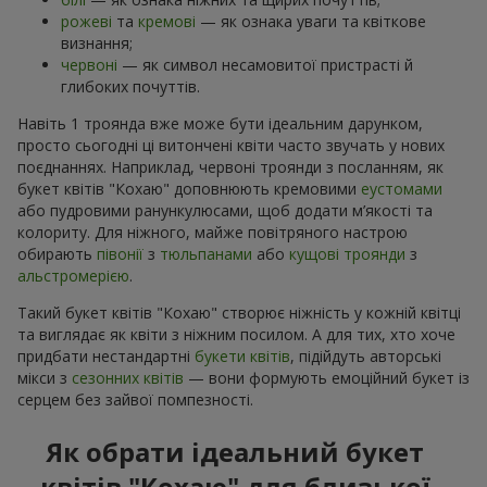
рожеві
та
кремові
— як ознака уваги та квіткове
визнання;
червоні
— як символ несамовитої пристрасті й
глибоких почуттів.
Навіть 1 троянда вже може бути ідеальним дарунком,
просто сьогодні ці витончені квіти часто звучать у нових
поєднаннях. Наприклад, червоні троянди з посланням, як
букет квітів "Кохаю" доповнюють кремовими
еустомами
або пудровими ранункулюсами, щоб додати м’якості та
колориту. Для ніжного, майже повітряного настрою
обирають
півонії
з
тюльпанами
або
кущові троянди
з
альстромерією
.
Такий букет квітів "Кохаю" створює ніжність у кожній квітці
та виглядає як квіти з ніжним посилом. А для тих, хто хоче
придбати нестандартні
букети квітів
, підійдуть авторські
мікси з
сезонних квітів
— вони формують емоційний букет із
серцем без зайвої помпезності.
Як обрати ідеальний букет
квітів "Кохаю" для близької