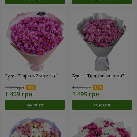
Букет "Чарівний момент"
Букет "Твої хризантеми"
1 621 грн
1 764 грн
Замовити
Замовити