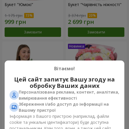
Букет "Юмокі"
Букет "Чарівність ніжності"
1 175 грн
3 374 грн
Замовити
Замовити
Вітаємо!
Цей сайт запитує Вашу згоду на
обробку Ваших даних
Персоналізована реклама, контент, аналітика,
вимірювання ефективності
Збереження і/або доступ до інформації на
Композиція "Білосніжна
Букет "Sentiment"
гармонія"
Вашому пристрої
2 879 грн
1 528 грн
Інформація з Вашого пристрою (наприклад, файли
cookie та унікальні ідентифікатори) буде доступна
постачальникам. Крім того, вони, а також цей сайт