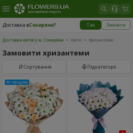
Доставка в
Сокиряни
?
Так
Змінити
Доставка в
Сокиряни
|
1680 грн
Доставка квітів у м. Сокиряни
> Квіти > Хризантеми
Замовити хризантеми
Сортування
Підкатегорії