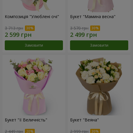
Композиція "Улюблені очі"
Букет "Мамина весна"
3 713 грн
3 570 грн
Замовити
Замовити
Букет "Її Величність"
Букет "Веяна"
2 449 грн
2 999 грн