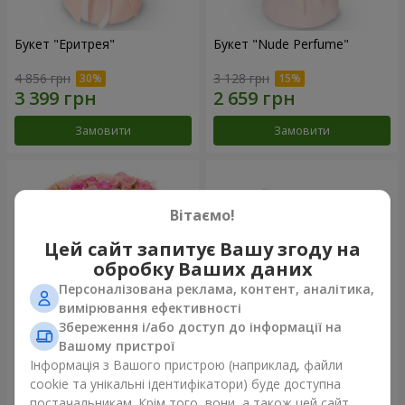
Букет "Еритрея"
Букет "Nude Perfume"
4 856 грн
3 128 грн
Замовити
Замовити
Вітаємо!
Цей сайт запитує Вашу згоду на
обробку Ваших даних
Персоналізована реклама, контент, аналітика,
вимірювання ефективності
Збереження і/або доступ до інформації на
Вашому пристрої
Букет "Рожева ніжність"
Композиція "Ностальжі"
Інформація з Вашого пристрою (наприклад, файли
cookie та унікальні ідентифікатори) буде доступна
4 427 грн
6 856 грн
постачальникам. Крім того, вони, а також цей сайт