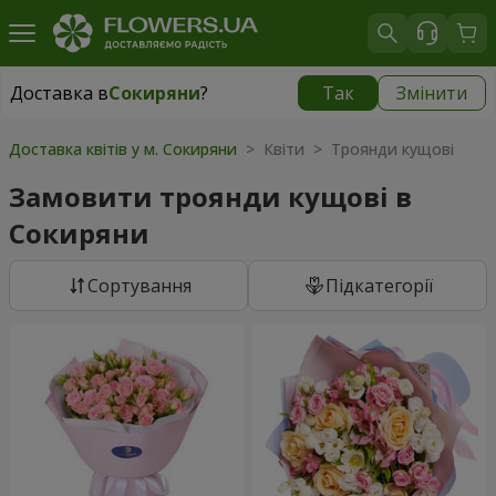
Доставка в
Сокиряни
?
Так
Змінити
Доставка в
Сокиряни
|
1680 грн
Доставка квітів у м. Сокиряни
> Квіти > Троянди кущові
Замовити троянди кущові в
Сокиряни
Сортування
Підкатегорії