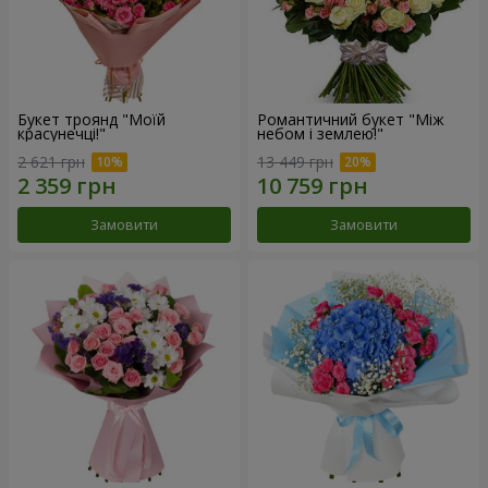
Букет троянд "Моїй
Романтичний букет "Між
красунечці!"
небом і землею!"
2 621 грн
13 449 грн
Замовити
Замовити