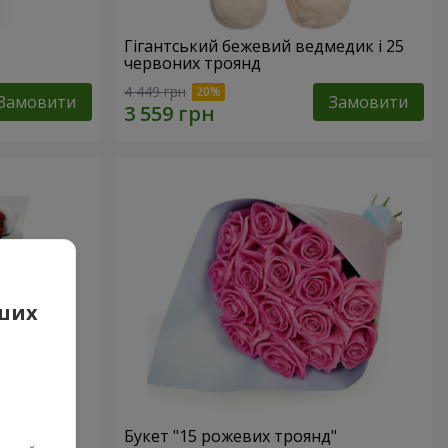
Гігантський бежевий ведмедик і 25
червоних троянд
4 449 грн
Замовити
Замовити
аших
 троянд
Букет "15 рожевих троянд"