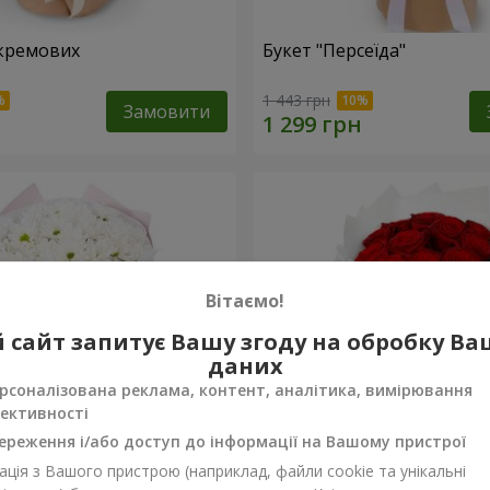
кремових
Букет "Персеїда"
1 443 грн
Замовити
Вітаємо!
 сайт запитує Вашу згоду на обробку В
даних
рсоналізована реклама, контент, аналітика, вимірювання
ективності
ереження і/або доступ до інформації на Вашому пристрої
ція з Вашого пристрою (наприклад, файли cookie та унікальні
вих хризантем
Монобукет з 11 червоних