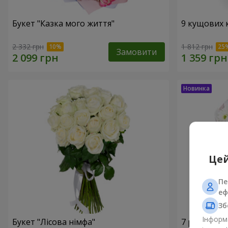
Букет "Казка мого життя"
9 кущових 
2 332 грн
1 812 грн
Замовити
Цей
Пе
еф
Зб
Інформа
Букет "Лісова німфа"
7 ромашко