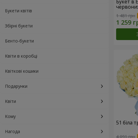
Букет в 
червони
Букети квітів
1 481 грн
Збірні букети
Бенто-букети
Квіти в коробці
Квіткові кошики
Подарунки
Квіти
Кому
51 біла 
Нагода
4 091 грн