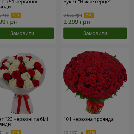
ет з 51 червоної
Букет "Ніжне серце"
янди
8 грн
3 065 грн
Замовити
Замовити
т "23 червоні та білі
101 червона троянда
янди"
7 грн
10 107 грн