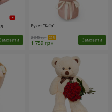
нд
Букет "Каїр"
2 345 грн
Замовити
Замовити