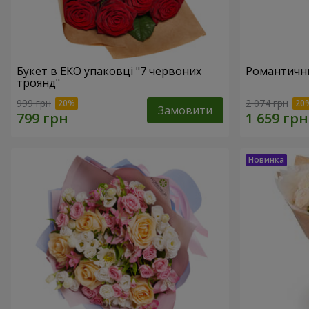
Букет в ЕКО упаковці "7 червоних
Романтични
троянд"
999 грн
2 074 грн
Замовити