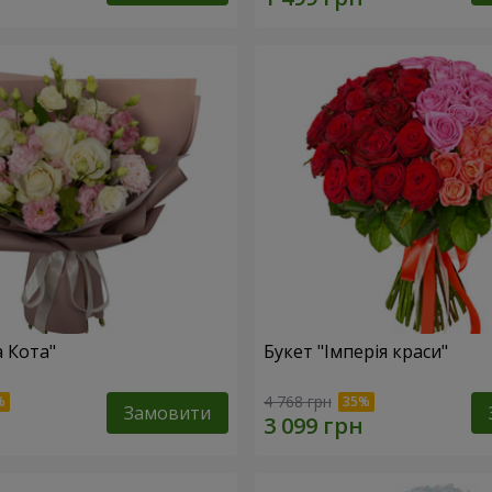
а Кота"
Букет "Імперія краси"
4 768 грн
Замовити