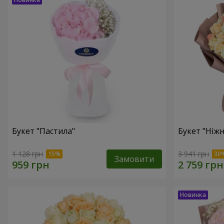
Букет "Пастила"
Букет "Ніжн
1 128 грн
3 941 грн
Замовити