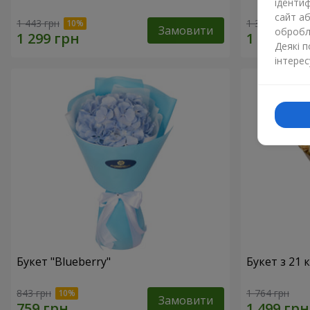
ідентиф
сайт а
1 443 грн
1 364 грн
Замовити
обробля
Деякі 
інтерес
Букет "Blueberry"
Букет з 21
843 грн
1 764 грн
Замовити