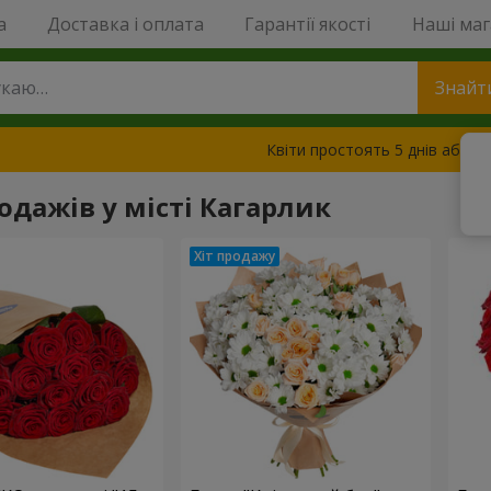
a
Доставка і оплата
Гарантії якості
Наші ма
Знайт
Квіти простоять 5 днів або з
одажів у місті Кагарлик