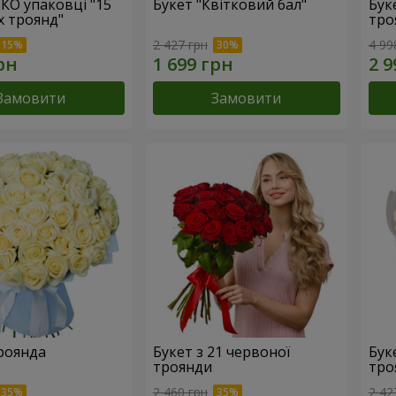
ЕКО упаковці "15
Букет "Квітковий бал"
Бук
х троянд"
тро
2 427 грн
4 99
Замовити
Замовити
троянда
Букет з 21 червоної
Буке
троянди
тро
2 460 грн
2 42