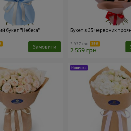
й букет "Небеса"
Букет з 35 червоних троя
3 937 грн
Замовити