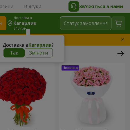
газини
Відгуки
Зв’яжіться з нами
Доставка в
и
Кагарлик
Статус замовлення
840 грн
амінимо букет
Доставка в
Кагарлик
?
Так
Змінити