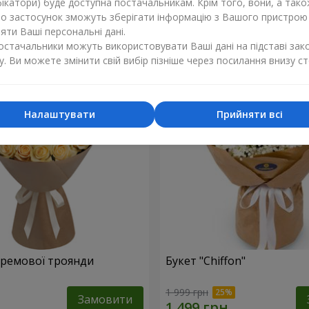
ікатори) буде доступна постачальникам. Крім того, вони, а тако
бо застосунок зможуть зберігати інформацію з Вашого пристрою
1 374 грн
Замовити
ти Ваші персональні дані.
постачальники можуть використовувати Ваші дані на підставі зак
у. Ви можете змінити свій вибір пізніше через посилання внизу ст
Налаштувати
Прийняти всі
 кремової троянди
Букет "Chiffon"
1 999 грн
Замовити