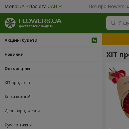
Мова:
UA
Валюта:
UAH
Все про Flowers.u
Акційні букети
ХІТ пр
Новинки
Оптові ціни
ХІТ продажів
Квіти коханій
День народження
Букети тижня