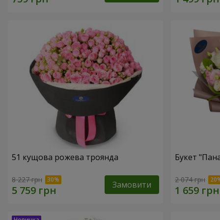
51 кущова рожева троянда
Букет "Пан
8 227 грн
2 074 грн
Замовити