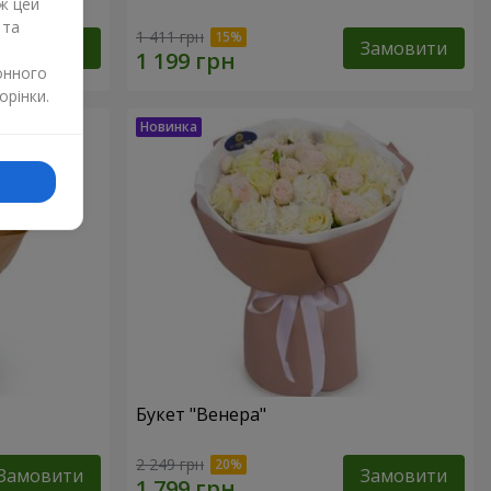
ж цей
 та
1 411 грн
Замовити
Замовити
онного
орінки.
Букет "Венера"
2 249 грн
Замовити
Замовити