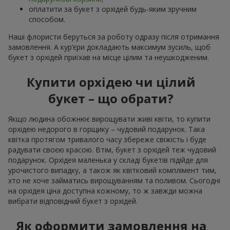
оплатити за букет з орхідей будь-яким зручним
способом.
Наші флористи беруться за роботу одразу після отримання
замовлення. А кур’єри докладають максимум зусиль, щоб
букет з орхідей приїхав на місце цілим та неушкодженим.
Купити орхідею чи цілий
букет – що обрати?
Якщо людина обожнює вирощувати живі квіти, то купити
орхідею недорого в горщику – чудовий подарунок. Така
квітка протягом тривалого часу збереже свіжість і буде
радувати своєю красою. Втім, букет з орхідей теж чудовий
подарунок. Орхідея маленька у складі букетів підійде для
урочистого випадку, а також як квітковий комплімент тим,
хто не хоче займатись вирощуванням та поливом. Сьогодні
на орхідея ціна доступна кожному, то ж завжди можна
вибрати відповідний букет з орхідей.
Як оформити замовлення на