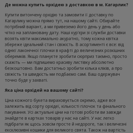
Де можна купить орхідею з доставкою в м. Кагарлик?
Купити витончену орхідію та замовити її доставку по
Кагарлику можна прямо тут, на нашому сайті. Обирайте
потрібний варіант, а ми привеземо його день у день або
чітко на заплановану дату. Наші кур'єри зі служби доставки
возять квіти максимально акуратно, тому кожна квітка
збереже ідеальний стан і свіжість. В асортименті є все: від
однієї лаконічної гілочки в крафті до величезних розкішних
оберемків. Якщо плануєте зробити сюрприз таємно, просто
скажіть — ми підпишемо красиву листівку абсолютно
безкоштовно. Вам достатньо зробити кілька кліків, а про
свіжість та швидкість ми подбаємо самі. Ваш одержувач
точно буде у захваті.
Яка ціна орхідей на вашому сайті?
Ціна кожного букета вираховується окремо, адже все
залежить від сорту орхідеї, кількості гілочок та фінального
пакування. Усі актуальні ціни на готові роботи ви завжди
знайдете в картках товарів у нас на сайті. У нас легко
підібрати як щось зовсім просте й недороге, так і величезні
ексклюзивні кошики для великого свята. Також на вартість