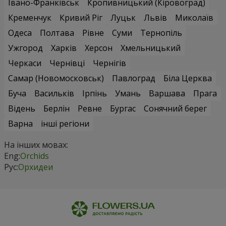
Івано-Франківськ
Кропивницький (Кіровоград)
Кременчук
Кривий Ріг
Луцьк
Львів
Миколаїв
Одеса
Полтава
Рівне
Суми
Тернопіль
Ужгород
Харків
Херсон
Хмельницький
Черкаси
Чернівці
Чернігів
Самар (Новомосковськ)
Павлоград
Біла Церква
Буча
Васильків
Ірпінь
Умань
Варшава
Прага
Відень
Берлін
Ревне
Бургас
Сонячний берег
Варна
інші регіони
На інших мовах:
Eng:
Orchids
Рус:
Орхидеи