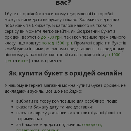
вас?
І букет з орхідей в класичному оформленні і в коробці
можуть виглядати вишукану і цікаво. Залежить від ваших
побажань та бюджету. В каталозі нашого квіткового
сервісу ви можете легко знайти, як бюджетний букет з
орхідей, вартістю
до 700 грн
, так і композицію преміального
класу , що коштує
понад 1500 грн
. Проміжні варіанти букетів
комбінуючи іншими рослинами представлені і в середньому
ціновому діапазоні (можна знайти на орхідея ціни
до 1000
грн
та
вище
) також присутні.
Як купити букет з орхідей онлайн
У нашому інтернет-магазині можна купити букет орхідей, не
докладаючи зусиль. Все що необхідно:
вибрати квіткову композицію для особливої події;
вказати бажану дату та час доставки;
вказати адресу доставки та контактні данні (ваші та
отримувача);
за бажанням додати подарунок:
солодощі,
подарункові корзини
;