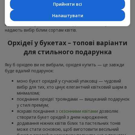
особливої події: річниць,
побачень
,
днів народження
та
Прийняти всі
навіть
бізнес-привітань
.
Налаштувати
Для романтики обирають ніжну екзотику — букет з орхідей
в рожевих та фіолетових тонах. Для
весільних букетів
надають вибір білим сортам квітів.
Орхідеї у букетах – топові варіанти
для стильного подарунка
Яку б орхідею ви не вибрали, орхідея купить — це завжди
буде вдалий подарунок:
моно букет орхідей у сучасній упаковці — чудовий
вибір для тих, хто цінує елегантний квітковий шарм в
мінімалізмі;
поєднання орхідеї трояндами — вишуканий подарунок
у стилі преміум;
яскраві поєднання
з сезонними квітами
дозволяє
створити букет орхідей з днем народження;
додавання ніжних квітів білих та пастельних тонів
може стати основою, щоб виготовити весільний