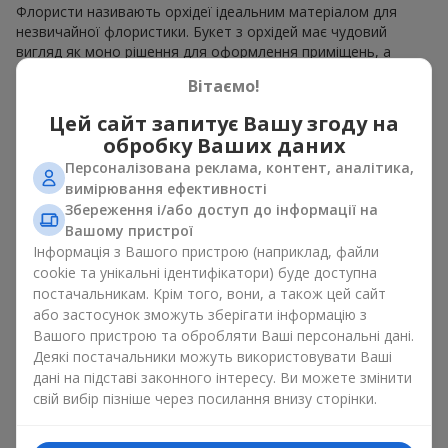
Флористи називають орхідеї ідеальним матеріалом для
незвичайної флористики. Букет з орхідей має чудовий
вигляд як моно рішення для оформлення приміщень, а
також як варіант міксу з іншими квітами, що зберігає свою
Вітаємо!
виразність у будь-якому форматі. Завдяки своїй структурі
орхідея дозволяє створювати композиції у класичному,
Цей сайт запитує Вашу згоду на
мінімалістичному або сучасному стилі. Букет з орхідей
обробку Ваших даних
виглядає ефектно як у камерних, так і в масштабних
Персоналізована реклама, контент, аналітика,
роботах, а її розкішні суцвіття легко стають центральним
вимірювання ефективності
елементом композиції букет з орхідей. Залежно від
Збереження і/або доступ до інформації на
оформлення і сорту рослин різниться на орхідеї ціна.
Вашому пристрої
Зважайте на це перш ніж замовити букет з орхідей.
Інформація з Вашого пристрою (наприклад, файли
Кому дарують орхідеї?
cookie та унікальні ідентифікатори) буде доступна
постачальникам. Крім того, вони, а також цей сайт
або застосунок зможуть зберігати інформацію з
Букет з орхідей універсальний і може підійти будь-кому. Їх
Вашого пристрою та обробляти Ваші персональні дані.
дарують
коханим жінками
,
мамі
,
дівчині
,
дружині
, сестрі,
Деякі постачальники можуть використовувати Ваші
подрузі,
колезі
або
бізнес-партнеру
. Сьогодні можна орхідеї
дані на підставі законного інтересу. Ви можете змінити
купити недорого, а тому шансів зробити бажаний
свій вибір пізніше через посилання внизу сторінки.
подарунок стає ще більше.
Букет з орхідей — ідеальна квіткова композиція для