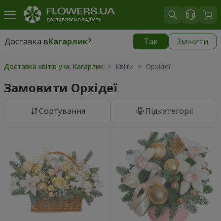
Доставка в
Кагарлик
?
Так
Змінити
Доставка в
Кагарлик
|
840 грн
Доставка квітів у м. Кагарлик
> Квіти > Орхідеї
Замовити Орхідеї
Сортування
Підкатегорії