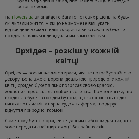
букет з орхідей із каскадним падінням, що є трендом
останніх років.
На
Flowers.ua
ви знайдете багато готових рішень на будь-
які випадки життя. А якщо не зможете відшукати
відповідний варіант, наші флористи виготовлять букет з
орхідей за вашим індивідуальним замовленням.
Орхідея – розкіш у кожній
квітці
Орхідея — рослина-символ краси, яка не потребує зайвого
декору. Вона вже створена ідеальною природою. У кожній
квітці орхідея букет з яких потрясає своєю красою,
ховається проста, але глибока естетика. Кожної квітки, що
входить в букет з орхідей бутони, що захоплюють подих
виглядають як мініатюрна художня форма, що дарує
відчуття природної гармонії.
Саме тому букет з орхідей є чудовим вибором для тих, хто
хоче передати свої щирі емоції без зайвих слів.