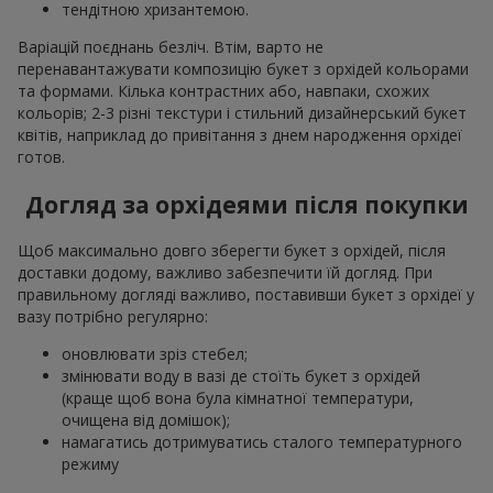
тендітною хризантемою.
Варіацій поєднань безліч. Втім, варто не
перенавантажувати композицію букет з орхідей кольорами
та формами. Кілька контрастних або, навпаки, схожих
кольорів; 2-3 різні текстури і стильний дизайнерський букет
квітів, наприклад до привітання з днем народження орхідеї
готов.
Догляд за орхідеями після покупки
Щоб максимально довго зберегти букет з орхідей, після
доставки додому, важливо забезпечити їй догляд. При
правильному догляді важливо, поставивши букет з орхідеї у
вазу потрібно регулярно:
оновлювати зріз стебел;
змінювати воду в вазі де стоїть букет з орхідей
(краще щоб вона була кімнатної температури,
очищена від домішок);
намагатись дотримуватись сталого температурного
режиму