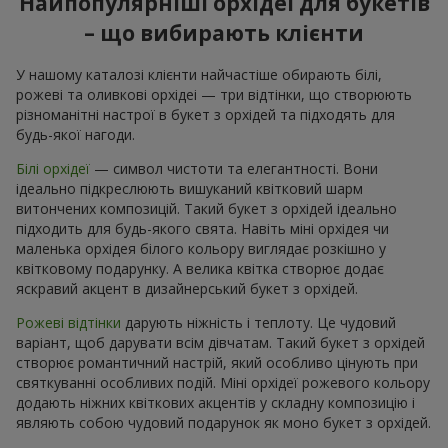
Найпопулярніші орхідеї для букетів
– що вибирають клієнти
У нашому каталозі клієнти найчастіше обирають білі,
рожеві та оливкові орхідеі — три відтінки, що створюють
різноманітні настрої в букет з орхідей та підходять для
будь-якої нагоди.
Білі орхідеї
— символ чистоти та елегантності. Вони
ідеально підкреслюють вишуканий квітковий шарм
витончених композицій. Такий букет з орхідей ідеально
підходить для будь-якого свята. Навіть міні орхідея чи
маленька орхідея білого кольору виглядає розкішно у
квітковому подарунку. А велика квітка створює додає
яскравий акцент в дизайнерський букет з орхідей.
Рожеві відтінки
дарують ніжність і теплоту. Це чудовий
варіант, щоб дарувати всім дівчатам. Такий букет з орхідей
створює романтичний настрій, який особливо цінують при
святкуванні особливих подій. Міні орхідеї рожевого кольору
додають ніжних квіткових акцентів у складну композицію і
являють собою чудовий подарунок як моно букет з орхідей.