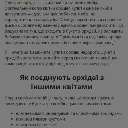
Оливкові орхідеї
— стильний та сучасний вибір.
Оригінальний колір квітки орхідея купити ціна за який є
доступною — ідеальна для побачення або, як
корпоративного подарунка. А якщо вам хочеться справити
дійсно особливе враження радимо орхідея ванда купити. Ця
вишукана квітка, що входить в букет з орхідей, не залишить
байдужою жодну людину. А її різноманіття відтінків порадує
око і додасть яскравих акцентів в неймовірні композиції.
У Flowers.ua ви можете купити орхідеї недорого. Букет з
орхідей часто можна знайти серед святкових та акційних
композицій, а також у відповідному квітковому розділі.
Як поєднують орхідеї з
іншими квітами
Попри свою самостійну красу, маленькі орхідеї ефектно
виглядають у букетах, в комбінаціях з іншими квітами:
елегантними піоновидними та класичними трояндами;
ніжними гілками еустоми;
чарівною гортензією;