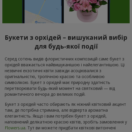
Букети з орхідей – вишуканий вибір
для будь-якої події
Серед сотень видів флористичних композицій саме букет з
орхідей вважається найвишуканішою і найелегантнішою. Ці
незвичні екзотичні квіти завжди асоціювалися з
оригінальністю, тропічною красою та особливою
символікою. Букет з орхідей має природну здатність
перетворювати будь-який момент на святковий — від
романтичного вечора до великих подій.
Букет з орхідей часто обирають як ніжний квітковий акцент
там, де потрібна стримана, але відверта ароматна
елегантність. Якщо і вам потрібен букет з орхідей,
наповнений делікатною красою квітів, зробіть замовлення у
Flowers.ua
. Тут ви можете придбати квіткові витончені