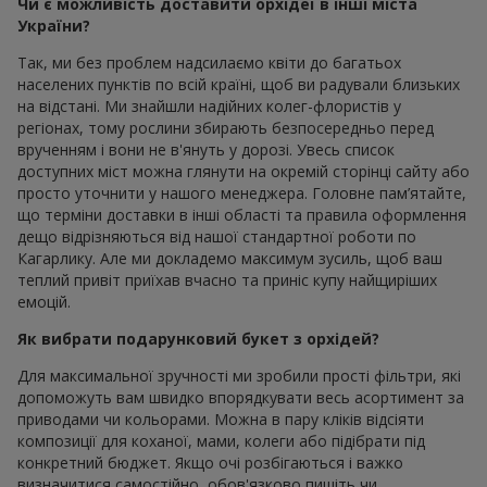
Чи є можливість доставити орхідеї в інші міста
України?
Так, ми без проблем надсилаємо квіти до багатьох
населених пунктів по всій країні, щоб ви радували близьких
на відстані. Ми знайшли надійних колег-флористів у
регіонах, тому рослини збирають безпосередньо перед
врученням і вони не в'януть у дорозі. Увесь список
доступних міст можна глянути на окремій сторінці сайту або
просто уточнити у нашого менеджера. Головне пам’ятайте,
що терміни доставки в інші області та правила оформлення
дещо відрізняються від нашої стандартної роботи по
Кагарлику. Але ми докладемо максимум зусиль, щоб ваш
теплий привіт приїхав вчасно та приніс купу найщиріших
емоцій.
Як вибрати подарунковий букет з орхідей?
Для максимальної зручності ми зробили прості фільтри, які
допоможуть вам швидко впорядкувати весь асортимент за
приводами чи кольорами. Можна в пару кліків відсіяти
композиції для коханої, мами, колеги або підібрати під
конкретний бюджет. Якщо очі розбігаються і важко
визначитися самостійно, обов'язково пишіть чи