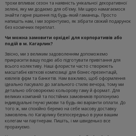
трохи впливає сезон та наявність унікальної декоративної
зелені, яку ми додаємо для об'єму. Ми щиро намагаємося
знайти гарне рішення під будь-який гаманець. Просто
напишіть нам, і ми зорієнтуємо, як зібрати свіжий подарунок
без космічних переплат.
Чи можна замовити орхідеї для корпоративів або
подій в м. Кагарлик?
Звісно, ми з великим задоволенням допоможемо
прикрасити вашу подію або підготувати привітання для
всього колективу. Наші флористи часто створюють
масштабні квіткові композиції для бізнес-презентацій,
ювілеїв фірм та банкетів. Нам важливо, щоб оформлення
ідеально пасувало до загального стилю вечора, тому ми
детально обговорюємо кольорову гаму й формат. Для
великих компаній та постійних замовників пропонуємо
індивідуальні гнучкі умови та будь-які варіанти оплати. До
того ж, ми спокійно беремо на себе масову доставку
замовлень по Кагарлику безпосередньо в руки вашим
колегам чи партнерам. Пишіть, і ми швиденько все
прорахуємо.