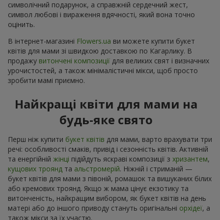
символічний подарунок, а справжній сердечний жест,
символ любові і вираження вдячності, який вона точно
оцінить.
В інтернет-магазині
Flowers.ua
ви можете купити букет
квітів для мами зі швидкою доставкою по Кагарлику. В
продажу
витончені композиції
для великих свят і визначних
урочистостей, а також мінімалістичні мікси, щоб просто
зробити мамі приємно.
Найкращі квіти для мами на
будь-яке свято
Перш ніж купити
букет квітів
для мами, варто врахувати три
речі: особливості смаків, привід і сезонність квітів. Активній
та енергійній
жінці
підійдуть яскраві композиції з
хризантем
,
кущових троянд
та
альстромерій
. Ніжній і стриманій —
букет квітів для мами з півоній, ромашок та вишуканих білих
або кремових троянд. Якщо ж мама цінує екзотику та
витонченість, найкращим вибором, як букет квітів на день
матері або до іншого приводу стануть оригінальні
орхідеї
, а
також мікси за їх участю.