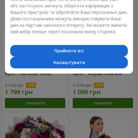
або застосунок зможуть зберігати інформацію з
Вашого пристрою та обробляти Ваші персональні дані.
Деякі постачальники можуть використовувати Ваші
дані на підставі законного інтересу. Ви можете змінити
свій вибір пізніше через посилання внизу сторінки.
Прийняти всі
Налаштувати
Букет "Квіткове Selfie!"
Букет "Яскраві сонечка!"
2 116 грн
1 374 грн
Замовити
Замовити