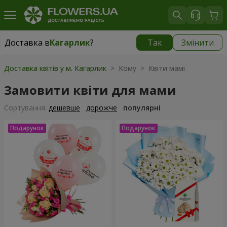
Доставка в
Кагарлик
?
Так
Змінити
Доставка в
Кагарлик
|
840 грн
Доставка квітів у м. Кагарлик
> Кому > Квіти мамі
Замовити квіти для мами
Сортування:
дешевше
дорожче
популярні