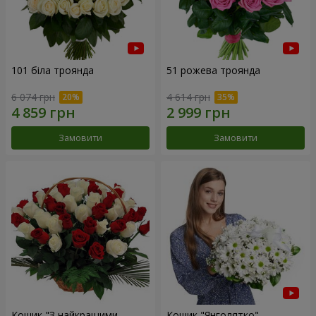
101 біла троянда
51 рожева троянда
6 074 грн
4 614 грн
Замовити
Замовити
Кошик "З найкращими
Кошик "Янголятко"