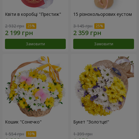
Квіти в коробці "Престиж"
15 різнокольорових еустом
2 932 грн
3 145 грн
Замовити
Замовити
Кошик "Сонечко"
Букет "Золотце!"
1 554 грн
1 399 грн