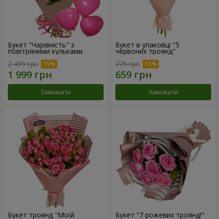
Букет "Чарівність" з
Букет в упаковці "5
повітряними кульками
червоних троянд"
2 499 грн
775 грн
Замовити
Замовити
Букет троянд "Моїй
Букет "7 рожевих троянд!"