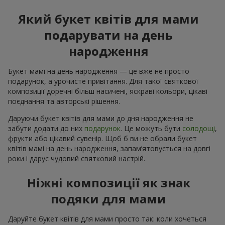
Який букет квітів для мами
подарувати на день
народження
Букет мамі на день народження — це вже не просто
подарунок, а урочисте привітання. Для такої святкової
композиції доречні більш насичені, яскраві кольори, цікаві
поєднання та авторські рішення.
Даруючи букет квітів для мами до дня народження не
забути додати до них
подарунок
. Це можуть бути
солодощі
,
фрукти або цікавий сувенір. Щоб б ви не обрали букет
квітів мамі на день народження, запам’ятовується на довгі
роки і дарує чудовий святковий настрій.
Ніжні композиції як знак
подяки для мами
Даруйте букет квітів для мами просто так: коли хочеться