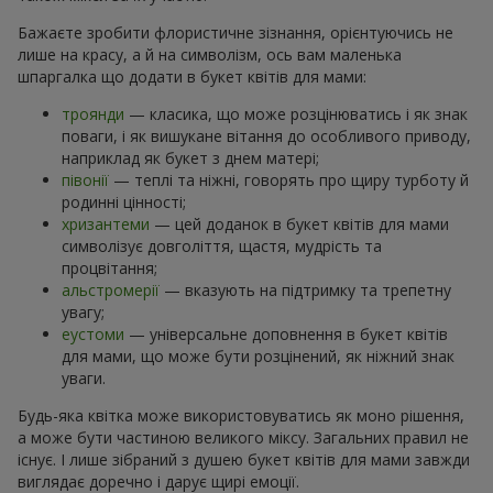
Бажаєте зробити флористичне зізнання, орієнтуючись не
лише на красу, а й на символізм, ось вам маленька
шпаргалка що додати в букет квітів для мами:
троянди
— класика, що може розцінюватись і як знак
поваги, і як вишукане вітання до особливого приводу,
наприклад як букет з днем матері;
півонії
— теплі та ніжні, говорять про щиру турботу й
родинні цінності;
хризантеми
— цей доданок в букет квітів для мами
символізує довголіття, щастя, мудрість та
процвітання;
альстромерії
— вказують на підтримку та трепетну
увагу;
еустоми
— універсальне доповнення в букет квітів
для мами, що може бути розцінений, як ніжний знак
уваги.
Будь-яка квітка може використовуватись як моно рішення,
а може бути частиною великого міксу. Загальних правил не
існує. І лише зібраний з душею букет квітів для мами завжди
виглядає доречно і дарує щирі емоції.