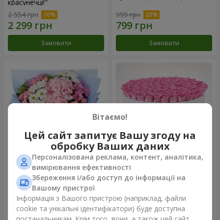
красунечці!"
2 554 грн
999 грн
Замовити
Замовити
Вітаємо!
Цей сайт запитує Вашу згоду на
обробку Ваших даних
Персоналізована реклама, контент, аналітика,
Романтичний букет
Квіти в коробці "101 рожева
вимірювання ефективності
"Небеса"
троянда"
Збереження і/або доступ до інформації на
2 074 грн
9 999 грн
Вашому пристрої
Інформація з Вашого пристрою (наприклад, файли
cookie та унікальні ідентифікатори) буде доступна
Замовити
Замовити
постачальникам. Крім того, вони, а також цей сайт