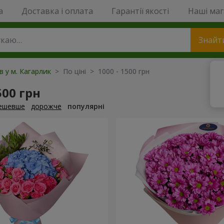
a
Доставка і оплата
Гарантії якості
Наші ма
Знайт
в у м. Кагарлик
> По ціні > 1000 - 1500 грн
500 грн
ешевше
дорожче
популярні