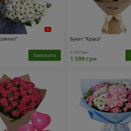
олятко"
Букет "Краса"
1 777 грн
Замовити