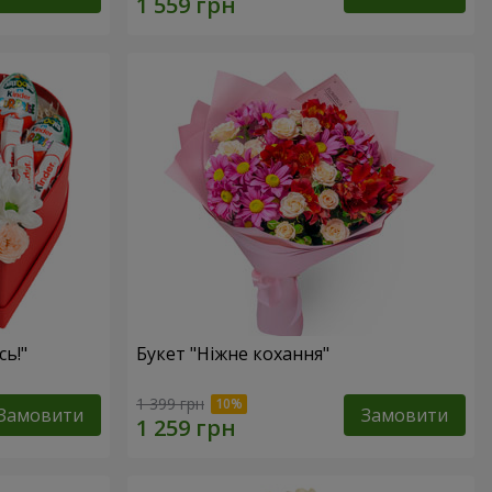
сь!"
Букет "Ніжне кохання"
1 399 грн
Замовити
Замовити