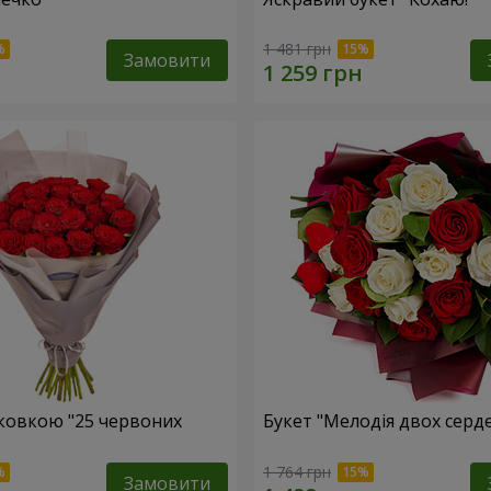
1 481 грн
Замовити
аковкою "25 червоних
Букет "Мелодія двох серд
1 764 грн
Замовити