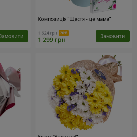
Композиція "Щастя - це мама"
1 624 грн
Замовити
Замовити
Букет "Золотце!"