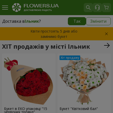
Доставка в
Ільник
?
Так
Змінити
Доставка в
Ільник
|
1015 грн
Квіти простоять 5 днів або
замінимо букет
ХІТ продажів у місті Ільник
Букет в ЕКО упаковці "15
Букет "Квітковий бал"
червоних троянд"