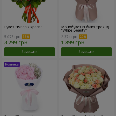
Букет "Імперія краси"
Монобукет із білих троянд
"White Beauty"
5 075 грн
2 374 грн
Замовити
Замовити