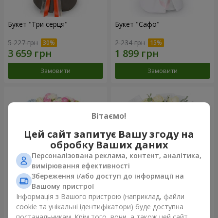
Букет "Три серця"
Букет "Сафо"
5 227 грн
2 234 грн
Замовити
Замовити
Вітаємо!
Цей сайт запитує Вашу згоду на
обробку Ваших даних
Персоналізована реклама, контент, аналітика,
вимірювання ефективності
Збереження і/або доступ до інформації на
Вашому пристрої
Букет "Tarnis"
Монобукет з 9 білих троянд
Інформація з Вашого пристрою (наприклад, файли
cookie та унікальні ідентифікатори) буде доступна
6 922 грн
1 554 грн
постачальникам. Крім того, вони, а також цей сайт