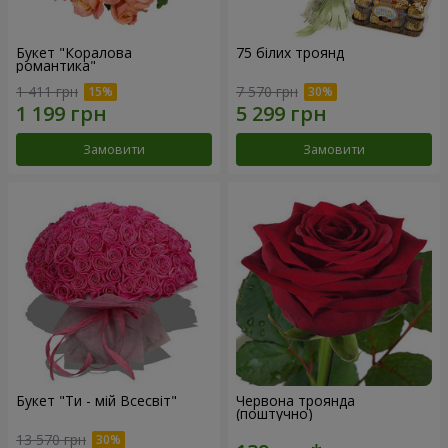
Букет "Коралова
75 білих троянд
романтика"
1 411 грн
7 570 грн
Замовити
Замовити
Букет "Ти - мій Всесвіт"
Червона троянда
(поштучно)
13 570 грн