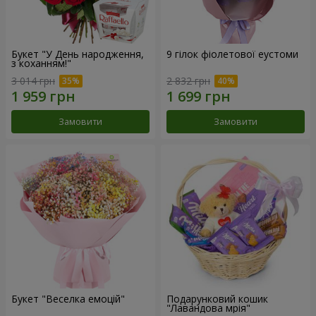
Букет "У День народження,
9 гілок фіолетової еустоми
з коханням!"
3 014 грн
2 832 грн
Замовити
Замовити
Букет "Веселка емоцій"
Подарунковий кошик
"Лавандова мрія"