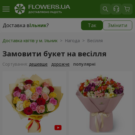
Доставка в
Ільник
?
Так
Змінити
Доставка в
Ільник
|
1015 грн
Доставка квітів у м. Ільник
> Нагода > Весілля
Замовити букет на весілля
Сортування:
дешевше
дорожче
популярні