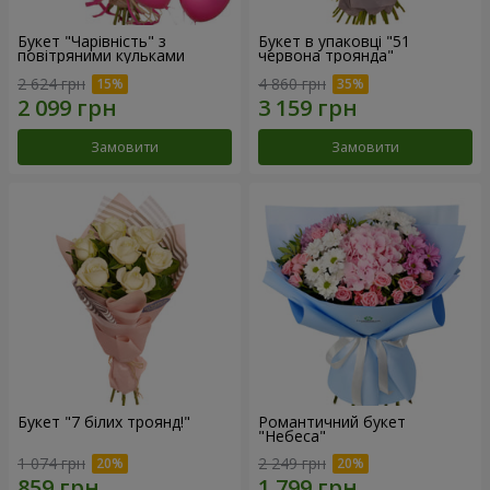
Букет "Чарівність" з
Букет в упаковці "51
повітряними кульками
червона троянда"
2 624 грн
4 860 грн
Замовити
Замовити
Букет "7 білих троянд!"
Романтичний букет
"Небеса"
1 074 грн
2 249 грн