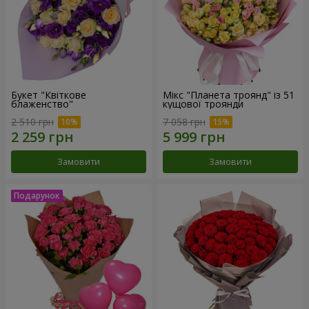
Букет "Квіткове
Мікс "Планета троянд" із 51
блаженство"
кущової троянди
2 510 грн
7 058 грн
Замовити
Замовити