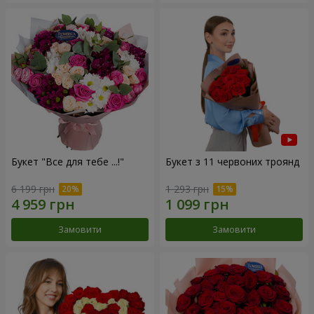
Букет "Все для тебе ...!"
Букет з 11 червоних троянд
6 199 грн
1 293 грн
Замовити
Замовити