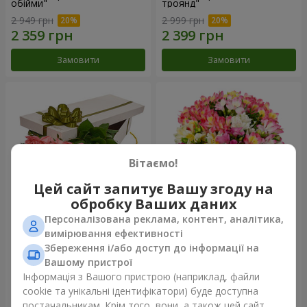
обійми"
троянд"
2 949 грн
2 999 грн
Замовити
Замовити
Вітаємо!
Цей сайт запитує Вашу згоду на
обробку Ваших даних
Персоналізована реклама, контент, аналітика,
Квіти в коробці "15 рожевих
Букет "Казка для двох!"
вимірювання ефективності
троянд"
Збереження і/або доступ до інформації на
2 540 грн
1 666 грн
Вашому пристрої
Інформація з Вашого пристрою (наприклад, файли
cookie та унікальні ідентифікатори) буде доступна
Замовити
Замовити
постачальникам. Крім того, вони, а також цей сайт