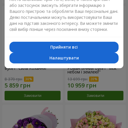
або застосунок зможуть зберігати інформацію з
Вашого пристрою та обробляти Ваші персональні дані.
Деякі постачальники можуть використовувати Ваші
дані на підставі законного інтересу. Ви можете змінити
свій вибір пізніше через посилання внизу сторінки.
Прийняти всі
Налаштувати
Букет "Сила Кохання!"
Романтичний букет "Між
небом і землею!"
8 370 грн
13 699 грн
Замовити
Замовити