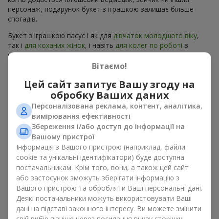
персонаж, подарунок букет з іграшкою залишає більше
спогадів.
Букет з іграшкою пасує і як для
дівчаток молодшого віку
,
так і
для коханих жінок
, і навіть
для колег по роботі
в
певних випадках. Такий подарунок букет з іграшкою
підкреслює щиру турботу, затишок та бажання зробити
Вітаємо!
людині приємно. На
flowers.ua
можна знайти різноманітні
Цей сайт запитує Вашу згоду на
пропозиції на будь-який смак та бюджет, щоб зробити
обробку Ваших даних
подарунок в м. Ільник незабутнім.
Персоналізована реклама, контент, аналітика,
Як м’яка іграшка підкреслює
вимірювання ефективності
Збереження і/або доступ до інформації на
емоції разом із квітами
Вашому пристрої
Інформація з Вашого пристрою (наприклад, файли
Букет з іграшкою — універсальне і завжди влучне рішення.
cookie та унікальні ідентифікатори) буде доступна
Таке поєднання подвоює емоції та дає можливість
постачальникам. Крім того, вони, а також цей сайт
оновлювати їх в пам’яті, кожен раз, коли плюшевий
або застосунок зможуть зберігати інформацію з
приятель потрапляє у поле зору Разом букет з іграшкою
Вашого пристрою та обробляти Ваші персональні дані.
працюють ідеально. Квіти та іграшка створюють баланс між
Деякі постачальники можуть використовувати Ваші
красою і ніжністю, а ще залишають приємний подарунок на
дані на підставі законного інтересу. Ви можете змінити
довгі роки.
свій вибір пізніше через посилання внизу сторінки.