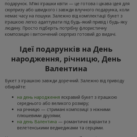
подарунок. М’які іграшки квіти — це готова і цікава ідея для
сюрпризу або швидкого і завжди влучного подарунка, коли
немає часу на пошуки. Залежно від комплектації букет з
іграшкою легко адаптувати під будь-який привід і будь-яку
людину. Просто підберіть потрібну флористичну
композицію і витончений сюрприз готовий до видачі.
Ідеї подарунків на День
народження, річницю, День
Валентина
Букет з іграшкою завжди доречний. Залежно від приводу
обирайте:
на день народження
яскравий букет з іграшкою
середнього або великого розміру;
на річницю — стримані композиції з ніжними
плюшевими друзями;
на день Валентина
— романтичні варіанти з
велетенськими ведмедиками та серцями.