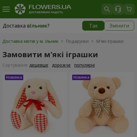
Доставка в
Ільник
?
Так
Змінити
Доставка в
Ільник
|
1015 грн
Доставка квітів у м. Ільник
> Подарунки > М'які іграшки
Замовити м'які іграшки
Сортування:
дешевше
дорожче
популярні