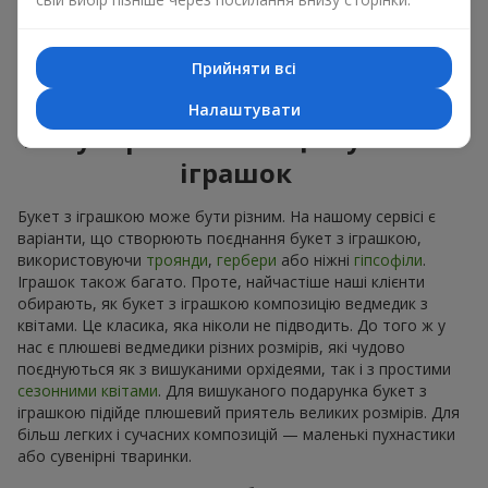
Приємні на дотик іграшки викликають відчуття спокою та
домашній затишок. Тому букет з іграшкою – це дійсно
відмінний спосіб лишити спогад про того, хто подарував
Прийняти всі
цей букет з іграшкою.
Налаштувати
Популярні комбінації букетів і
іграшок
Букет з іграшкою може бути різним. На нашому сервісі є
варіанти, що створюють поєднання букет з іграшкою,
використовуючи
троянди
,
гербери
або ніжні
гіпсофіли
.
Іграшок також багато. Проте, найчастіше наші клієнти
обирають, як букет з іграшкою композицію ведмедик з
квітами. Це класика, яка ніколи не підводить. До того ж у
нас є плюшеві ведмедики різних розмірів, які чудово
поєднуються як з вишуканими орхідеями, так і з простими
сезонними квітами
. Для вишуканого подарунка букет з
іграшкою підійде плюшевий приятель великих розмірів. Для
більш легких і сучасних композицій — маленькі пухнастики
або сувенірні тваринки.