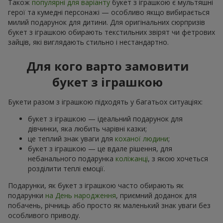
Також
популярні для варіанту
букет з іграшкою є мультяшні
герої та кумедні персонажі — особливо якщо вибирається
милий подарунок для дитини. Для оригінальних сюрпризів
букет з іграшкою обирають текстильних звірят чи фетрових
зайців, які виглядають стильно і нестандартно.
Для кого варто замовити
букет з іграшкою
Букети разом з іграшкою підходять у багатьох ситуаціях:
букет з іграшкою — ідеальний подарунок для
дівчинки, яка любить чарівні казки;
це теплий знак уваги для
коханої людини
;
букет з іграшкою — це вдале рішення, для
небанального подарунка
коліжанці
, з якою хочеться
розділити теплі емоції.
Подарунки, як букет з іграшкою часто обирають як
подарунки
на День народження
, приємний доданок для
побачень, річниць або просто як маленький знак уваги без
особливого приводу.