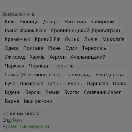
Замовлення в:
Київ
Вінниця
Дніпро
Житомир
Запоріжжя
Івано-Франківськ
Кропивницький (Кіровоград)
Кременчук
Кривий Ріг
Луцьк
Львів
Миколаїв
Одеса
Полтава
Рівне
Суми
Тернопіль
Ужгород
Харків
Херсон
Хмельницький
Черкаси
Чернівці
Чернігів
Самар (Новомосковськ)
Павлоград
Біла Церква
Буча
Васильків
Ірпінь
Умань
Варшава
Прага
Відень
Берлін
Ревне
Бургас
Сонячний берег
Варна
інші регіони
На інших мовах:
Eng:
Toys
Рус:
Мягкие игрушки