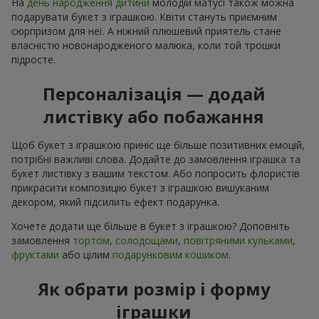
На
день народження дитини
молодій матусі також можна
подарувати букет з іграшкою. Квіти стануть приємним
сюрпризом для неї. А ніжний плюшевий приятель стане
власністю новонародженого малюка, коли той трошки
підросте.
Персоналізація — додай
листівку або побажання
Щоб букет з іграшкою приніс ще більше позитивних емоцій,
потрібні важливі слова. Додайте до замовлення іграшка та
букет листівку з вашим текстом. Або попросить флористів
прикрасити композицію букет з іграшкою вишуканим
декором, який підсилить ефект подарунка.
Хочете додати ще більше в букет з іграшкою? Доповніть
замовлення
тортом
,
солодощами
,
повітряними кульками
,
фруктами
або цілим
подарунковим кошиком
.
Як обрати розмір і форму
іграшки