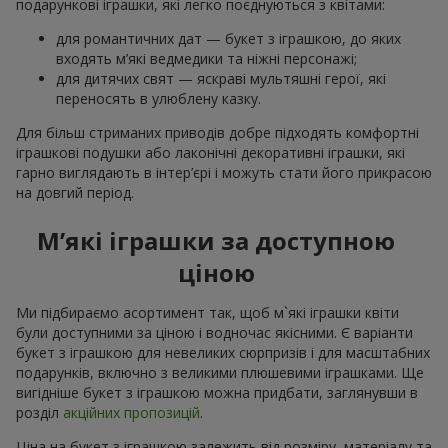
подарункові іграшки, які легко поєднуються з квітами:
для романтичних дат — букет з іграшкою, до яких
входять м’які ведмедики та ніжні персонажі;
для дитячих свят — яскраві мультяшні герої, які
переносять в улюблену казку.
Для більш стриманих приводів добре підходять комфортні
іграшкові подушки або лаконічні декоративні іграшки, які
гарно виглядають в інтер’єрі і можуть стати його прикрасою
на довгий період.
М’які іграшки за доступною
ціною
Ми підбираємо асортимент так, щоб м`які іграшки квіти
були доступними за ціною і водночас якісними. Є варіанти
букет з іграшкою для невеликих сюрпризів і для масштабних
подарунків, включно з великими плюшевими іграшками. Ще
вигідніше букет з іграшкою можна придбати, заглянувши в
розділ
акційних пропозицій
.
Ціна на букет з іграшкою залежить від розміру, матеріалу та