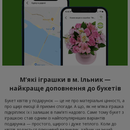
М’які іграшки в м. Ільник —
найкраще доповнення до букетів
Букет квітів у подарунок — це не про матеріальні цінності, а
про щирі емоції й приємні спогади. А що, як не м’яка іграшка
підкріплює їх і залишає в пам’яті надовго. Саме тому букет з
іграшкою став одним із найпопулярніших варіантів
подарунка — простого, щирого і дуже теплого. Коли до
квітів додається плюшевий ведмедик, зайчик чи інший