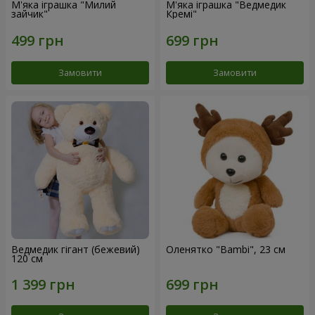
М'яка іграшка "Милий
М'яка іграшка "Ведмедик
зайчик"
Кремі"
Замовити
Замовити
Ведмедик гігант (бежевий)
Оленятко "Bambi", 23 см
120 см