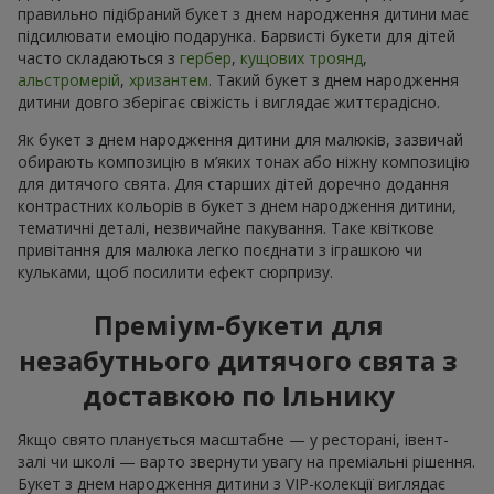
правильно підібраний букет з днем народження дитини має
підсилювати емоцію подарунка. Барвисті букети для дітей
часто складаються з
гербер
,
кущових троянд
,
альстромерій
,
хризантем
. Такий букет з днем народження
дитини довго зберігає свіжість і виглядає життєрадісно.
Як букет з днем народження дитини для малюків, зазвичай
обирають композицію в м’яких тонах або ніжну композицію
для дитячого свята. Для старших дітей доречно додання
контрастних кольорів в букет з днем народження дитини,
тематичні деталі, незвичайне пакування. Таке квіткове
привітання для малюка легко поєднати з іграшкою чи
кульками, щоб посилити ефект сюрпризу.
Преміум-букети для
незабутнього дитячого свята з
доставкою по Ільнику
Якщо свято планується масштабне — у ресторані, івент-
залі чи школі — варто звернути увагу на преміальні рішення.
Букет з днем народження дитини з VIP-колекції виглядає