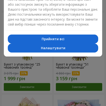
або застосунок зможуть зберігати інформацію з
Замовити
Замовити
Вашого пристрою та обробляти Ваші персональні дані.
Деякі постачальники можуть використовувати Ваші
дані на підставі законного інтересу. Ви можете змінити
свій вибір пізніше через посилання внизу сторінки.
Прийняти всі
Налаштувати
Букет з упаковкою "25
Букет в упаковці "51
червоних троянд"
червона троянда"
3 075 грн
4 860 грн
Замовити
Замовити