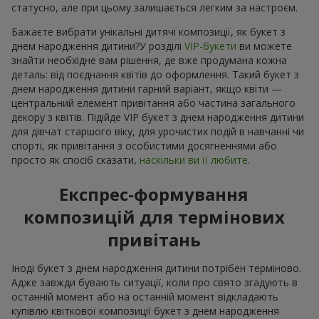
статусно, але при цьому залишається легким за настроєм.
Бажаєте вибрати унікальні дитячі композиції, як букет з
днем народження дитини?У розділі
VIP-букети
ви можете
знайти необхідне вам рішення, де вже продумана кожна
деталь: від поєднання квітів до оформлення. Такий букет з
днем народження дитини гарний варіант, якщо квіти —
центральний елемент привітання або частина загального
декору з квітів. Підійде VIP букет з днем народження дитини
для дівчат старшого віку, для урочистих подій в навчанні чи
спорті, як привітання з особистими досягненнями або
просто як спосіб сказати,
наскільки ви її любите
.
Експрес-формування
композицій для термінових
привітань
Іноді букет з днем народження дитини потрібен терміново.
Адже завжди бувають ситуації, коли про свято згадують в
останній момент або на останній момент відкладають
купівлю квіткової композиції букет з днем народження