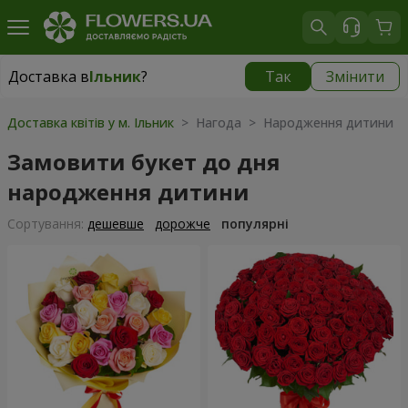
Доставка в
Ільник
?
Так
Змінити
Доставка в
Ільник
|
1015 грн
Доставка квітів у м. Ільник
> Нагода > Народження дитини
Замовити букет до дня
народження дитини
Сортування:
дешевше
дорожче
популярні