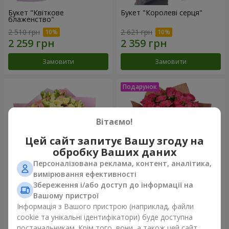
Букет "Квіткове
Букет "Королеві серця"
блаженство"
2 510 грн
2 621 грн
Замовити
Замовити
Вітаємо!
Цей сайт запитує Вашу згоду на
обробку Ваших даних
Персоналізована реклама, контент, аналітика,
вимірювання ефективності
Збереження і/або доступ до інформації на
Мікс "Планета троянд" із 51
Букет "Чарівність" з
Вашому пристрої
кущової троянди
повітряними кульками
Інформація з Вашого пристрою (наприклад, файли
7 058 грн
2 624 грн
cookie та унікальні ідентифікатори) буде доступна
постачальникам. Крім того, вони, а також цей сайт