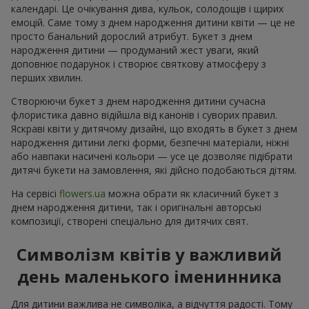
календарі. Це очікування дива, кульок, солодощів і щирих
емоцій. Саме тому з днем народження дитини квіти — це не
просто банальний дорослий атрибут. Букет з днем
народження дитини — продуманий жест уваги, який
доповнює подарунок і створює святкову атмосферу з
перших хвилин.
Створюючи букет з днем народження дитини сучасна
флористика давно відійшла від канонів і суворих правил.
Яскраві квіти у дитячому дизайні, що входять в букет з днем
народження дитини легкі форми, безпечні матеріали, ніжні
або навпаки насичені кольори — усе це дозволяє підібрати
дитячі букети на замовлення, які дійсно подобаються дітям.
На сервісі
flowers.ua
можна обрати як класичний букет з
днем народження дитини, так і оригінальні авторські
композиції, створені спеціально для дитячих свят.
Символізм квітів у важливий
день маленького іменинника
Для дитини важлива не символіка, а відчуття радості. Тому