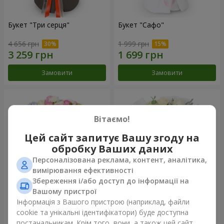
Букет "Три серця"
Букет "Сафо"
4 656 грн
1 999 грн
Замовити
Замовити
Вітаємо!
Цей сайт запитує Вашу згоду на
обробку Ваших даних
Персоналізована реклама, контент, аналітика,
вимірювання ефективності
Збереження і/або доступ до інформації на
Вашому пристрої
Букет "Tarnis"
Монобукет з 9 білих троянд
Інформація з Вашого пристрою (наприклад, файли
cookie та унікальні ідентифікатори) буде доступна
6 091 грн
1 288 грн
постачальникам. Крім того, вони, а також цей сайт