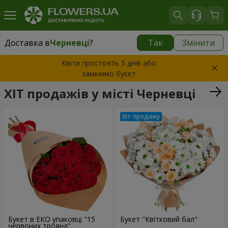
Доставка в
Черневці
?
Так
Змінити
Доставка в
Черневці
|
1624 грн
Квіти простоять 5 днів або
замінимо букет
ХІТ продажів у місті Черневці
Букет в ЕКО упаковці "15
Букет "Квітковий бал"
червоних троянд"