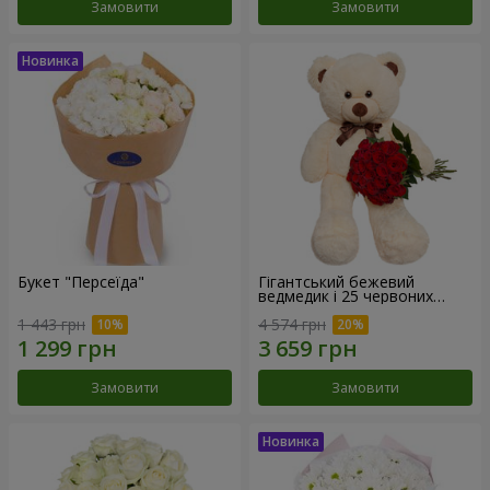
Замовити
Замовити
Букет "Персеїда"
Гігантський бежевий
ведмедик і 25 червоних
троянд
1 443 грн
4 574 грн
Замовити
Замовити