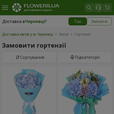
Доставка в
Черневці
?
Так
Змінити
Доставка в
Черневці
|
1624 грн
Доставка квітів у м. Черневці
> Квіти > Гортензії
Замовити гортензії
Сортування
Підкатегорії