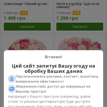
Композиція "Ніжний дотик"
Квіти в коробці "Щастя не
оминеш"
1 666 грн
1 528 грн
Замовити
Замовити
Вітаємо!
Цей сайт запитує Вашу згоду на
обробку Ваших даних
Персоналізована реклама, контент, аналітика,
вимірювання ефективності
Збереження і/або доступ до інформації на
Квіти в коробці "Соломія"
Композиція "Barbie"
Вашому пристрої
1 954 грн
2 399 грн
Інформація з Вашого пристрою (наприклад, файли
cookie та унікальні ідентифікатори) буде доступна
постачальникам. Крім того, вони, а також цей сайт