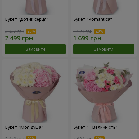
Букет "Дотик серця"
Букет "Romantica"
3 332 грн
2 124 грн
Замовити
Замовити
Букет "Моя душа"
Букет "Її Величність"
2 449 грн
4 084 грн