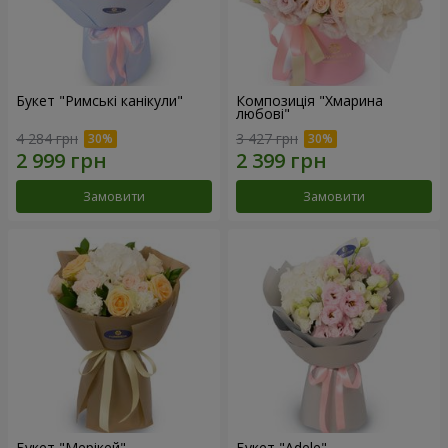
Букет "Римські канікули"
Композиція "Хмарина
любові"
4 284 грн
3 427 грн
Замовити
Замовити
Букет "Мерікей"
Букет "Adele"