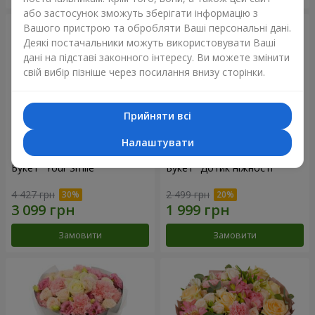
або застосунок зможуть зберігати інформацію з
Вашого пристрою та обробляти Ваші персональні дані.
Деякі постачальники можуть використовувати Ваші
дані на підставі законного інтересу. Ви можете змінити
свій вибір пізніше через посилання внизу сторінки.
Прийняти всі
Налаштувати
Букет "Your Smile"
Букет "Дотик ніжності"
4 427 грн
2 499 грн
Замовити
Замовити