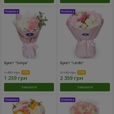
Букет "Sonya"
Букет "Lerdis"
1 481 грн
3 145 грн
Замовити
Замовити