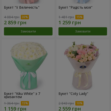
Букет "Її Величність"
Букет "Радість моя"
4 084 грн
1 481 грн
Замовити
Замовити
Букет "Kiku White" з 7
Букет "Coty Lady"
хризантем
1 364 грн
2 843 грн