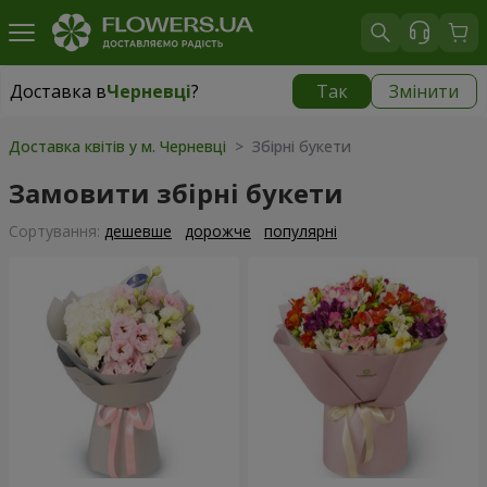
Доставка в
Черневці
?
Так
Змінити
Доставка в
Черневці
|
1624 грн
Доставка квітів у м. Черневці
> Збірні букети
Замовити збірні букети
Сортування:
дешевше
дорожче
популярні