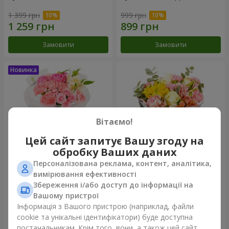
1 399 грн
999 грн
Замовити
Замовити
Вітаємо!
Цей сайт запитує Вашу згоду на
обробку Ваших даних
Персоналізована реклама, контент, аналітика,
Букет "Рожевий зефір"
Букет "Дзінтарс"
вимірювання ефективності
Збереження і/або доступ до інформації на
1 364 грн
1 834 грн
Вашому пристрої
Інформація з Вашого пристрою (наприклад, файли
cookie та унікальні ідентифікатори) буде доступна
Замовити
Замовити
постачальникам. Крім того, вони, а також цей сайт