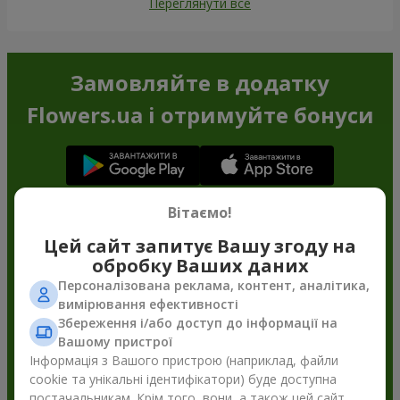
Переглянути все
Замовляйте в додатку
Flowers.ua і отримуйте бонуси
Вітаємо!
Цей сайт запитує Вашу згоду на
обробку Ваших даних
Персоналізована реклама, контент, аналітика,
вимірювання ефективності
Збереження і/або доступ до інформації на
Вашому пристрої
Інформація з Вашого пристрою (наприклад, файли
cookie та унікальні ідентифікатори) буде доступна
постачальникам. Крім того, вони, а також цей сайт