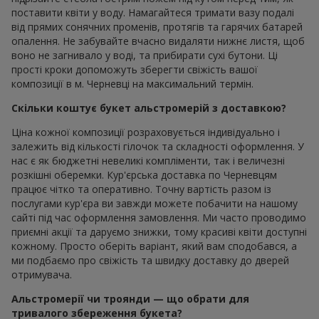
поставити квіти у воду. Намагайтеся тримати вазу подалі
від прямих сонячних променів, протягів та гарячих батарей
опалення. Не забувайте вчасно видаляти нижнє листя, щоб
воно не загнивало у воді, та прибирати сухі бутони. Ці
прості кроки допоможуть зберегти свіжість вашої
композиції в м. Черневці на максимальний термін.
Скільки коштує букет альстромерій з доставкою?
Ціна кожної композиції розраховується індивідуально і
залежить від кількості гілочок та складності оформлення. У
нас є як бюджетні невеликі компліменти, так і величезні
розкішні оберемки. Кур'єрська доставка по Черневцям
працює чітко та оперативно. Точну вартість разом із
послугами кур'єра ви завжди можете побачити на нашому
сайті під час оформлення замовлення. Ми часто проводимо
приємні акції та даруємо знижки, тому красиві квіти доступні
кожному. Просто оберіть варіант, який вам сподобався, а
ми подбаємо про свіжість та швидку доставку до дверей
отримувача.
Альстромерії чи троянди — що обрати для
тривалого збереження букета?