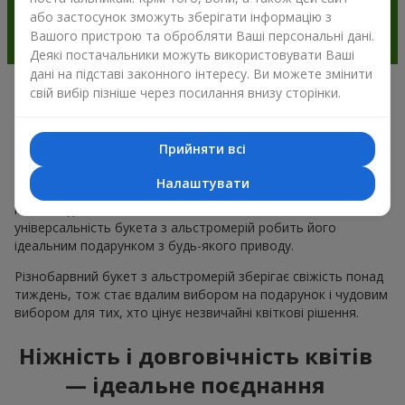
або застосунок зможуть зберігати інформацію з
Вашого пристрою та обробляти Ваші персональні дані.
Деякі постачальники можуть використовувати Ваші
дані на підставі законного інтересу. Ви можете змінити
свій вибір пізніше через посилання внизу сторінки.
Чому варто вибрати букет з
альстромерії в м.Черневці
Прийняти всі
Альстромерія квітка — це ніжність і естетика в одному
Налаштувати
букеті. Чарівні кольори пелюсток і незвична форма ніжних
квітів подобається багатьом
жінкам
та
чоловікам
, а
універсальність букета з альстромерій робить його
ідеальним подарунком з будь-якого приводу.
Різнобарвний букет з альстромерій зберігає свіжість понад
тиждень, тож стає вдалим вибором на подарунок і чудовим
вибором для тих, хто цінує незвичайні квіткові рішення.
Ніжність і довговічність квітів
— ідеальне поєднання