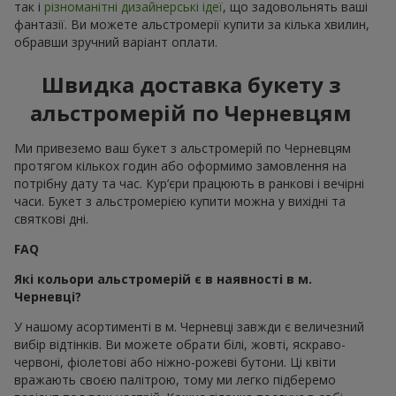
так і
різноманітні дизайнерські ідеї
, що задовольнять ваші
фантазії. Ви можете альстромерії купити за кілька хвилин,
обравши зручний варіант оплати.
Швидка доставка букету з
альстромерій по Черневцям
Ми привеземо ваш букет з альстромерій по Черневцям
протягом кількох годин або оформимо замовлення на
потрібну дату та час. Кур’єри працюють в ранкові і вечірні
часи. Букет з альстромерією купити можна у вихідні та
святкові дні.
FAQ
Які кольори альстромерій є в наявності в м.
Черневці?
У нашому асортименті в м. Черневці завжди є величезний
вибір відтінків. Ви можете обрати білі, жовті, яскраво-
червоні, фіолетові або ніжно-рожеві бутони. Ці квіти
вражають своєю палітрою, тому ми легко підберемо