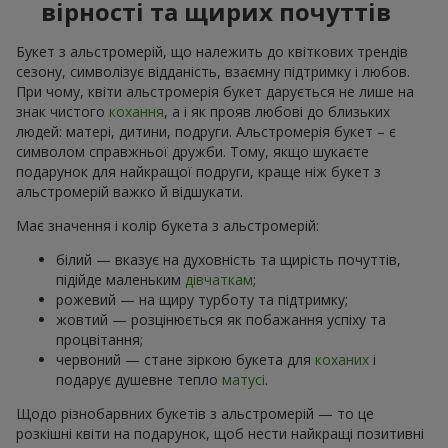
вірності та щирих почуттів
Букет з альстромерій, що належить до квіткових трендів
сезону, символізує відданість, взаємну підтримку і любов.
При чому, квіти альстромерія букет дарується не лише на
знак чистого
кохання
, а і як прояв любові до близьких
людей: матері, дитини, подруги. Альстромерія букет – є
символом справжньої дружби. Тому, якщо шукаєте
подарунок для найкращої подруги, краще ніж букет з
альстромерій важко й відшукати.
Має значення і колір букета з альстромерій:
білий — вказує на духовність та щирість почуттів,
підійде маленьким
дівчаткам
;
рожевий — на щиру турботу та підтримку;
жовтий — розцінюється як побажання успіху та
процвітання;
червоний — стане зіркою букета для
коханих
і
подарує душевне тепло
матусі
.
Щодо різнобарвних букетів з альстромерій — то це
розкішні квіти на подарунок, щоб нести найкращі позитивні