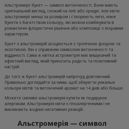
Альстромерії букет — символ витонченості. Вони мають
оригінальний вигляд, схожий на лілії або орхідеї. Але квіти
альстромерії менші за розміром і створюють легкі, ніжні
букети з багатством кольору, які можна комбінувати в
романтичні флористичні рішення або композиції з яскравим
характером.
Букет з альстромерій асоціюється з тропічною флорою та
екзотикою. Він є справжнім символом витонченості та
відданості. Сама ж квітка астрометрія має вишуканий та
ефектний вигляд, який приносить радість та позитивний
настрій.
До того ж букет альстромерій напрочуд довговічний.
Правильно доглядайте за ними, щоб зберегти унікальні
кольори квітів та витончений аромат на 14 днів або більше.
Можете сміливо альстромерія купити як подарунок
алергикам. Альстромерія квіти є гіпоалергенними і не
викликають жодних негативних реакцій.
Альстромерія — символ