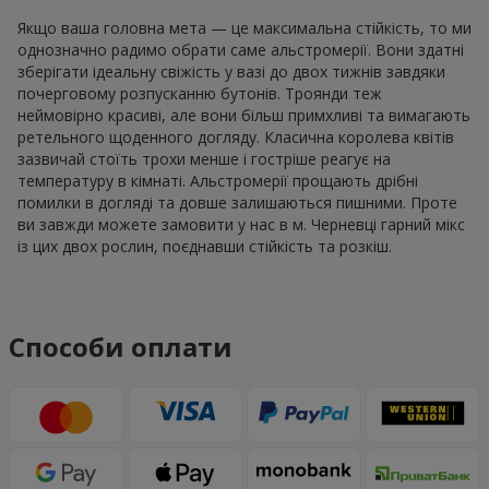
Якщо ваша головна мета — це максимальна стійкість, то ми
однозначно радимо обрати саме альстромерії. Вони здатні
зберігати ідеальну свіжість у вазі до двох тижнів завдяки
почерговому розпусканню бутонів. Троянди теж
неймовірно красиві, але вони більш примхливі та вимагають
ретельного щоденного догляду. Класична королева квітів
зазвичай стоїть трохи менше і гостріше реагує на
температуру в кімнаті. Альстромерії прощають дрібні
помилки в догляді та довше залишаються пишними. Проте
ви завжди можете замовити у нас в м. Черневці гарний мікс
із цих двох рослин, поєднавши стійкість та розкіш.
Способи оплати