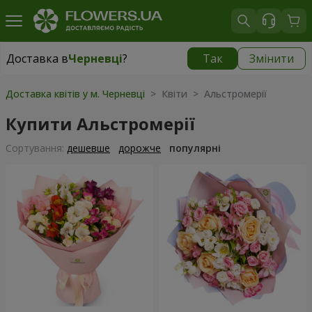
Доставка в
Черневці
?
Так
Змінити
Доставка в
Черневці
|
1624 грн
Доставка квітів у м. Черневці
> Квіти > Альстромерії
Купити Альстромерії
Сортування:
дешевше
дорожче
популярні