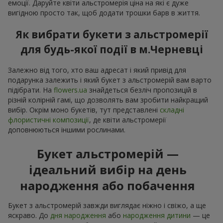
емоції. Даруйте квіти альстромерія ціна на які є дуже
вигідною просто так, щоб додати трошки барв в життя.
Як вибрати букети з альстромерії
для будь-якої події в м.Черневці
Залежно від того, хто ваш адресат і який привід для
подарунка залежить і який букет з альстромерій вам варто
підібрати. На
flowers.ua
знайдеться безліч пропозицій в
різній колірній гамі, що дозволять вам зробити найкращий
вибір. Окрім моно букетів, тут представлені
складні
флористичні композиції
, де квіти альстромерії
доповнюються іншими рослинами.
Букет альстромерій —
ідеальний вибір на день
народження або побачення
Букет з альстромерій завжди виглядає ніжно і свіжо, а ще
яскраво. До
дня народження
або
народження дитини
— це