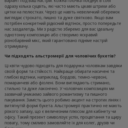
варіант под ваш настрій. Кожна гілочка поєднує в собі
одразу кілька суцвіть, які часто мають цікаві штрихи або
цятки на пелюстках. Через це навіть невеличкий оберемок
виглядає строкато, пишно та дуже святково. Якщо вам
потрібен конкретний рідкісний відтінок, просто попередьте
нас заздалегідь. Ми з радістю збиремо для вас ідеальну
однотонну композицію або створимо яскравий
різнобарвний мікс, який гарантовано підніме настрій
отримувачу.
Чи підходять альстромерії для чоловічих букетів?
Ці квіти чудово підходять для подарунка чоловікам завдяки
своїй формі та стійкості. Найкраще обирати насичені та
глибокі відтінки, наприклад, бордові, темно-червоні,
помаранчеві або фіолені. Вони виглядають стримано,
стильно та дуже лаконічно. У чоловічих композиціях ми
зазвичай уникаємо зайвого романтизму та пишного
пакування. Замість цього робимо акцент на строгих лініях і
витягнутій формі букета. Альстромерії практично не мають
різкого запаху, що є величезним плюсом для кабінету чи
офісу. Такий презент символізує успіх, процвітання та щиру
повагу, тому сміливо замовляйте їх для колег, друзів чи