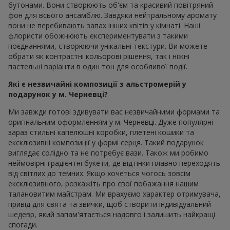
бутонами. Вони створюють об'єм та красивий повітряний
фон для всього ансамблю. Завдяки нейтральному аромату
вони не перебивають запах інших квітів у кімнаті. Наші
флористи обожнюють експериментувати з такими
поєднаннями, створюючи унікальні текстури. Ви можете
обрати як контрастні кольорові рішення, так і ніжні
пастельні варіанти в один тон для особливої події.
Які є незвичайні композиції з альстромерій у
подарунок у м. Черневці?
Ми завжди готові здивувати вас незвичайними формами та
оригінальним оформленням у м. Черневці. Дуже популярні
зараз стильні капелюшні коробки, плетені кошики та
ексклюзивні композиції у формі серця. Такий подарунок
виглядає солідно та не потребує вази. Також ми робимо
неймовірні градієнтні букети, де відтінки плавно переходять
від світлих до темних. Якщо хочеться чогось зовсім
ексклюзивного, розкажіть про свої побажання нашим
талановитим майстрам. Ми врахуємо характер отримувача,
привід для свята та звички, щоб створити індивідуальний
шедевр, який запам'ятається надовго і залишить найкращі
спогади.