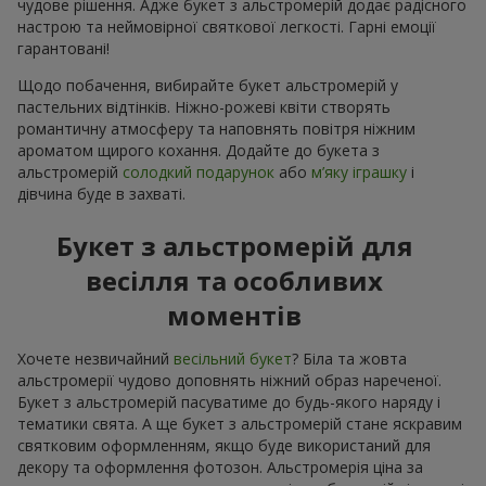
чудове рішення. Адже букет з альстромерій додає радісного
настрою та неймовірної святкової легкості. Гарні емоції
гарантовані!
Щодо побачення, вибирайте букет альстромерій у
пастельних відтінків. Ніжно-рожеві квіти створять
романтичну атмосферу та наповнять повітря ніжним
ароматом щирого кохання. Додайте до букета з
альстромерій
солодкий подарунок
або
м’яку іграшку
і
дівчина буде в захваті.
Букет з альстромерій для
весілля та особливих
моментів
Хочете незвичайний
весільний букет
? Біла та жовта
альстромерії чудово доповнять ніжний образ нареченої.
Букет з альстромерій пасуватиме до будь-якого наряду і
тематики свята. А ще букет з альстромерій стане яскравим
святковим оформленням, якщо буде використаний для
декору та оформлення фотозон. Альстромерія ціна за