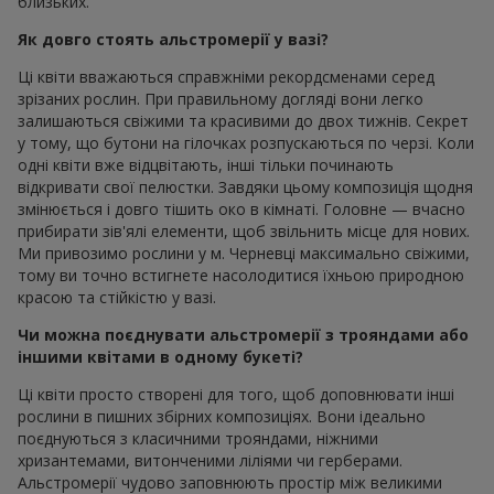
близьких.
Як довго стоять альстромерії у вазі?
Ці квіти вважаються справжніми рекордсменами серед
зрізаних рослин. При правильному догляді вони легко
залишаються свіжими та красивими до двох тижнів. Секрет
у тому, що бутони на гілочках розпускаються по черзі. Коли
одні квіти вже відцвітають, інші тільки починають
відкривати свої пелюстки. Завдяки цьому композиція щодня
змінюється і довго тішить око в кімнаті. Головне — вчасно
прибирати зів'ялі елементи, щоб звільнить місце для нових.
Ми привозимо рослини у м. Черневці максимально свіжими,
тому ви точно встигнете насолодитися їхньою природною
красою та стійкістю у вазі.
Чи можна поєднувати альстромерії з трояндами або
іншими квітами в одному букеті?
Ці квіти просто створені для того, щоб доповнювати інші
рослини в пишних збірних композиціях. Вони ідеально
поєднуються з класичними трояндами, ніжними
хризантемами, витонченими ліліями чи герберами.
Альстромерії чудово заповнюють простір між великими