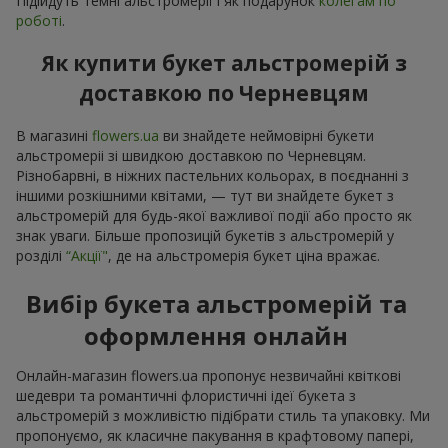
Підійдуть темні альстромерії і як подарунок
колегам по
роботі
.
Як купити букет альстромерій з
доставкою по Черневцям
В магазині
flowers.ua
ви знайдете неймовірні букети
альстромеріі зі швидкою доставкою по Черневцям.
Різнобарвні, в ніжних пастельних кольорах, в поєднанні з
іншими розкішними квітами, — тут ви знайдете букет з
альстромерій для будь-якої важливої події або просто як
знак уваги. Більше пропозицій букетів з альстромерій у
розділі
“Акції"
, де на альстромерія букет ціна вражає.
Вибір букета альстромерій та
оформлення онлайн
Онлайн-магазин flowers.ua пропонує незвичайні квіткові
шедеври та романтичні флористичні ідеї букета з
альстромерій з можливістю підібрати стиль та упаковку. Ми
пропонуємо, як класичне пакування в крафтовому папері,