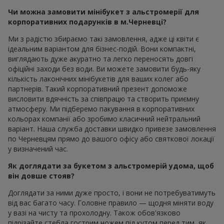
Чи можна замовити мінібукет з альстромерії для
корпоративних подарунків в м.Черневці?
Ми з радістю збираємо такі замовлення, адже ці квіти є
ідеальним варіантом для бізнес-подій. Вони компактні,
виглядають дуже акуратно та легко переносять довгі
офіційні заходи без води. Ви можете замовити будь-яку
кількість лаконічних мінібукетів для ваших колег або
партнерів. Такий корпоративний презент допоможе
висловити вдячність за співпрацю та створить приємну
атмосферу. Ми підберемо пакування в корпоративних
кольорах компанії або зробимо класичний нейтральний
варіант. Наша служба доставки швидко привезе замовлення
по Черневцям прямо до вашого офісу або святкової локації
у визначений час.
Як доглядати за букетом з альстромерій удома, щоб
він довше стояв?
Доглядати за ними дуже просто, і вони не потребуватимуть
від вас багато часу. Головне правило — щодня міняти воду
у вазі на чисту та прохолодну. Також обов'язково
підрізайте стебла гострим ножем під кутом перед тим, як