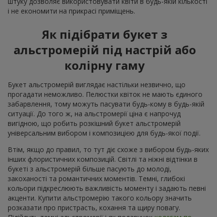
штуку дозволяє використовувати квіти в будь-якій кількості
і не економити на прикрасі приміщень.
Як підібрати букет з
альстромерій під настрій або
колірну гаму
Букет альстромерій виглядає настільки незвично, що
прогадати неможливо. Пелюстки квіток не мають єдиного
забарвлення, тому можуть пасувати будь-кому в будь-якій
ситуації. До того ж, на альстромерії ціна є напрочуд
вигідною, що робить розкішний букет альстромерій
універсальним вибором і композицією для будь-якої події.
Втім, якщо до правил, то тут діє схоже з вибором будь-яких
інших флористичних композицій. Світлі та ніжні відтінки в
букеті з альстромерій більше пасують до молоді,
закоханості та романтичних моментів. Темні, глибокі
кольори підкреслюють важливість моменту і задають певні
акценти. Купити альстромерію такого кольору значить
розказати про пристрасть, кохання та щиру повагу.