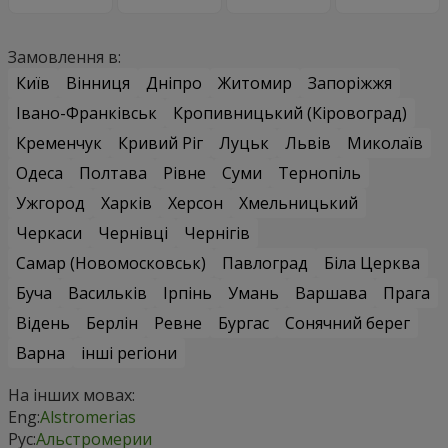
Замовлення в:
Київ
Вінниця
Дніпро
Житомир
Запоріжжя
Івано-Франківськ
Кропивницький (Кіровоград)
Кременчук
Кривий Ріг
Луцьк
Львів
Миколаїв
Одеса
Полтава
Рівне
Суми
Тернопіль
Ужгород
Харків
Херсон
Хмельницький
Черкаси
Чернівці
Чернігів
Самар (Новомосковськ)
Павлоград
Біла Церква
Буча
Васильків
Ірпінь
Умань
Варшава
Прага
Відень
Берлін
Ревне
Бургас
Сонячний берег
Варна
інші регіони
На інших мовах:
Eng:
Alstromerias
Рус:
Альстромерии