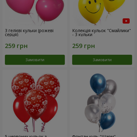
3 гелієві кульки (рожеві
Колекція кульок "Смайлики"
серця)
- 3 кульки
Замовити
Замовити
5 червоних кульок з
Фонтан куль "Шарм"