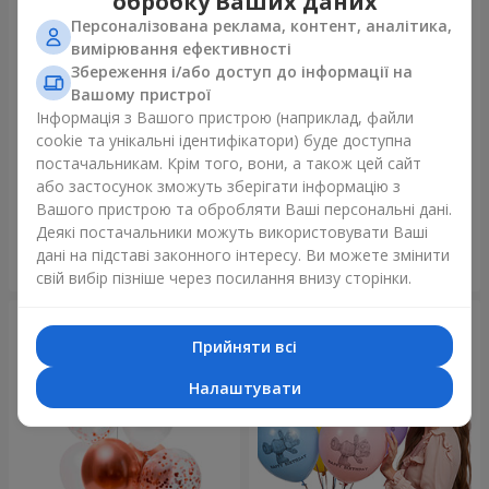
обробку Ваших даних
Персоналізована реклама, контент, аналітика,
вимірювання ефективності
Збереження і/або доступ до інформації на
Вашому пристрої
Інформація з Вашого пристрою (наприклад, файли
cookie та унікальні ідентифікатори) буде доступна
Мікс гелієвих кульок
Колекція кульок "Веселий
постачальникам. Крім того, вони, а також цей сайт
"Привітання!"
День Народження" - 3
або застосунок зможуть зберігати інформацію з
кульки
Вашого пристрою та обробляти Ваші персональні дані.
Деякі постачальники можуть використовувати Ваші
дані на підставі законного інтересу. Ви можете змінити
Замовити
Замовити
свій вибір пізніше через посилання внизу сторінки.
Прийняти всі
Налаштувати