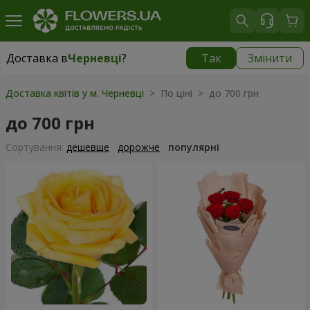
Доставка в
Черневці
?
Так
Змінити
Доставка в
Черневці
|
1624 грн
Доставка квітів у м. Черневці
> По ціні > до 700 грн
до 700 грн
Сортування:
дешевше
дорожче
популярні