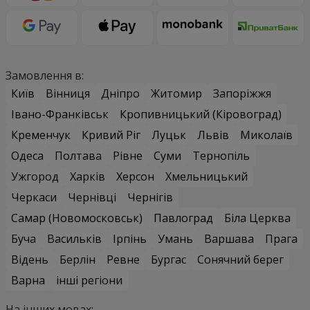
Замовлення в:
Київ
Вінниця
Дніпро
Житомир
Запоріжжя
Івано-Франківськ
Кропивницький (Кіровоград)
Кременчук
Кривий Ріг
Луцьк
Львів
Миколаїв
Одеса
Полтава
Рівне
Суми
Тернопіль
Ужгород
Харків
Херсон
Хмельницький
Черкаси
Чернівці
Чернігів
Самар (Новомосковськ)
Павлоград
Біла Церква
Буча
Васильків
Ірпінь
Умань
Варшава
Прага
Відень
Берлін
Ревне
Бургас
Сонячний берег
Варна
інші регіони
На інших мовах: