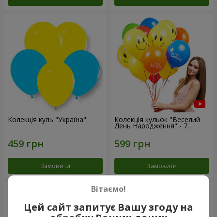
Колекція куль "Україна"
Колекція кульок "Веселий
День Народження" - 7
кульок
Замовити
Замовити
Вітаємо!
Цей сайт запитує Вашу згоду на