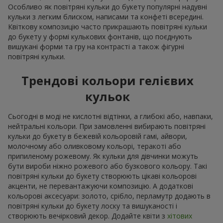
Особливо як повітряні кульки до букету популярні надувні
кульки з легким блиском, написами та конфеті всередині.
Квіткову композицію часто прикрашають повітряні кульки
до букету у формі кулькових фонтанів, що поєднують
вишукані форми та гру на контрасті а також фігурні
повітряні кульки.
Трендові кольори гелієвих
кульок
Сьогодні в моді не кислотні відтінки, а глибокі або, навпаки,
нейтральні кольори. При замовленні вибирають повітряні
кульки до букету в бежевій кольоровій гамі, айвори,
молочному або оливковому кольорі, теракоті або
припиленому рожевому. Як кульки для дівчинки можуть
бути вироби ніжно рожевого або бузкового кольору. Такі
повітряні кульки до букету створюють цікаві кольорові
акценти, не перевантажуючи композицію. А додаткові
кольорові аксесуари: золото, срібло, перламутр додають в
повітряні кульки до букету лоску та вишуканості і
створюють вечірковий декор. Додайте квіти з
хітових