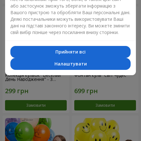
або застосунок зможуть зберігати інформацію з
Вашого пристрою та обробляти Ваші персональні дані.
Деякі постачальники можуть використовувати Ваші
дані на підставі законного інтересу. Ви можете змінити
свій вибір пізніше через посилання внизу сторінки.
Прийняти всі
Налаштувати
Колекція кульок "Веселий
Фонтан куль “Світ чудес”
День Народження" - 3
кульки
Замовити
Замовити