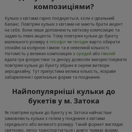
композиціями?
Кульки з квітами гарно поєднуються, коли є ідеальний
баланс. Повітряні кульки з квітами не мають брати акцент
на себе. Вони лише доповнюють квіткову композицію та
задають певні акценти. Тому повітряні кульки до букету
маленького розміру з
гіпсофіл
чи
гвоздик
варто обирати
спокійні за колірною гамою та в невеликій кількості.
Натомість у великих композиціях з
орхідей
або
півоній
вдала гра флористики та декору дозволяє використовувати
повітряні кульки до букету зібрані в окремі витвори
аеродизайну. Тут припустима велика кількість, яскраве
забарвлення і оригінальні форми та поєднання.
Найпопулярніші кульки до
букетів у м. Затока
Як повітряні кульки до букету у м. Затока найчастіше
замовляють кульки з гелієм у поєднанні з квітами
середнього або великого розміру. Такий формат виглядає
святково, легко транспортується і довго тримає форму.