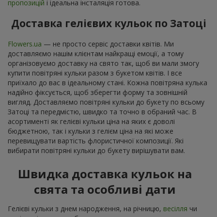
пропозицій
і ідеальна інсталяція готова.
Доставка гелієвих кульок по Затоці
Flowers.ua
— не просто сервіс доставки квітів. Ми
доставляємо нашім клієнтам найкращі емоції, а тому
організовуємо доставку на свято так, щоб ви мали змогу
купити повітряні кульки разом з букетом квітів. І все
приїхало до вас в ідеальному стані. Кожна повітряна кулька
надійно фіксується, щоб зберегти форму та зовнішній
вигляд. Доставляємо повітряні кульки до букету по всьому
Затоці та передмістю, швидко та точно в обраний час. В
асортименті як гелієві кульки ціна на яких є доволі
бюджетною, так і кульки з гелієм ціна на які може
перевищувати вартість флористичної композиції. Які
вибирати повітряні кульки до букету вирішувати вам.
Швидка доставка кульок на
свята та особливі дати
Гелієві кульки з днем народження, на річницю,
весілля
чи