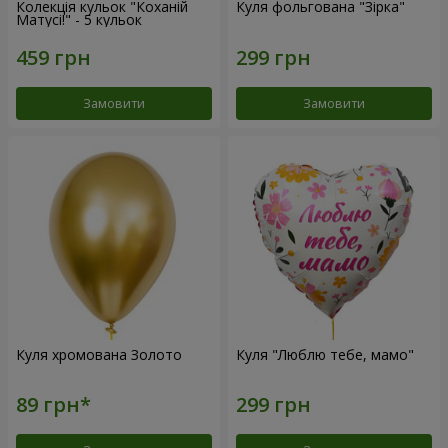
Колекція кульок "Коханій
Куля фольгована "Зірка"
Матусі!" - 5 кульок
Замовити
Замовити
Куля хромована Золото
Куля "Люблю тебе, мамо"