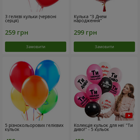
3 гелієві кульки (червоні
Кулька "З Днем
серця)
народження"
Замовити
Замовити
5 різнокольорових гелієвих
Колекція кульок для неї "Ти
кульок
диво!" - 5 кульок