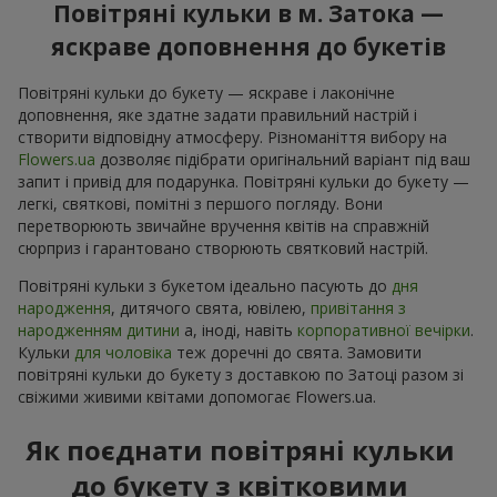
Повітряні кульки в м. Затока —
яскраве доповнення до букетів
Повітряні кульки до букету — яскраве і лаконічне
доповнення, яке здатне задати правильний настрій і
створити відповідну атмосферу. Різноманіття вибору на
Flowers.ua
дозволяє підібрати оригінальний варіант під ваш
запит і привід для подарунка. Повітряні кульки до букету —
легкі, святкові, помітні з першого погляду. Вони
перетворюють звичайне вручення квітів на справжній
сюрприз і гарантовано створюють святковий настрій.
Повітряні кульки з букетом ідеально пасують до
дня
народження
, дитячого свята, ювілею,
привітання з
народженням дитини
а, іноді, навіть
корпоративної вечірки
.
Кульки
для чоловіка
теж доречні до свята. Замовити
повітряні кульки до букету з доставкою по Затоці разом зі
свіжими живими квітами допомогає Flowers.ua.
Як поєднати повітряні кульки
до букету з квітковими