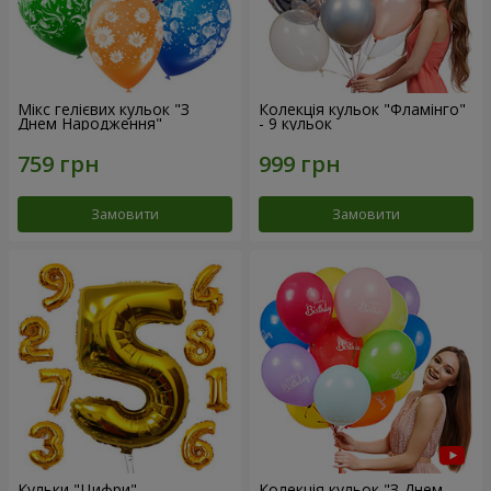
Мікс гелієвих кульок "З
Колекція кульок "Фламінго"
Днем Народження"
- 9 кульок
Замовити
Замовити
Кульки "Цифри"
Колекція кульок "З Днем