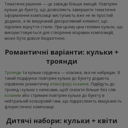
Тематичні рішення — це завжди більше емоцій. Повітряні
кульки до букету, що дозволяють завершити тематичне
оформлення композиції виступають вже не як простий
доданок, а як вишуканий декоративний елемент, що
підсилює відчуття стилю. При цьому ціна гелевих кульок, що
використовуються для створення яскравих композицій,
може бути доволі бюджетною.
Романтичні варіанти: кульки +
троянди
Троянди
та кульки сердечка — класика, яка не набридає. В
такий подарунок повітряні кульки до букету додають
справжню романтичну
атмосферу кохання
. Підійдуть до
троянд і кульки з написами, щоб сказати більше без слів
коханим
або стримані повітряні кульки до букету в
нейтральній кольоровій гамі, що підкреслюють вишуканість
флористичної композиції.
Дитячі набори: кульки + квіти