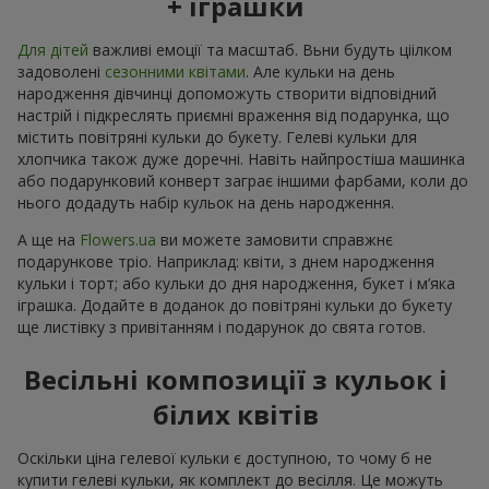
+ іграшки
Для дітей
важливі емоції та масштаб. Вьни будуть ціілком
задоволені
сезонними квітами
. Але кульки на день
народження дівчинці допоможуть створити відповідний
настрій і підкреслять приємні враження від подарунка, що
містить повітряні кульки до букету. Гелеві кульки для
хлопчика також дуже доречні. Навіть найпростіша машинка
або подарунковий конверт заграє іншими фарбами, коли до
нього додадуть набір кульок на день народження.
А ще на
Flowers.ua
ви можете замовити справжнє
подарункове тріо. Наприклад: квіти, з днем народження
кульки і торт; або кульки до дня народження, букет і м’яка
іграшка. Додайте в доданок до повітряні кульки до букету
ще листівку з привітанням і подарунок до свята готов.
Весільні композиції з кульок і
білих квітів
Оскільки ціна гелевої кульки є доступною, то чому б не
купити гелеві кульки, як комплект до весілля. Це можуть