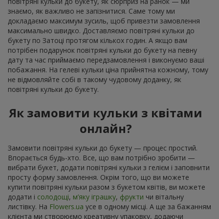
повітряні кульки до букету, як сюрприз на ранок — ми
знаємо, як важливо не запізнитися. Саме тому ми
докладаємо максимум зусиль, щоб привезти замовлення
максимально швидко. Доставляємо повітряні кульки до
букету по Затоці протягом кількох годин. А якщо вам
потрібен подарунок повітряні кульки до букету на певну
дату та час приймаємо передзамовлення і виконуємо ваші
побажання. На гелеві кульки ціна прийнятна кожному, тому
не відмовляйте собі в такому чудовому доданку, як
повітряні кульки до букету.
Як замовити кульки з квітами
онлайн?
Замовити повітряні кульки до букету — процес простий.
Впорається будь-хто. Все, що вам потрібно зробити —
вибрати букет, додати повітряні кульки з гелієм і заповнити
просту форму замовлення. Окрім того, що ви можете
купити повітряні кульки разом з букетом квітів, ви можете
додати і
солодощі
,
м’яку іграшку
,
фрукти
чи вітальну
листівку. На
Flowers.ua
усе в одному місці. А ще за бажанням
клієнта ми створюємо креативну упаковку, додаючи