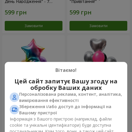
День Народження" - 7
"Привітання!"
кульок
Замовити
Замовити
Вітаємо!
Цей сайт запитує Вашу згоду на
обробку Ваших даних
Персоналізована реклама, контент, аналітика,
Фонтан куль "Arcobaleno"
Фонтан куль "Aloha"
вимірювання ефективності
Збереження і/або доступ до інформації на
Вашому пристрої
Інформація з Вашого пристрою (наприклад, файли
cookie та унікальні ідентифікатори) буде доступна
Замовити
Замовити
постачальникам. Крім того, вони, а також цей сайт