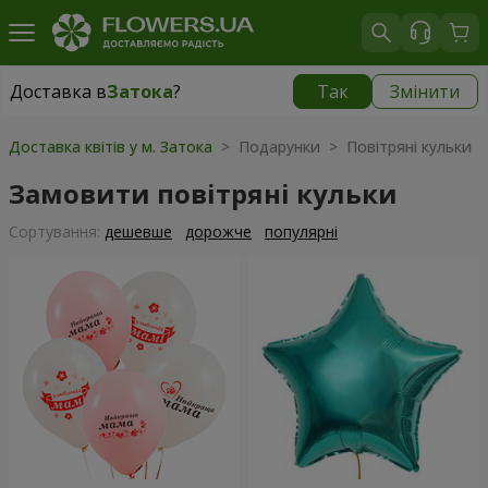
Доставка в
Затока
?
Так
Змінити
Доставка в
Затока
|
780 грн
Доставка квітів у м. Затока
> Подарунки > Повітряні кульки
Замовити повітряні кульки
Сортування:
дешевше
дорожче
популярні