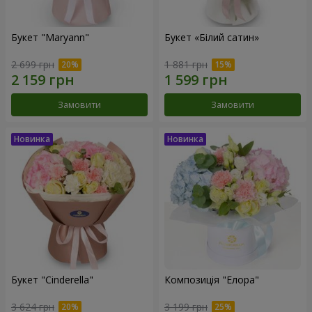
Букет "Maryann"
Букет «Білий сатин»
2 699 грн
1 881 грн
Замовити
Замовити
Букет "Cinderella"
Композиція "Елора"
3 624 грн
3 199 грн