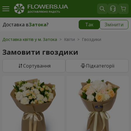
Доставка в
Затока
?
Так
Змінити
Доставка в
Затока
|
780 грн
Доставка квітів у м. Затока
> Квіти > Гвоздики
Замовити гвоздики
Сортування
Підкатегорії