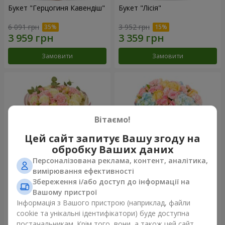
Букет "Герцогиня Кавендіш"
Букет "Лісія"
6 091 грн
3 952 грн
Замовити
Замовити
Вітаємо!
Цей сайт запитує Вашу згоду на
обробку Ваших даних
Персоналізована реклама, контент, аналітика,
вимірювання ефективності
Збереження і/або доступ до інформації на
Букет "Nude Perfume"
Букет "Ніжність світанку"
Вашому пристрої
3 128 грн
4 532 грн
Інформація з Вашого пристрою (наприклад, файли
cookie та унікальні ідентифікатори) буде доступна
постачальникам. Крім того, вони, а також цей сайт