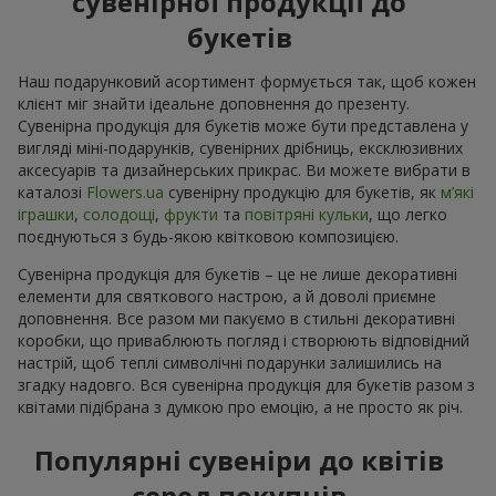
сувенірної продукції до
букетів
Наш подарунковий асортимент формується так, щоб кожен
клієнт міг знайти ідеальне доповнення до презенту.
Сувенірна продукція для букетів може бути представлена у
вигляді міні-подарунків, сувенірних дрібниць, ексклюзивних
аксесуарів та дизайнерських прикрас. Ви можете вибрати в
каталозі
Flowers.ua
cувенірну продукцію для букетів, як
м’які
іграшки
,
солодощі
,
фрукти
та
повітряні кульки
, що легко
поєднуються з будь-якою квітковою композицією.
Сувенірна продукція для букетів – це не лише декоративні
елементи для святкового настрою, а й доволі приємне
доповнення. Все разом ми пакуємо в стильні декоративні
коробки, що приваблюють погляд і створюють відповідний
настрій, щоб теплі символічні подарунки залишились на
згадку надовго. Вся сувенірна продукція для букетів разом з
квітами підібрана з думкою про емоцію, а не просто як річ.
Популярні сувеніри до квітів
серед покупців