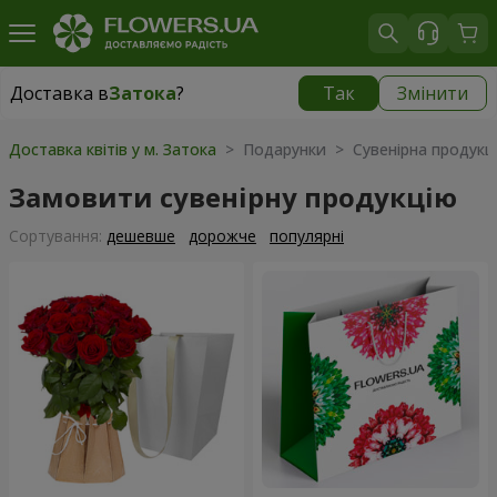
Доставка в
Затока
?
Так
Змінити
Доставка в
Затока
|
780 грн
Доставка квітів у м. Затока
> Подарунки > Сувенірна продукц
Замовити сувенірну продукцію
Сортування:
дешевше
дорожче
популярні