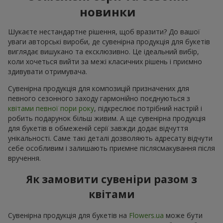
новинки
Шукаєте нестандартне рішення, щоб вразити? До вашої
уваги авторські вироби, де сувенірна продукція для букетів
виглядає вишукано та ексклюзивно. Це ідеальний вибір,
коли хочеться вийти за межі класичних рішень і приємно
здивувати отримувача.
Сувенірна продукція для композицій призначених для
певного сезонного заходу гармонійно поєднуються з
квітами певної пори року
, підкреслює потрібний настрій і
робить подарунок більш живим. А ще сувенірна продукція
для букетів в обмеженій серії завжди додає відчуття
унікальності. Саме такі деталі дозволяють адресату відчути
себе особливим і залишають приємне післясмакування після
вручення.
Як замовити сувеніри разом з
квітами
Сувенірна продукція для букетів на
Flowers.ua
може бути