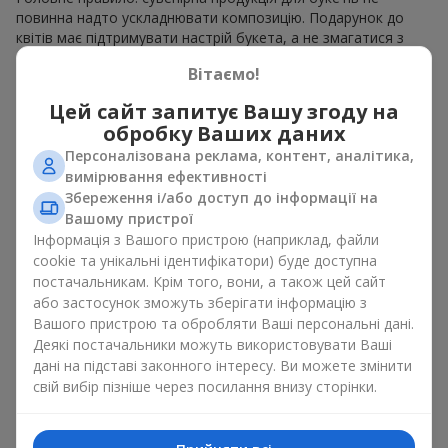
повинна надто ускладнювати композицію. Подарунок до
квітів має підтримувати настрій букета, а не змагатися з
ним. Для ніжних композицій підійде сувенірна продукція для
Вітаємо!
букетів, як легкі символічні додатки та легкі елементи
декору. Це може бути
тортик
або
маленька м’яка іграшка
.
Цей сайт запитує Вашу згоду на
Для яскравих є сенс використати більш сміливі додаткові
обробку Ваших даних
акценти, як вишукані
цукерки
чи дорогі сувеніри.
Персоналізована реклама, контент, аналітика,
Сувенірна продукція для букетів повинна вибиратись,
вимірювання ефективності
враховуючи й привід, і людину, якій адресований подарунок.
Збереження і/або доступ до інформації на
Якщо сумніваєтесь, яка сувенірна продукція для букетів вам
Вашому пристрої
потрібна — обирайте універсальні маленькі приємності,
Інформація з Вашого пристрою (наприклад, файли
широкий вибір яких знайдеться у нашому каталозі.
cookie та унікальні ідентифікатори) буде доступна
постачальникам. Крім того, вони, а також цей сайт
Сувеніри до букетів на різні свята
або застосунок зможуть зберігати інформацію з
Вашого пристрою та обробляти Ваші персональні дані.
Свято задає настрій, а сувенірна продукція для букетів його
Деякі постачальники можуть використовувати Ваші
підкреслює. Саме тому сувеніри для квітів часто обирають з
дані на підставі законного інтересу. Ви можете змінити
урахуванням дати та події. В нашому асортименті
свій вибір пізніше через посилання внизу сторінки.
знайдеться сувенірна продукція для букетів, що підійде до
будь-якого свята і може бути розрахована на будь-який
бюджет.