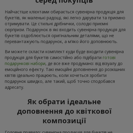
Найчастіше клієнтами обирається сувенірна продукція для
букетів, як маленькі радощі, які легко дарувати та приємно
отримувати. Це стильні дрібнички, солодкі приємні
сюрпризи. Подарунок в які входить сувенірна продукція для
букетів оздоблюється оригінальним деталями, що не
перевантажують подарунок, а м’яко його доповнюють.
Ви можете скласти комплект куди буде входити сувенірна
продукція для букетів самостійно або підібрати
готові
подарункові набори
, де все вже продумано: від візуалу до
емоційного ефекту. Такі емоційні доповнення до розкішних
квітів ідеально працюють, коли хочеться зробити
подарунок швидко, але такий, щоб точно сподобався
адресату.
Як обрати ідеальне
доповнення до квіткової
композиції
Головне правило: сувенірна продукція для букетів не