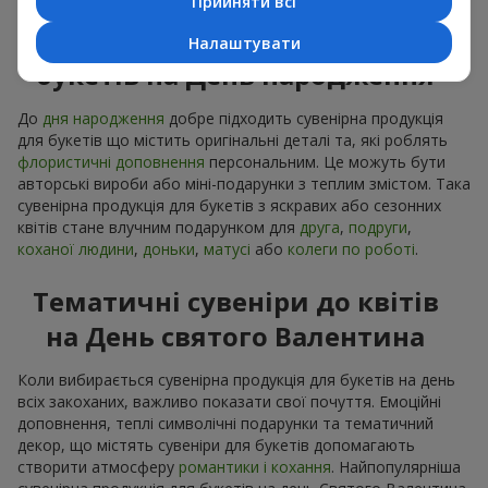
Прийняти всі
Сувенірна продукція до
Налаштувати
букетів на День народження
До
дня народження
добре підходить сувенірна продукція
для букетів що містить оригінальні деталі та, які роблять
флористичні доповнення
персональним. Це можуть бути
авторські вироби або міні-подарунки з теплим змістом. Така
сувенірна продукція для букетів з яскравих або сезонних
квітів стане влучним подарунком для
друга
,
подруги
,
коханої людини
,
доньки
,
матусі
або
колеги по роботі
.
Тематичні сувеніри до квітів
на День святого Валентина
Коли вибирається сувенірна продукція для букетів на день
всіх закоханих, важливо показати свої почуття. Емоційні
доповнення, теплі символічні подарунки та тематичний
декор, що містять сувеніри для букетів допомагають
створити атмосферу
романтики і кохання
. Найпопулярніша