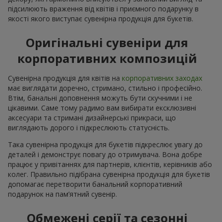
підсилюють враження від квітів і приємного подарунку в
якості якого виступає сувенірна продукція для букетів.
Оригінальні сувеніри для
корпоративних композицій
Сувенірна продукція для квітів на
корпоративних заходах
має виглядати доречно, стримано, стильно і професійно.
Втім, банальні доповнення можуть бути скучними і не
цікавими. Саме тому радимо вам вибирати ексклюзивні
аксесуари та стримані дизайнерські прикраси, що
виглядають дорого і підкреслюють статусність.
Така сувенірна продукція для букетів підкреслює увагу до
деталей і демонструє повагу до отримувача. Вона добре
працює у привітаннях для партнерів, клієнтів, керівників або
колег. Правильно підібрана сувенірна продукція для букетів
допомагає перетворити банальний корпоративний
подарунок на пам’ятний сувенір.
Обмежені серії та сезонні