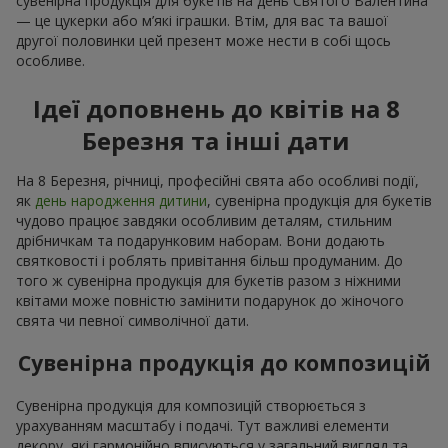
сувенірна продукція для букетів на день Святого Валентина
— це цукерки або м’які іграшки. Втім, для вас та вашої
другої половинки цей презент може нести в собі щось
особливе.
Ідеї доповнень до квітів на 8
Березня та інші дати
На 8 Березня, річниці, професійні свята або особливі події,
як
день народження дитини
, сувенірна продукція для букетів
чудово працює завдяки особливим деталям, стильним
дрібничкам та подарунковим наборам. Вони додають
святковості і роблять привітання більш продуманим. До
того ж сувенірна продукція для букетів разом з ніжними
квітами може повністю замінити подарунок до жіночого
свята чи певної символічної дати.
Сувенірна продукція до композицій
Сувенірна продукція для композицій створюється з
урахуванням масштабу і подачі. Тут важливі елементи
декору, які гармонійно вписуються у загальний вигляд та