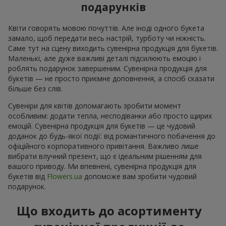
подарунків
Квіти говорять мовою почуттів. Але іноді одного букета
замало, щоб передати весь настрій, турботу чи ніжність.
Саме тут на сцену виходить сувенірна продукція для букетів.
Маленькі, але дуже важливі деталі підсилюють емоцію і
роблять подарунок завершеним. Сувенірна продукція для
букетів — не просто приємне доповнення, а спосіб сказати
більше без слів.
Сувеніри для квітів допомагають зробити момент
особливим: додати тепла, несподіванки або просто щирих
емоцій. Сувенірна продукція для букетів — це чудовий
доданок до будь-якої події: від романтичного побачення до
офіційного корпоративного привітання. Важливо лише
вибрати влучний презент, що є ідеальним рішенням для
вашого приводу. Ми впевнені, сувенірна продукція для
букетів від
Flowers.ua
допоможе вам зробити чудовий
подарунок.
Що входить до асортименту