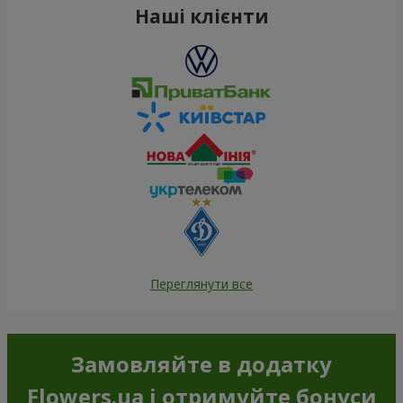
Наші клієнти
Переглянути все
Замовляйте в додатку
Flowers.ua і отримуйте бонуси