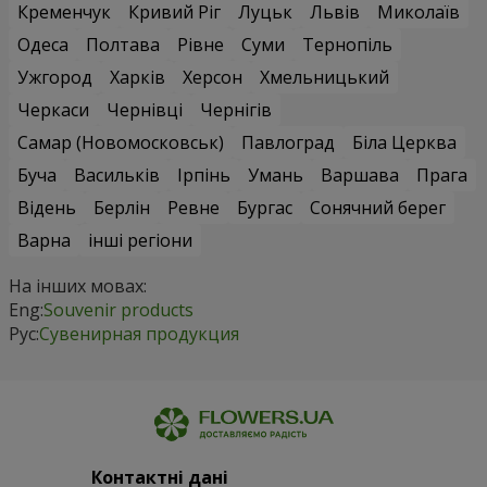
Кременчук
Кривий Ріг
Луцьк
Львів
Миколаїв
Одеса
Полтава
Рівне
Суми
Тернопіль
Ужгород
Харків
Херсон
Хмельницький
Черкаси
Чернівці
Чернігів
Самар (Новомосковськ)
Павлоград
Біла Церква
Буча
Васильків
Ірпінь
Умань
Варшава
Прага
Відень
Берлін
Ревне
Бургас
Сонячний берег
Варна
інші регіони
На інших мовах:
Eng:
Souvenir products
Рус:
Сувенирная продукция
Контактні дані