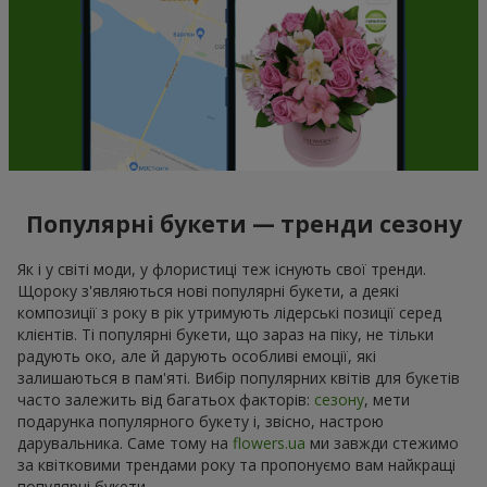
Популярні букети — тренди сезону
Як і у світі моди, у флористиці теж існують свої тренди.
Щороку з'являються нові популярні букети, а деякі
композиції з року в рік утримують лідерські позиції серед
клієнтів. Ті популярні букети, що зараз на піку, не тільки
радують око, але й дарують особливі емоції, які
залишаються в пам'яті. Вибір популярних квітів для букетів
часто залежить від багатьох факторів:
сезону
, мети
подарунка популярного букету і, звісно, настрою
дарувальника. Саме тому на
flowers.ua
ми завжди стежимо
за квітковими трендами року та пропонуємо вам найкращі
популярні букети.