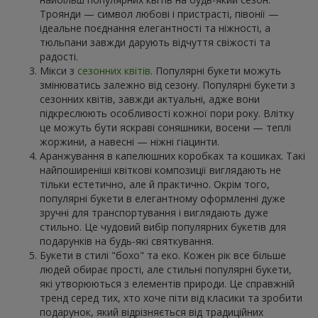
Троянди — символ любові і пристрасті, півонії —
ідеальне поєднання елегантності та ніжності, а
тюльпани завжди дарують відчуття свіжості та
радості.
Мікси з
сезонних квітів
. Популярні букети можуть
змінюватись залежно від сезону. Популярні букети з
сезонних квітів, завжди актуальні, адже вони
підкреслюють особливості кожної пори року. Влітку
це можуть бути яскраві соняшники, восени — теплі
жоржини, а навесні — ніжні гіацинти.
Аранжування в капелюшних коробках та кошиках. Такі
найпоширеніші квіткові композиції виглядають не
тільки естетично, але й практично. Окрім того,
популярні букети в елегантному оформленні дуже
зручні для транспортування і виглядають дуже
стильно. Це чудовий вибір популярних букетів для
подарунків на будь-які святкування.
Букети в стилі "бохо" та еко. Кожен рік все більше
людей обирає прості, але стильні популярні букети,
які утворюються з елементів природи. Це справжній
тренд серед тих, хто хоче піти від класики та зробити
подарунок, який відрізняється від традиційних