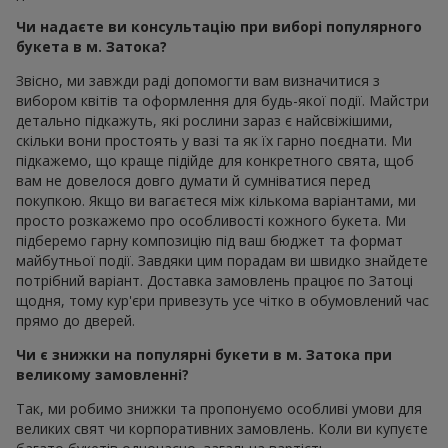
Чи надаєте ви консультацію при виборі популярного
букета в м. Затока?
Звісно, ми завжди раді допомогти вам визначитися з
вибором квітів та оформлення для будь-якої події. Майстри
детально підкажуть, які рослини зараз є найсвіжішими,
скільки вони простоять у вазі та як їх гарно поєднати. Ми
підкажемо, що краще підійде для конкретного свята, щоб
вам не довелося довго думати й сумніватися перед
покупкою. Якщо ви вагаєтеся між кількома варіантами, ми
просто розкажемо про особливості кожного букета. Ми
підберемо гарну композицію під ваш бюджет та формат
майбутньої події. Завдяки цим порадам ви швидко знайдете
потрібний варіант. Доставка замовлень працює по Затоці
щодня, тому кур'єри привезуть усе чітко в обумовлений час
прямо до дверей.
Чи є знижки на популярні букети в м. Затока при
великому замовленні?
Так, ми робимо знижки та пропонуємо особливі умови для
великих свят чи корпоративних замовлень. Коли ви купуєте