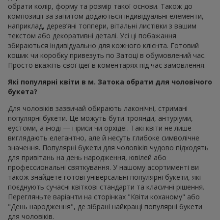
обрати колір, форму та розмір такої основи. Також до
композиції за запитом додаються індивідуальні елементи,
наприклад, дерев’яні топпери, вітальні листівки з вашим
текстом або декоративні деталі. Усі ці побажання
збираються індивідуально для кожного клієнта. Готовий
кошик чи коробку привезуть по Затоці в обумовлений час.
Просто вкажіть свої ідеї в коментарях під час замовлення.
Які популярні квіти в м. Затока обрати для чоловічого
букета?
Для чоловіків зазвичай обирають лаконічні, стримані
популярні букети. Це можуть бути троянди, антуріуми,
еустоми, а іноді — і іриси чи орхідеї. Такі квіти не лише
виглядають елегантно, але й несуть глибоке символічне
значення. Популярні букети для чоловіків чудово підходять
для привітань на день народження, ювілей або
профессиональні святкування. У нашому асортименті ви
також знайдете готові універсальні популярні букети, які
поєднують сучасні квіткові стандарти та класичні рішення.
Перегляньте варіанти на сторінках "Квіти коханому" або
"День народження", де зібрані найкращі популярні букети
для чоловіків.