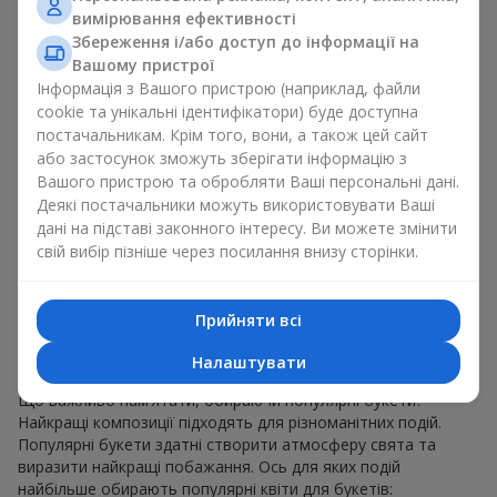
для будь-якого віку і статі, а їх склад можна
вимірювання ефективності
адаптувати під будь-який захід.
Збереження і/або доступ до інформації на
Масові квіткові уподобання. Півонії, тюльпани,
Вашому пристрої
ромашки — популярні букети, що залишаються
Інформація з Вашого пристрою (наприклад, файли
привабливими для покупців. Вони не тільки мають
cookie та унікальні ідентифікатори) буде доступна
чудовий вигляд. Такі популярні букети відображають
постачальникам. Крім того, вони, а також цей сайт
атмосферу свіжості та природної краси.
або застосунок зможуть зберігати інформацію з
Популярні квіти для букетів часто змінюються залежно від
Вашого пристрою та обробляти Ваші персональні дані.
пори року, але ці класичні популярні букети завжди
Деякі постачальники можуть використовувати Ваші
залишаються в списку тих що мають найбільший попит.
дані на підставі законного інтересу. Ви можете змінити
Якщо ви хочете бути впевненими у своєму виборі,
свій вибір пізніше через посилання внизу сторінки.
звертайтесь до цих перевірених часом популярних квітів.
Для яких подій в м. Затока
Прийняти всі
обирають популярні букети
Налаштувати
Що важливо пам’ятати, обираючи популярні букети?
Найкращі композиції підходять для різноманітних подій.
Популярні букети здатні створити атмосферу свята та
виразити найкращі побажання. Ось для яких подій
найбільше обирають популярні квіти для букетів: