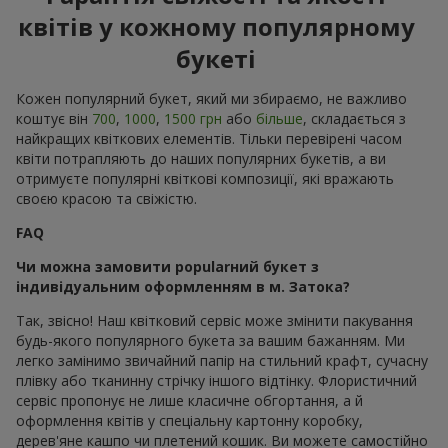
квітів у кожному популярному
букеті
Кожен популярний букет, який ми збираємо, не важливо
коштує він
700
,
1000
,
1500 грн
або
більше
, складається з
найкращих квіткових елементів. Тільки перевірені часом
квіти потрапляють до наших популярних букетів, а ви
отримуєте популярні квіткові композиції, які вражають
своєю красою та свіжістю.
FAQ
Чи можна замовити popularний букет з
індивідуальним оформленням в м. Затока?
Так, звісно! Наш квітковий сервіс може змінити пакування
будь-якого популярного букета за вашим бажанням. Ми
легко замінимо звичайний папір на стильний крафт, сучасну
плівку або тканинну стрічку іншого відтінку. Флористичний
сервіс пропонує не лише класичне обгортання, а й
оформлення квітів у спеціальну картонну коробку,
дерев'яне кашпо чи плетений кошик. Ви можете самостійно