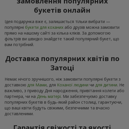
замовлення популярних
букетів онлайн
Ідея подарунка вже є, залишається тільки вибрати —
популярні
букети для коханих
або друзів можна замовити
прямо на нашому сайті за кілька кліків. За допомогою
фільтрів ви швидко знайдете такий популярний букет, що
вам потрібний.
Доставка популярних квітів по
Затоці
Немає нічого зручнішого, ніж замовити популярні букети з
доставкою
для Мами
, для
Коханої людини
чи
для дитини
. Не
важливо, з приводу Дня народження, привітання колеги або
партнера, чи на
День матері
. Ми забезпечуємо доставку
популярних букетів в будь-який район столиці, гарантуючи,
що ваші квіти будуть свіжими, безпечними та вчасно
доставленими.
Гарантія свіжості та якості