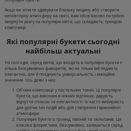
Якщо ви хочете здивувати близьку людину або створити
неповторну атмосферу на святі, вам обов'язково потрібно
звернути увагу на популярні квіти, що складають трендові
композиції.
Які популярні букети сьогодні
найбільш актуальні
На сьогодні, серед квітів, що входять в популярні букети є
кілька безсумнівних фаворитів, які не тільки виглядають
елегантно, але й поєднують універсальність і емоційне
значення. Ось деякі з них:
Об'ємні композиції у пастельних тонах. Ці популярні
букети, що виконані в ніжних відтінках, дарують
відчуття спокою та елегантності. Їх часто вибирають
для урочистих подій або для створення гармонійної
атмосфери.
Популярні букети з троянд, півоній та тюльпанів. Ця
класика флористики, безсумнівно, залишиться серед
найбільш популярних квітів на будь-який сезон.