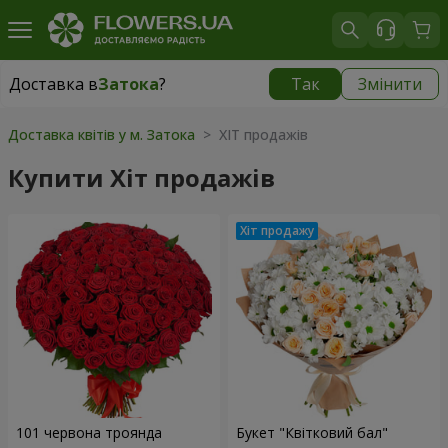
Доставка в
Затока
?
Так
Змінити
Доставка в
Затока
|
780 грн
Доставка квітів у м. Затока
> ХІТ продажів
Купити Хіт продажів
101 червона троянда
Букет "Квітковий бал"