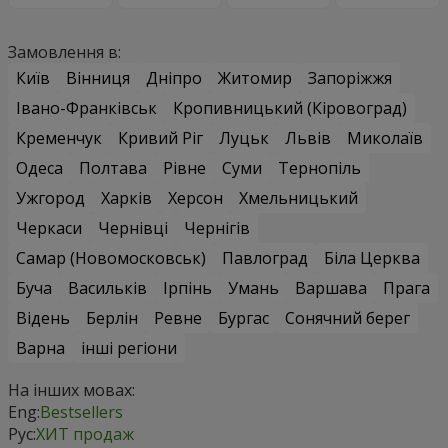
Замовлення в:
Київ
Вінниця
Дніпро
Житомир
Запоріжжя
Івано-Франківськ
Кропивницький (Кіровоград)
Кременчук
Кривий Ріг
Луцьк
Львів
Миколаїв
Одеса
Полтава
Рівне
Суми
Тернопіль
Ужгород
Харків
Херсон
Хмельницький
Черкаси
Чернівці
Чернігів
Самар (Новомосковськ)
Павлоград
Біла Церква
Буча
Васильків
Ірпінь
Умань
Варшава
Прага
Відень
Берлін
Ревне
Бургас
Сонячний берег
Варна
інші регіони
На інших мовах:
Eng:
Bestsellers
Рус:
ХИТ продаж