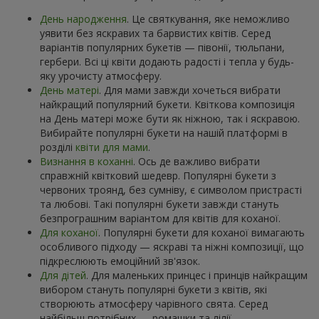
День народження
. Це святкування, яке неможливо
уявити без яскравих та барвистих квітів. Серед
варіантів популярних букетів — півонії, тюльпани,
гербери. Всі ці квіти додають радості і тепла у будь-
яку урочисту атмосферу.
День матері
. Для мами завжди хочеться вибрати
найкращий популярний букети. Квіткова композиція
на День матері може бути як ніжною, так і яскравою.
Вибирайте популярні букети на нашій платформі в
розділі
квіти для мами
.
Визнання в коханні
. Ось де важливо вибрати
справжній квітковий шедевр. Популярні букети з
червоних троянд, без сумніву, є символом пристрасті
та любові. Такі популярні букети завжди стануть
безпрограшним варіантом для квітів для коханої.
Для коханої
. Популярні букети для коханої вимагають
особливого підходу — яскраві та ніжні композиції, що
підкреслюють емоційний зв'язок.
Для дітей
. Для маленьких принцес і принців найкращим
вибором стануть популярні букети з квітів, які
створюють атмосферу чарівного свята. Серед
найбільш потрібних — ромашки та лілії.