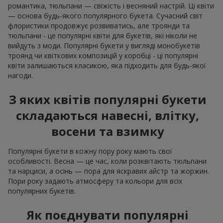
романтика, тюльпани — свіжість і весняний настрій. Ці квіти
— основа будь-якого популярного букета. Сучасний світ
флористики продовжує розвиватись, але троянди та
тюльпани - це популярні квіти для букетів, які ніколи не
вийдуть з моди. Популярні букети у вигляді монобукетів
троянд чи квіткових композицій у коробці - ці популярні
квіти залишаються класикою, яка підходить для будь-якої
нагоди.
З яких квітів популярні букети
складаються навесні, влітку,
восени та взимку
Популярні букети в кожну пору року мають свої
особливості. Весна — це час, коли розквітають тюльпани
та нарциси, а осінь — пора для яскравих айстр та жоржин.
Пори року задають атмосферу та кольори для всіх
популярних букетів.
Як поєднувати популярні