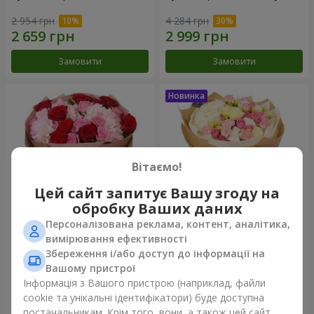
2 954 грн
4 284 грн
Замовити
Замовити
Вітаємо!
Цей сайт запитує Вашу згоду на
обробку Ваших даних
Персоналізована реклама, контент, аналітика,
Букет "Чарівність троянд та
Букет "Лайза"
вимірювання ефективності
гортензій"
Збереження і/або доступ до інформації на
3 513 грн
3 749 грн
Вашому пристрої
Інформація з Вашого пристрою (наприклад, файли
cookie та унікальні ідентифікатори) буде доступна
Замовити
Замовити
постачальникам. Крім того, вони, а також цей сайт