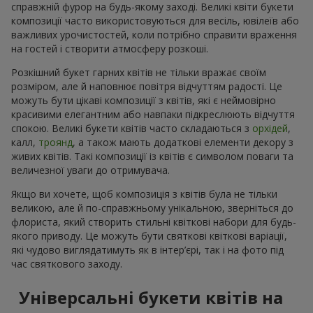
справжній фурор на будь-якому заході. Великі квіти букети
композиції часто використовуються для весіль, ювілеїв або
важливих урочистостей, коли потрібно справити враження
на гостей і створити атмосферу розкоші.
Розкішний букет гарних квітів не тільки вражає своїм
розміром, але й наповнює повітря відчуттям радості. Це
можуть бути цікаві композиції з квітів, які є неймовірно
красивими елегантним або навпаки підкреслюють відчуття
спокою. Великі букети квітів часто складаються з
орхідей
,
калл,
троянд
, а також мають додаткові елементи декору з
живих квітів. Такі композиції із квітів є символом поваги та
величезної уваги до отримувача.
Якщо ви хочете, щоб композиція з квітів була не тільки
великою, але й по-справжньому унікальною, зверніться до
флориста, який створить стильні квіткові набори для будь-
якого приводу. Це можуть бути святкові квіткові варіації,
які чудово виглядатимуть як в інтер’єрі, так і на фото під
час святкового заходу.
Універсальні букети квітів на