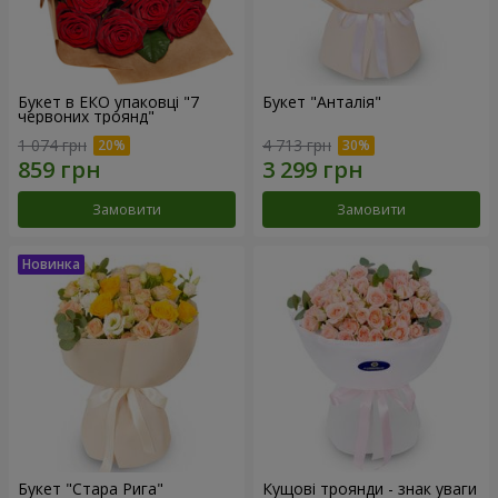
Букет в ЕКО упаковці "7
Букет "Анталія"
червоних троянд"
1 074 грн
4 713 грн
Замовити
Замовити
Букет "Стара Рига"
Кущові троянди - знак уваги