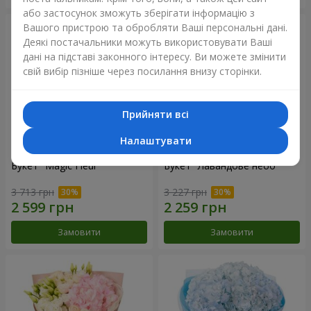
або застосунок зможуть зберігати інформацію з
Вашого пристрою та обробляти Ваші персональні дані.
Деякі постачальники можуть використовувати Ваші
дані на підставі законного інтересу. Ви можете змінити
свій вибір пізніше через посилання внизу сторінки.
Прийняти всі
Налаштувати
Букет "Magic Fleur"
Букет "Лавандове небо"
3 713 грн
3 227 грн
Замовити
Замовити