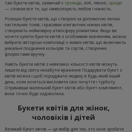
такі букети квітів, зазвичай є
троянди
, лілії, півонії,
орхідеї
— словом все те, що символізують любов і ніжність.
Розкішні букети квітів, що створені за допомогою легких
пастельних тонів, і красивих елегантних ніжних квітів,
створюють неймовірну атмосферу романтики. Якщо ви
хочете купити букети квітів з особливим значенням, можна
вибрати авторські композиції з живих квітів, що включають
унікальні поєднання кольорів та сортів, створених
флористами вручну.
Навіть букети квітів з невеликої кількості квітів можуть
лишити від свята незабутні враження Подарувати букет з
квітів можна і щоб порадувати людину в будь-який інший
день, коли хочеться висловити свої почуття і турботу.
Отримавши маленький букет квітів або букет комплімент,
вона точно буде задоволена.
Букети квітів для жінок,
чоловіків і дітей
Великий букет квітів — це вибір для тих, хто хоче зробити