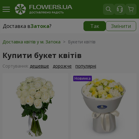
Доставка в
Затока
?
Так
Змінити
Доставка в
Затока
|
780 грн
Доставка квітів у м. Затока
> Букети квітів
Купити букет квітів
Сортування:
дешевше
дорожче
популярні