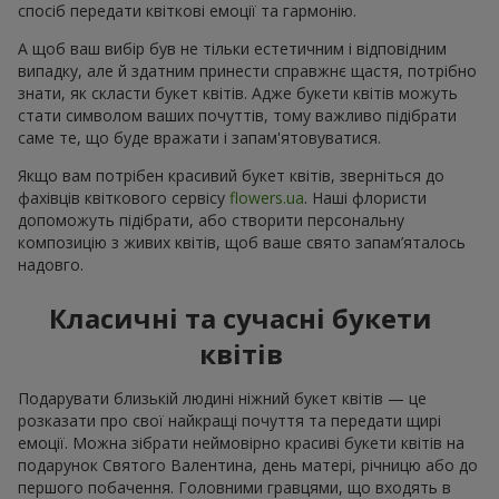
спосіб передати квіткові емоції та гармонію.
А щоб ваш вибір був не тільки естетичним і відповідним
випадку, але й здатним принести справжнє щастя, потрібно
знати, як скласти букет квітів. Адже букети квітів можуть
стати символом ваших почуттів, тому важливо підібрати
саме те, що буде вражати і запам'ятовуватися.
Якщо вам потрібен красивий букет квітів, зверніться до
фахівців квіткового сервісу
flowers.ua
. Наші флористи
допоможуть підібрати, або створити персональну
композицію з живих квітів, щоб ваше свято запам’яталось
надовго.
Класичні та сучасні букети
квітів
Подарувати близькій людині ніжний букет квітів — це
розказати про свої найкращі почуття та передати щирі
емоції. Можна зібрати неймовірно красиві букети квітів на
подарунок Святого Валентина, день матері, річницю або до
першого побачення. Головними гравцями, що входять в