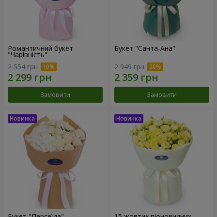
Романтичний букет
Букет "Санта-Ана"
"Чарівність"
2 554 грн
2 949 грн
Замовити
Замовити
Букет "Персеїда"
15 жовтих піоновидних