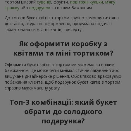
тортом цікавий
сувенір
, фрукти,
повітряні кульки
,
м’яку
іграшку
або
подарунок
за вашим бажанням
До того ж букет квітів з тортом зручно замовляти: одна
доставка, акуратне оформлення, продумана подача і
гарантована свіжість і квітів, і десерту.
Як оформити коробку з
квітами та міні тортиком?
Оформити букет квітів з тортом ми можемо за вашим
бажжанням. Це може бути мінімалістичне пакування або
вишукане дизайнерське рішення. Обов’язково враховуємо
побажання клієнта, щоб подарунок букет квітів з тортом
справив максимальну увагу.
Топ-3 комбінації: який букет
обрати до солодкого
подарунка?