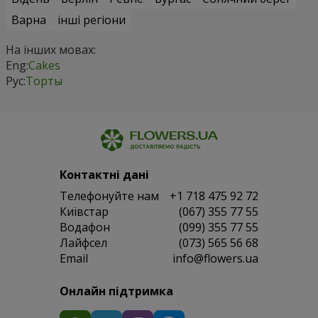
Варна
інші регіони
На інших мовах:
Eng:
Cakes
Рус:
Торты
Контактні дані
Телефонуйте нам
+1 718 475 92 72
Київстар
(067) 355 77 55
Водафон
(099) 355 77 55
Лайфсел
(073) 565 56 68
Email
info@flowers.ua
Онлайн підтримка