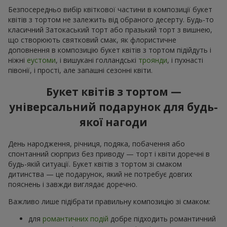
Безпосередньо вибір квіткової частини в композиції букет
квітів з тортом не залежить від обраного десерту. Будь-то
класичний Затокаський торт або празький торт з вишнею,
що створюють святковий смак, як флористичне
доповнення в композицію букет квітів з тортом підійдуть і
ніжні
еустоми
, і вишукані голландські
троянди
, і пухнасті
півонії, і прості, але запашні сезонні квіти.
Букет квітів з тортом —
універсальний подарунок для будь-
якої нагоди
День народження, річниця, подяка, побачення або
спонтанний сюрприз без приводу — торт і квіти доречні в
будь-якій ситуації. Букет квітів з тортом зі смаком
дитинства — це подарунок, який не потребує довгих
пояснень і завжди виглядає доречно.
Важливо лише підібрати правильну композицію зі смаком:
для
романтичних подій
добре підходить романтичний