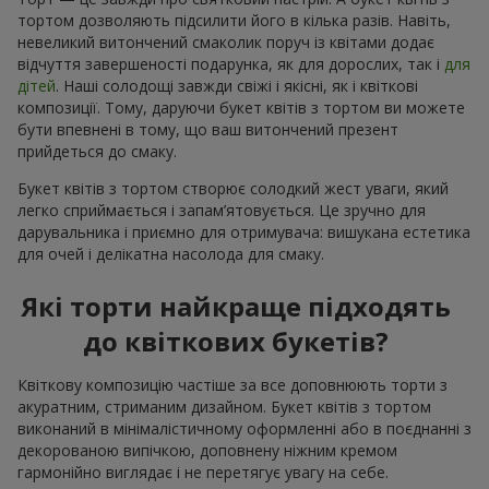
тортом дозволяють підсилити його в кілька разів. Навіть,
невеликий витончений смаколик поруч із квітами додає
відчуття завершеності подарунка, як для дорослих, так і
для
дітей
. Наші солодощі завжди свіжі і якісні, як і квіткові
композиції. Тому, даруючи букет квітів з тортом ви можете
бути впевнені в тому, що ваш витончений презент
прийдеться до смаку.
Букет квітів з тортом створює солодкий жест уваги, який
легко сприймається і запам’ятовується. Це зручно для
дарувальника і приємно для отримувача: вишукана естетика
для очей і делікатна насолода для смаку.
Які торти найкраще підходять
до квіткових букетів?
Квіткову композицію частіше за все доповнюють торти з
акуратним, стриманим дизайном. Букет квітів з тортом
виконаний в мінімалістичному оформленні або в поєднанні з
декорованою випічкою, доповнену ніжним кремом
гармонійно виглядає і не перетягує увагу на себе.