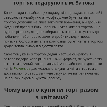
торт як подарунок в м. Затока
Квіти — один з найкращих подарунків, що задають настрій і
створюють незабутню атмосферу. Але букет квітів з
тортом дозволяє не лише закріпити враження, а й зробити
буденний презент більш повним. Букет квітів з тортом - це
чудове рішення, якщо ви збираєтесь в гості, готуєтесь до
побачення або просто хочете зробити людині щось
приємне. Солодка деталь в композиції букет квітів з тортом
додає тепла, смаку й відчуття свята.
Саме тому квіти з тортом дедалі частіше обирають як
готове подарункове рішення. Такий формат, як букет квітів
з тортом зручний і універсальний. А онлайн-сервіс доставки
квітів
Flowers.ua
дає можливість купити квіти з тортом с
доставкою по Затоці за лічені секунди, не витрачаючи час
на пошуки окремо букета і десерту.
Чому варто купити торт разом
з квітами?
Торт — це завжди про святковий настрій. А букет квітів з