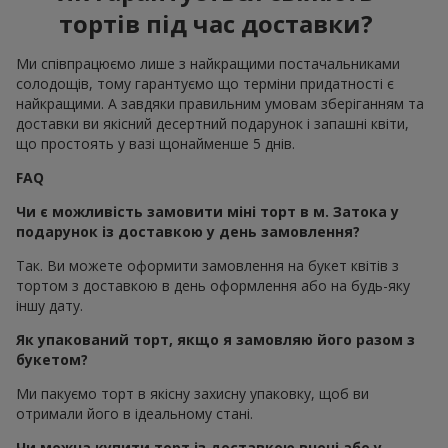
тортів під час доставки?
Ми співпрацюємо лише з найкращими постачальниками
солодощів, тому гарантуємо що терміни придатності є
найкращими. А завдяки правильним умовам зберіганням та
доставки ви якісний десертний подарунок і запашні квіти,
що простоять у вазі щонайменше 5 днів.
FAQ
Чи є можливість замовити міні торт в м. Затока у
подарунок із доставкою у день замовлення?
Так. Ви можете оформити замовлення на букет квітів з
тортом з доставкою в день оформлення або на будь-яку
іншу дату.
Як упакований торт, якщо я замовляю його разом з
букетом?
Ми пакуємо торт в якісну захисну упаковку, щоб ви
отримали його в ідеальному стані.
Чи можна купити торт із доставкою вночі або у