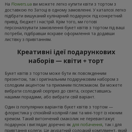
На
Flowers.ua
ви можете легко купити квіти з тортом з
доставкою по Затоці в одному замовленні. У каталозі легко
підібрати вишуканий кулінарний подарунок під конкретний
привід, бюджет і настрій. Крім того, ми готові
персоналізувати замовлення букет квітів з тортом під ваші
потреби, підібравши яскраве оформлення та додавши
листівку з привітанням.
Креативні ідеї подарункових
наборів — квіти + торт
Букет квітів з тортом може бути як повсякденним
презентом, так і оригінальним подарунковим набором з
солодким акцентом та приємним післясмаком. Ви можете
вибрати солодкий сюрприз до свята, скориставшись
нашими порадами, або вибрати свій варіант.
Один із популярних варіантів букет квітів з тортом —
флористика у спокійній колірній гамі та міні-торт із ніжним
кремом. Такий витончений смаколик не перевантажує
подарунок і виглядає доречно як
для побачення
, так і для
привітання колеги. Це акуратний солодкий комплімент, який