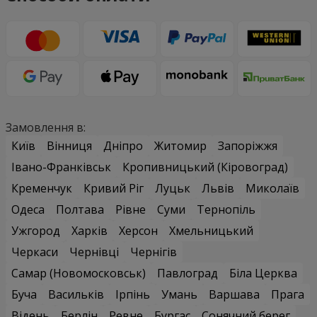
Замовлення в:
Київ
Вінниця
Дніпро
Житомир
Запоріжжя
Івано-Франківськ
Кропивницький (Кіровоград)
Кременчук
Кривий Ріг
Луцьк
Львів
Миколаїв
Одеса
Полтава
Рівне
Суми
Тернопіль
Ужгород
Харків
Херсон
Хмельницький
Черкаси
Чернівці
Чернігів
Самар (Новомосковськ)
Павлоград
Біла Церква
Буча
Васильків
Ірпінь
Умань
Варшава
Прага
Відень
Берлін
Ревне
Бургас
Сонячний берег