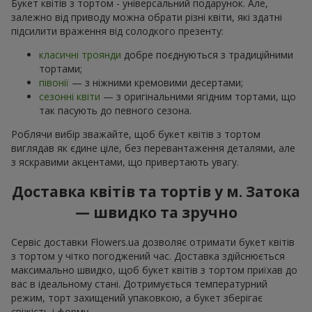
Букет квітів з тортом - універсальний подарунок. Але,
залежно від приводу можна обрати різні квіти, які здатні
підсилити враження від солодкого презенту:
класичні троянди
добре поєднуються з традиційними
тортами;
півонії
— з ніжними кремовими десертами;
сезонні квіти
— з оригінальними ягідним тортами, що
так пасують до певного сезона.
Роблячи вибір зважайте, щоб букет квітів з тортом
виглядав як єдине ціле, без перевантаження деталями, але
з яскравими акцентами, що привертають увагу.
Доставка квітів та тортів у м. Затока
— швидко та зручно
Сервіс доставки Flowers.ua дозволяє отримати букет квітів
з тортом у чітко погоджений час. Доставка здійснюється
максимально швидко, щоб букет квітів з тортом приїхав до
вас в ідеальному стані. Дотримується температурний
режим, торт захищений упаковкою, а букет зберігає
свіжість і форму.