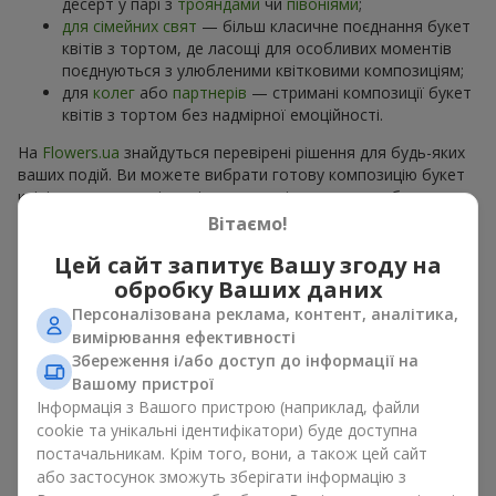
десерт у парі з
трояндами
чи
півоніями
;
для сімейних свят
— більш класичне поєднання букет
квітів з тортом, де ласощі для особливих моментів
поєднуються з улюбленими квітковими композиціям;
для
колег
або
партнерів
— стримані композиції букет
квітів з тортом без надмірної емоційності.
На
Flowers.ua
знайдуться перевірені рішення для будь-яких
ваших подій. Ви можете вибрати готову композицію букет
квітів з тортом з відповідного розділу каталогу або
замовити окремо солодкий дарунок і вподобані квіти.
Вітаємо!
Більше варіантів серед
акційних пропозицій
та хітів.
Цей сайт запитує Вашу згоду на
обробку Ваших даних
Торти з живими квітами —
Персоналізована реклама, контент, аналітика,
краса та смак в одному
вимірювання ефективності
подарунку
Збереження і/або доступ до інформації на
Вашому пристрої
Інформація з Вашого пристрою (наприклад, файли
Торти з живими квітами – це сучасне поєднання
cookie та унікальні ідентифікатори) буде доступна
флористики та гастрономічної естетики. Ексклюзивний
постачальникам. Крім того, вони, а також цей сайт
десерт в поєднанні з
вишуканим букетом
виглядає ефектно,
стильно й підкреслює особливість події, як
день
або застосунок зможуть зберігати інформацію з