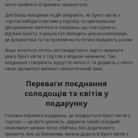
легко прийняти й приємно запам’ятати.
Для більш емоційних подій обирають, як букет квітів з
тортом набори з квітами у коробці та оригінальною
декорованою випічкою в пакуванні, що повторюють
відтінки букета. У результаті виходить цілісна композиція,
де флористика та гастрономічна естетика працюють разом.
Якщо хочеться чогось нестандартного, варто звернути
увагу букет квітів з тортом з ягідною начинкою. Такі
поєднання створюють відчуття легкості та додають у свято
запах ароматної випічки і свіжоспечений смак.
Переваги поєднання
солодощів та квітів у
подарунку
Головна перевага подарунка, де поєднується букет квітів з
тортом — це його цілісність. Даруючи такий солодкий
комплімент можна легко обійтись без додаткового
презенту. Але за бажанням, можна додати в букет квітів з