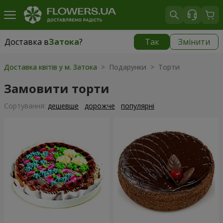
Доставка в
Затока
?
Так
Змінити
Доставка в
Затока
|
780 грн
Доставка квітів у м. Затока
> Подарунки > Торти
Замовити торти
Сортування:
дешевше
дорожче
популярні