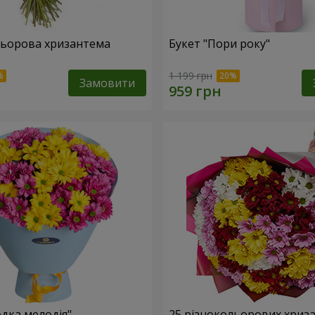
льорова хризантема
Букет "Пори року"
1 199 грн
Замовити
одка мелодія"
25 різнокольорових хриз