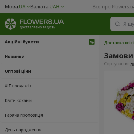
Мова:
UA
Валюта:
UAH
Все про Flowers.u
Акційні букети
Доставка квіті
Замови
Новинки
Сортування:
д
Оптові ціни
ХІТ продажів
Квіти коханій
Гаряча пропозиція
День народження