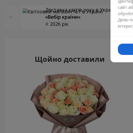
ідентиф
сайт а
Доставка квітів року в Україні
обробля
«Вибір країни»
Деякі 
2026 рік
інтерес
Щойно доставили