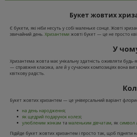
Букет жовтих хриза
Є букети, які ніби несуть у собі маленьке сонце. Жовті хри
звичайний день.
Хризантеми
жовті букет — це не просто квіт
У чом
Хризантема жовта має унікальну здатність оживляти будь-яке
— справжня класика, але й у сучасних композиціях вона вигл
квіткову радість.
Кол
Букет жовтих хризантем — це універсальний варіант флорист
на день народження
;
як щедрий подарунок колезі
;
улюбленим жінкам
та
маленьким дівчатам
, як
символ 
Підійде букет жовтих хризантем і просто так, щоб підняти н