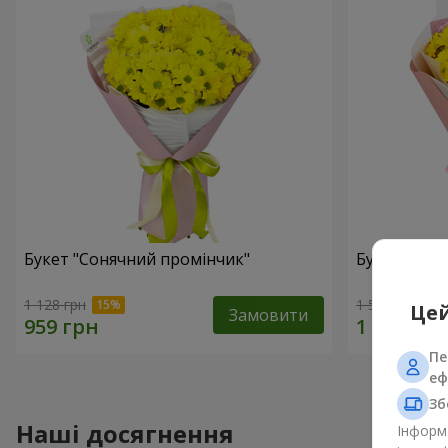
Букет "Сонячний промінчик"
Букет "Сон
1 128 грн
1 510 грн
Цей
Замовити
Пе
еф
Зб
Наші досягнення
Інформа