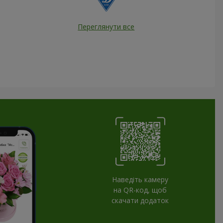
Переглянути все
Наведіть камеру
на QR-код, щоб
скачати додаток