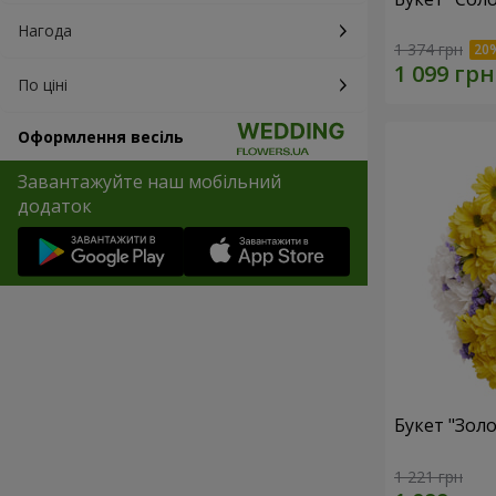
Нагода
1 374 грн
По ціні
Оформлення весіль
Завантажуйте наш мобільний
додаток
Букет "Золо
1 221 грн