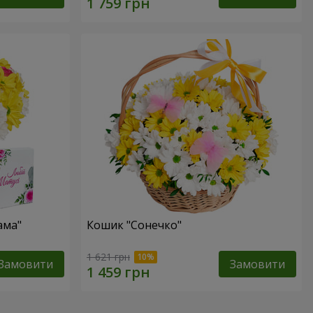
ама"
Кошик "Сонечко"
1 621 грн
Замовити
Замовити