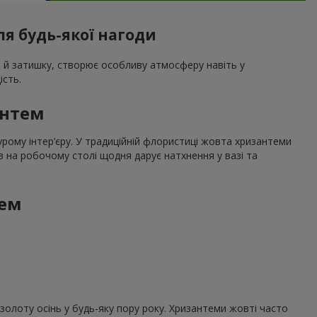
ля будь-якої нагоди
ла й затишку, створює особливу атмосферу навіть у
ість.
антем
урому інтер’єру. У традиційній флористиці жовта хризантеми
ів на робочому столі щодня дарує натхнення у вазі та
тем
 золоту осінь у будь-яку пору року. Хризантеми жовті часто