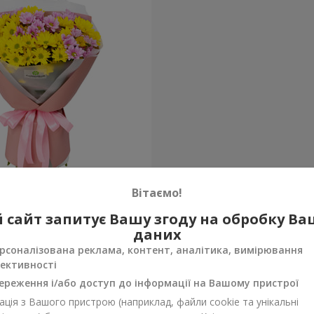
ечко моє"
Вітаємо!
 сайт запитує Вашу згоду на обробку В
Замовити
даних
рсоналізована реклама, контент, аналітика, вимірювання
ективності
ереження і/або доступ до інформації на Вашому пристрої
ція з Вашого пристрою (наприклад, файли cookie та унікальні