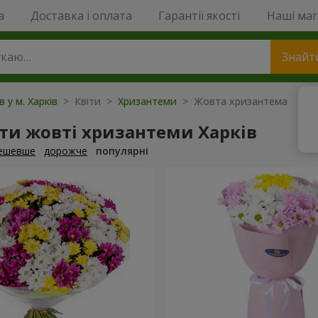
a
Доставка і оплата
Гарантії якості
Наші ма
Знайт
в у м. Харків
> Квіти >
Хризантеми
> Жовта хризантема
ти жовті хризантеми Харків
ешевше
дорожче
популярні