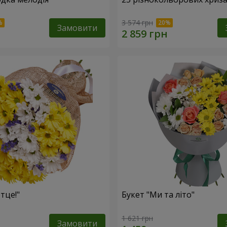
3 574 грн
Замовити
тце!"
Букет "Ми та літо"
1 621 грн
Замовити