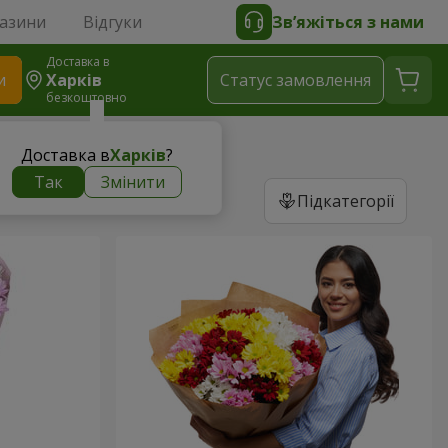
газини
Відгуки
Зв’яжіться з нами
Доставка в
и
Харків
Статус замовлення
безкоштовно
Доставка в
Харків
?
Так
Змінити
Підкатегорії