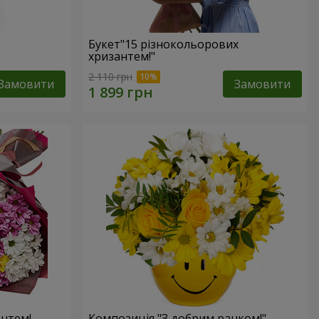
Букет"15 різнокольорових
хризантем!"
2 110 грн
Замовити
Замовити
антем!
Композиція "З добрим ранком!"