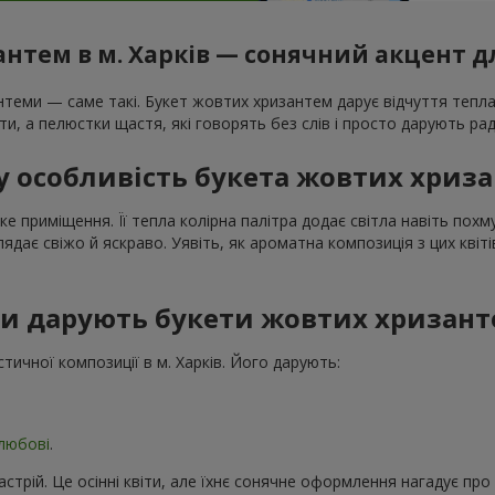
нтем в м. Харків — сонячний акцент д
зантеми — саме такі. Букет жовтих хризантем дарує відчуття теп
и, а пелюстки щастя, які говорять без слів і просто дарують рад
у особливість букета жовтих хриз
 приміщення. Її тепла колірна палітра додає світла навіть похм
ядає свіжо й яскраво. Уявіть, як ароматна композиція з цих квіт
и дарують букети жовтих хризан
ичної композиції в м. Харків. Його дарують:
любові
.
астрій. Це осінні квіти, але їхнє сонячне оформлення нагадує про