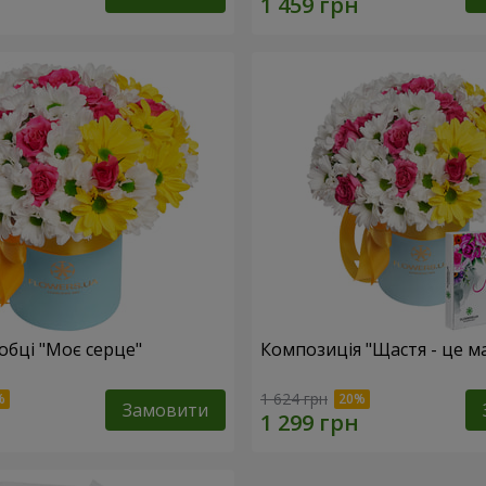
обці "Моє серце"
Композиція "Щастя - це м
1 624 грн
Замовити