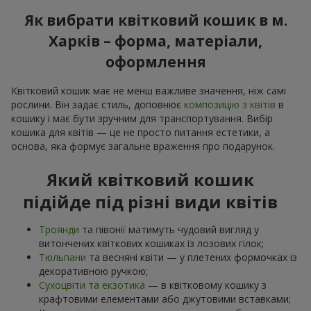
Як вибрати квітковий кошик в м.
Харків – форма, матеріали,
оформлення
Квітковий кошик має не менш важливе значення, ніж самі
рослини. Він задає стиль, доповнює
композицію з квітів
в
кошику і має бути зручним для транспортування. Вибір
кошика для квітів — це не просто питання естетики, а
основа, яка формує загальне враження про подарунок.
Який квітковий кошик
підійде під різні види квітів
Троянди
та півонії матимуть чудовий вигляд у
витончених квіткових кошиках із лозових гілок;
Тюльпани
та весняні квіти — у плетених формочках із
декоративною ручкою;
Сухоцвіти та екзотика
— в квітковому кошику з
крафтовими елементами або джутовими вставками;