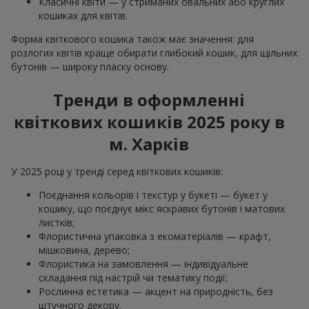
Класичні квіти — у стриманих овальних або круглих
кошиках для квітів.
Форма квіткового кошика також має значення: для
розлогих квітів краще обирати глибокий кошик, для щільних
бутонів — широку пласку основу.
Тренди в оформленні
квіткових кошиків 2025 року в
м. Харків
У 2025 році у тренді серед квіткових кошиків:
Поєднання кольорів і текстур у букеті — букет у
кошику, що поєднує мікс яскравих бутонів і матових
листків;
Флористична упаковка з екоматеріалів — крафт,
мішковина, дерево;
Флористика на замовлення — індивідуальне
складання під настрій чи тематику події;
Рослинна естетика — акцент на природність, без
штучного декору.