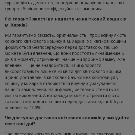
кур'єри діють делікатно, передаючи подарунок «наосліп» і
суворо зберігаючи конфіденційність замовника.
Які гарантії якості ви надаєте на квітковий кошик в
м. Харків?
Ми гарантуємо свіжість, оригінальність і професійну якість
кожного квіткового кошику в м. Харків. Усі квіткові кошики
формуються безпосередньо перед доставкою, так що
можете бути впевнені, що вони простоять якнайменше 5
днів з моменту отримання. Інакше ми зробимо заміну. Але
впевнені — це не знадобиться. Наші флористи
використовують лише свіжі квіти для квіткового кошика,
щойно доставлені з квіткових баз. Кожна композиція у
кошику у м. Харків створюється вручну з урахуванням
вашого замовлення. Наші фахівці ретельно стежать за
якістю виконання. А ви завжди можете отримати фото
готового квіткового кошика перед доставкою, щоб бути
впевнені на 100%.
Чи доступна доставка квіткових кошиків у вихідні та
святкові дні?
Так, доставка квіткових кошиків у вихідні та святкові дні