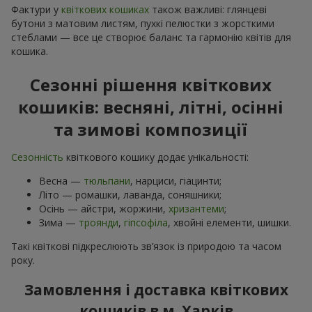
Фактури у
квіткових кошиках
також важливі: глянцеві
бутони з матовим листям, пухкі пелюстки з жорсткими
стеблами — все це створює баланс та гармонію квітів для
кошика.
Сезонні рішення квіткових
кошиків: весняні, літні, осінні
та зимові композиції
Сезонність
квіткового кошику додає унікальності:
Весна —
тюльпани
, нарциси, гіацинти;
Літо — ромашки, лаванда, соняшники;
Осінь — айстри, жоржини,
хризантеми
;
Зима —
троянди
,
гіпсофіла
, хвойні елементи, шишки.
Такі квіткові підкреслюють зв’язок із природою та часом
року.
Замовлення і доставка квіткових
кошиків в м. Харків