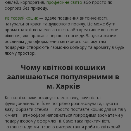
ювілей, корпоратив,
професійне свято
або просто як
сюрприз без приводу.
Квітковий кошик
— вдале поєднання витонченості,
натуральної краси та душевного посилу. Це може бути
ароматна квіткова елегантність або креативне квіткове
рішення, яке вражає з першого погляду. Завдяки живим
рослинам для оформлення квіткового кошику такі
подарунки створюють гармонію кольору та аромату в будь-
якому просторі.
Чому квіткові кошики
залишаються популярними в
м. Харків
Квіткові кошики поєднують естетику, зручність і
функціональність. Їх не потрібно розпаковувати, шукати
вазу, обрізати стебла — просто поставте кошик для квітів у
кімнаті, і атмосфера наповниться природніми ароматами у
подарунковому оформленні. Саме така практичність і
готовність до миттєвого використання робить квітковий