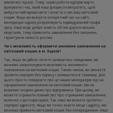
виключно під вас. Тому, окрім роботи кур’єрів варто
врахувати і час, який наші флористи витратять, щоб
вибрати найгарніші квіти і скласти з них ваш квітковий
кошик. Якщо ви вказуєте конкретний час на сайті,
менеджери одразу розраховують індивідуальний графік
зрізу. Наші водії добре знають об'їзні дороги міських
кварталів, тому привозять замовлення без запізнень,
гарантуючи свіжість рослин.
Чи є можливість оформити анонімне замовлення на
квітковий кошик в м. Харків?
Так, якщо ви дійсно хочете залишитись невідомим, ми
можемо запропонувати можливість анонімного
замовлення на квітковий кошик. Таким чином, ви зможете
зробити сюрприз без підпису і залишитися в таємниці. Для
цього просто повідомте про це наших менеджерів під час
оформлення замовлення на квітковий кошик. Ми не
вкажемо жодних даних про відправника. При цьому, ви
можете отримати повний звіт про отримання замовлення,
включно з фотофіксацією. Так само ви можете зробити і
сюрприз адресату. Якщо ви точно знаєте місце і адресу, ми
можемо привезти квітковий кошик без попередження. Наші