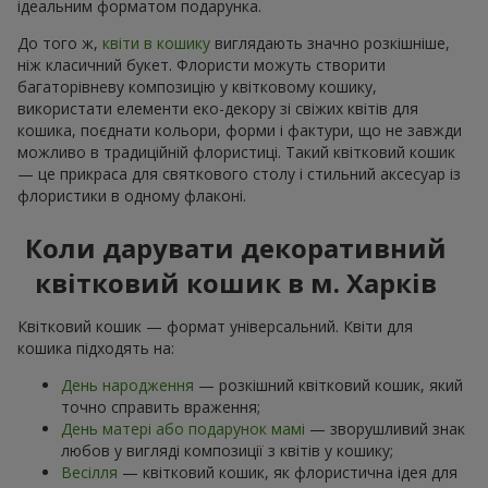
ідеальним форматом подарунка.
До того ж,
квіти в кошику
виглядають значно розкішніше,
ніж класичний букет. Флористи можуть створити
багаторівневу композицію у квітковому кошику,
використати елементи еко-декору зі свіжих квітів для
кошика, поєднати кольори, форми і фактури, що не завжди
можливо в традиційній флористиці. Такий квітковий кошик
— це прикраса для святкового столу і стильний аксесуар із
флористики в одному флаконі.
Коли дарувати декоративний
квітковий кошик в м. Харків
Квітковий кошик — формат універсальний. Квіти для
кошика підходять на:
День народження
— розкішний квітковий кошик, який
точно справить враження;
День матері або подарунок мамі
— зворушливий знак
любов у вигляді композиції з квітів у кошику;
Весілля
— квітковий кошик, як флористична ідея для