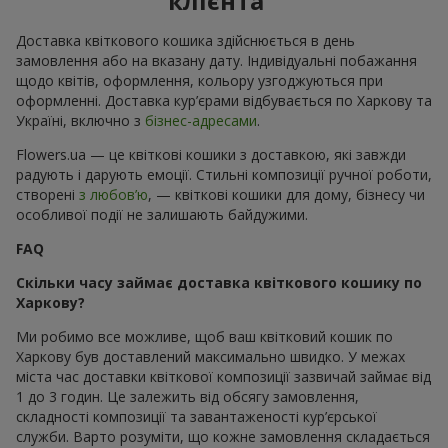
клієнта
Доставка квіткового кошика здійснюється в день
замовлення або на вказану дату. Індивідуальні побажання
щодо квітів, оформлення, кольору узгоджуються при
оформленні. Доставка кур’єрами відбувається по Харкову та
Україні, включно з
бізнес-адресами
.
Flowers.ua — це квіткові кошики з доставкою, які завжди
радують і дарують емоції. Стильні композиції ручної роботи,
створені
з любов’ю
, — квіткові кошики для дому, бізнесу чи
особливої події не залишають байдужими.
FAQ
Скільки часу займає доставка квіткового кошику по
Харкову?
Ми робимо все можливе, щоб ваш квітковий кошик по
Харкову був доставлений максимально швидко. У межах
міста час доставки квіткової композиції зазвичай займає від
1 до 3 годин. Це залежить від обсягу замовлення,
складності композиції та завантаженості кур’єрської
служби. Варто розуміти, що кожне замовлення складається