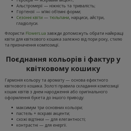
Альстромерії — ніжність та тривалість;
Гортензії — м’які об’ємні форми;
Сезонні квіти
—
тюльпани
, нарциси, айстри,
гладіолуси.
Флористи
Flowers.ua
завжди допоможуть обрати найкращі
квіти для квіткового кошика залежно від пори року, стилю
та призначення композиції.
Поєднання кольорів і фактур у
квітковому кошику
Гармонія кольору та аромату — основа ефектного
квіткового кошика. Золоті правила складання композиції
кошик квітів з днем ​​народження або оригінального
оформлення букета до іншого приводу:
максимум три основних кольори;
пастель + яскраві акценти;
схожі відтінки — для елегантності;
контрастні — для енергії.