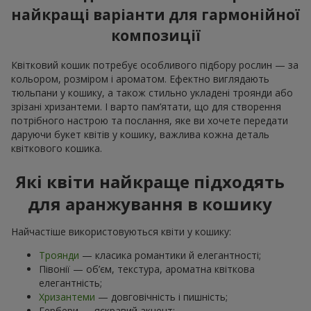
найкращі варіанти для гармонійної
композиції
Квітковий кошик потребує особливого підбору рослин — за
кольором, розміром і ароматом. Ефектно виглядають
тюльпани у кошику, а також стильно укладені троянди або
зрізані хризантеми. І варто пам’ятати, що для створення
потрібного настрою та послання, яке ви хочете передати
даруючи букет квітів у кошику, важлива кожна деталь
квіткового кошика.
Які квіти найкраще підходять
для аранжування в кошику
Найчастіше використовуються квіти у кошику:
Троянди
— класика романтики й елегантності;
Півонії — об’єм, текстура, ароматна квіткова
елегантність;
Хризантеми
— довговічність і пишність;
Гербери — яскравий акцент;