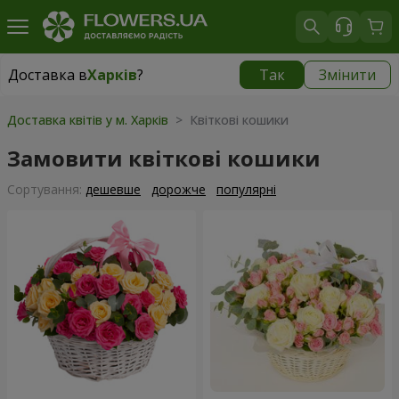
Доставка в
Харків
?
Так
Змінити
Доставка в
Харків
|
безкоштовно
Доставка квітів у м. Харків
> Квіткові кошики
Замовити квіткові кошики
Сортування:
дешевше
дорожче
популярні