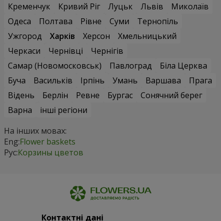
Кременчук
Кривий Ріг
Луцьк
Львів
Миколаїв
Одеса
Полтава
Рівне
Суми
Тернопіль
Ужгород
Харків
Херсон
Хмельницький
Черкаси
Чернівці
Чернігів
Самар (Новомосковськ)
Павлоград
Біла Церква
Буча
Васильків
Ірпінь
Умань
Варшава
Прага
Відень
Берлін
Ревне
Бургас
Сонячний берег
Варна
інші регіони
На інших мовах:
Eng:
Flower baskets
Рус:
Корзины цветов
Контактні дані