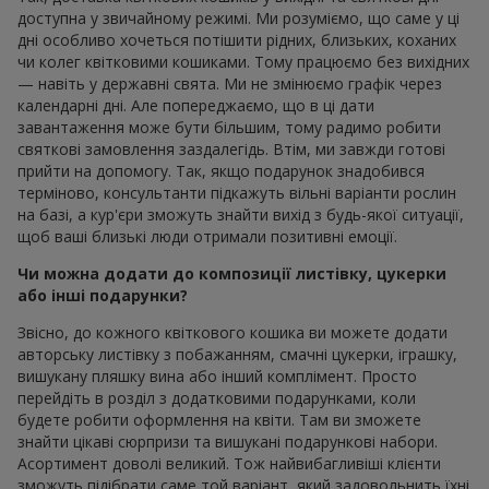
доступна у звичайному режимі. Ми розуміємо, що саме у ці
дні особливо хочеться потішити рідних, близьких, коханих
чи колег квітковими кошиками. Тому працюємо без вихідних
— навіть у державні свята. Ми не змінюємо графік через
календарні дні. Але попереджаємо, що в ці дати
завантаження може бути більшим, тому радимо робити
святкові замовлення заздалегідь. Втім, ми завжди готові
прийти на допомогу. Так, якщо подарунок знадобився
терміново, консультанти підкажуть вільні варіанти рослин
на базі, а кур'єри зможуть знайти вихід з будь-якої ситуації,
щоб ваші близькі люди отримали позитивні емоції.
Чи можна додати до композиції листівку, цукерки
або інші подарунки?
Звісно, до кожного квіткового кошика ви можете додати
авторську листівку з побажанням, смачні цукерки, іграшку,
вишукану пляшку вина або інший комплімент. Просто
перейдіть в розділ з додатковими подарунками, коли
будете робити оформлення на квіти. Там ви зможете
знайти цікаві сюрпризи та вишукані подарункові набори.
Асортимент доволі великий. Тож найвибагливіші клієнти
зможуть підібрати саме той варіант, який задовольнить їхні