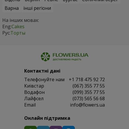
Варна
інші регіони
На інших мовах:
Eng:
Cakes
Рус:
Торты
Контактні дані
Телефонуйте нам
+1 718 475 92 72
Київстар
(067) 355 77 55
Водафон
(099) 355 77 55
Лайфсел
(073) 565 56 68
Email
info@flowers.ua
Онлайн підтримка