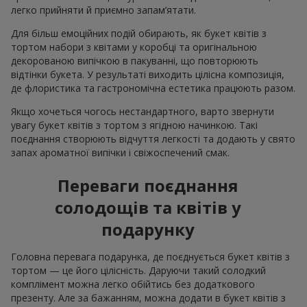
легко прийняти й приємно запам’ятати.
Для більш емоційних подій обирають, як букет квітів з
тортом набори з квітами у коробці та оригінальною
декорованою випічкою в пакуванні, що повторюють
відтінки букета. У результаті виходить цілісна композиція,
де флористика та гастрономічна естетика працюють разом.
Якщо хочеться чогось нестандартного, варто звернути
увагу букет квітів з тортом з ягідною начинкою. Такі
поєднання створюють відчуття легкості та додають у свято
запах ароматної випічки і свіжоспечений смак.
Переваги поєднання
солодощів та квітів у
подарунку
Головна перевага подарунка, де поєднується букет квітів з
тортом — це його цілісність. Даруючи такий солодкий
комплімент можна легко обійтись без додаткового
презенту. Але за бажанням, можна додати в букет квітів з