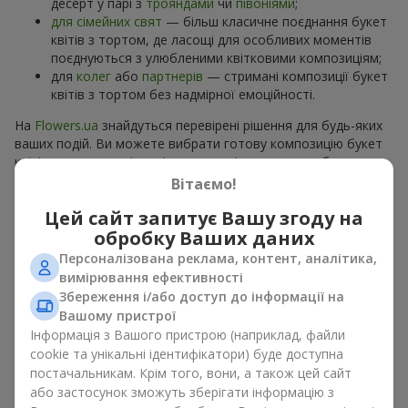
десерт у парі з
трояндами
чи
півоніями
;
для сімейних свят
— більш класичне поєднання букет
квітів з тортом, де ласощі для особливих моментів
поєднуються з улюбленими квітковими композиціям;
для
колег
або
партнерів
— стримані композиції букет
квітів з тортом без надмірної емоційності.
На
Flowers.ua
знайдуться перевірені рішення для будь-яких
ваших подій. Ви можете вибрати готову композицію букет
квітів з тортом з відповідного розділу каталогу або
замовити окремо солодкий дарунок і вподобані квіти.
Вітаємо!
Більше варіантів серед
акційних пропозицій
та хітів.
Цей сайт запитує Вашу згоду на
обробку Ваших даних
Торти з живими квітами —
Персоналізована реклама, контент, аналітика,
краса та смак в одному
вимірювання ефективності
подарунку
Збереження і/або доступ до інформації на
Вашому пристрої
Інформація з Вашого пристрою (наприклад, файли
Торти з живими квітами – це сучасне поєднання
cookie та унікальні ідентифікатори) буде доступна
флористики та гастрономічної естетики. Ексклюзивний
постачальникам. Крім того, вони, а також цей сайт
десерт в поєднанні з
вишуканим букетом
виглядає ефектно,
стильно й підкреслює особливість події, як
день
або застосунок зможуть зберігати інформацію з