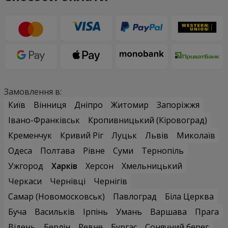
Замовлення в:
Київ
Вінниця
Дніпро
Житомир
Запоріжжя
Івано-Франківськ
Кропивницький (Кіровоград)
Кременчук
Кривий Ріг
Луцьк
Львів
Миколаїв
Одеса
Полтава
Рівне
Суми
Тернопіль
Ужгород
Харків
Херсон
Хмельницький
Черкаси
Чернівці
Чернігів
Самар (Новомосковськ)
Павлоград
Біла Церква
Буча
Васильків
Ірпінь
Умань
Варшава
Прага
Відень
Берлін
Ревне
Бургас
Сонячний берег