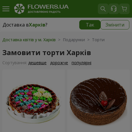
Доставка в
Харків
?
Так
Змінити
Доставка в
Харків
|
безкоштовно
Доставка квітів у м. Харків
> Подарунки > Торти
Замовити торти Харків
Сортування:
дешевше
дорожче
популярні