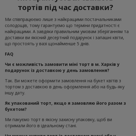
тортів під час доставки?
Ми співпрацюємо лише з найкращими постачальниками
солодощів, тому гарантуємо що терміни придатності є
найкращими. А завдяки правильним умовам зберіганням та
доставки ви якісний десертний подарунок і запашні квіти,
що простоять у вазі щонайменше 5 днів.
FAQ
Чи є можливість замовити міні торт в м. Харків у
подарунок із доставкою у день замовлення?
Так. Ви можете оформити замовлення на букет квітів з
тортом з доставкою в день оформлення або на будь-яку
іншу дату.
Як упакований торт, якщо я замовляю його разом з
букетом?
Ми пакуємо торт в якісну захисну упаковку, щоб ви
отримали його в ідеальному стані.
Чи можна купити торт із доставкою вночі або у