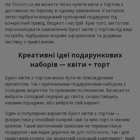
На
Flowers.ua
ви можете легко купити квіти з тортом з
доставкою по Харкову в одному замовленні. У каталозі
легко підібрати вишуканий кулінарний подарунок під
конкретний привід, бюджет і настрій. Крім того, ми готові
персоналізувати замовлення букет квітів з тортом під ваші
потреби, підібравши яскраве оформлення та додавши
листівку з привітанням.
Креативні ідеї подарункових
наборів — квіти + торт
Букет квітів з тортом може бути як повсякденним
презентом, так і оригінальним подарунковим набором з
солодким акцентом та приємним післясмаком. Ви можете
вибрати солодкий сюрприз до свята, скориставшись
нашими порадами, або вибрати свій варіант.
Один із популярних варіантів букет квітів з тортом —
флористика у спокійній колірній гамі та міні-торт із ніжним
кремом. Такий витончений смаколик не перевантажує
подарунок і виглядає доречно як
для побачення
, так і для
привітання колеги. Це акуратний солодкий комплімент, який