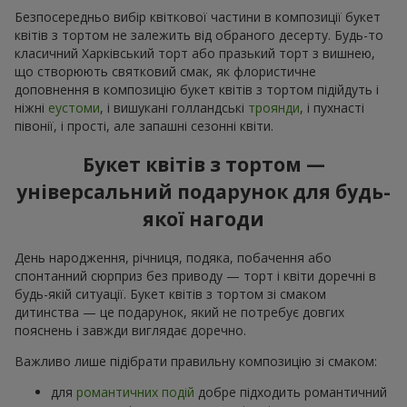
Безпосередньо вибір квіткової частини в композиції букет
квітів з тортом не залежить від обраного десерту. Будь-то
класичний Харківський торт або празький торт з вишнею,
що створюють святковий смак, як флористичне
доповнення в композицію букет квітів з тортом підійдуть і
ніжні
еустоми
, і вишукані голландські
троянди
, і пухнасті
півонії, і прості, але запашні сезонні квіти.
Букет квітів з тортом —
універсальний подарунок для будь-
якої нагоди
День народження, річниця, подяка, побачення або
спонтанний сюрприз без приводу — торт і квіти доречні в
будь-якій ситуації. Букет квітів з тортом зі смаком
дитинства — це подарунок, який не потребує довгих
пояснень і завжди виглядає доречно.
Важливо лише підібрати правильну композицію зі смаком:
для
романтичних подій
добре підходить романтичний