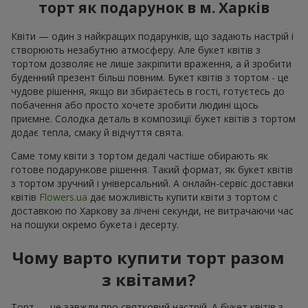
торт як подарунок в м. Харків
Квіти — один з найкращих подарунків, що задають настрій і
створюють незабутню атмосферу. Але букет квітів з
тортом дозволяє не лише закріпити враження, а й зробити
буденний презент більш повним. Букет квітів з тортом - це
чудове рішення, якщо ви збираєтесь в гості, готуєтесь до
побачення або просто хочете зробити людині щось
приємне. Солодка деталь в композиції букет квітів з тортом
додає тепла, смаку й відчуття свята.
Саме тому квіти з тортом дедалі частіше обирають як
готове подарункове рішення. Такий формат, як букет квітів
з тортом зручний і універсальний. А онлайн-сервіс доставки
квітів
Flowers.ua
дає можливість купити квіти з тортом с
доставкою по Харкову за лічені секунди, не витрачаючи час
на пошуки окремо букета і десерту.
Чому варто купити торт разом
з квітами?
Торт — це завжди про святковий настрій. А букет квітів з