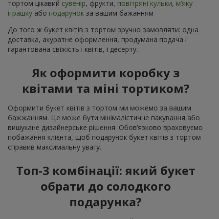
тортом цікавий
сувенір
, фрукти,
повітряні кульки
,
м’яку
іграшку
або
подарунок
за вашим бажанням
До того ж букет квітів з тортом зручно замовляти: одна
доставка, акуратне оформлення, продумана подача і
гарантована свіжість і квітів, і десерту.
Як оформити коробку з
квітами та міні тортиком?
Оформити букет квітів з тортом ми можемо за вашим
бажжанням. Це може бути мінімалістичне пакування або
вишукане дизайнерське рішення. Обов’язково враховуємо
побажання клієнта, щоб подарунок букет квітів з тортом
справив максимальну увагу.
Топ-3 комбінації: який букет
обрати до солодкого
подарунка?