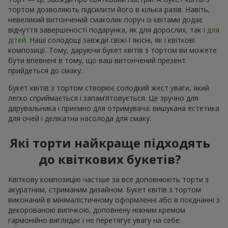
тортом дозволяють підсилити його в кілька разів. Навіть,
невеликий витончений смаколик поруч із квітами додає
відчуття завершеності подарунка, як для дорослих, так і
для
дітей
. Наші солодощі завжди свіжі і якісні, як і квіткові
композиції. Тому, даруючи букет квітів з тортом ви можете
бути впевнені в тому, що ваш витончений презент
прийдеться до смаку.
Букет квітів з тортом створює солодкий жест уваги, який
легко сприймається і запам’ятовується. Це зручно для
дарувальника і приємно для отримувача: вишукана естетика
для очей і делікатна насолода для смаку.
Які торти найкраще підходять
до квіткових букетів?
Квіткову композицію частіше за все доповнюють торти з
акуратним, стриманим дизайном. Букет квітів з тортом
виконаний в мінімалістичному оформленні або в поєднанні з
декорованою випічкою, доповнену ніжним кремом
гармонійно виглядає і не перетягує увагу на себе.