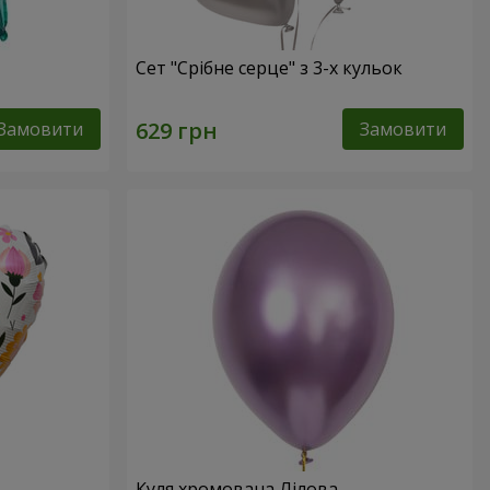
Сет "Срібне серце" з 3-х кульок
Замовити
Замовити
Куля хромована Лілова