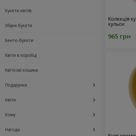
Букети квітів
Колекція ку
кульок
Збірні букети
Бенто-букети
Квіти в коробці
Квіткові кошики
Подарунки
Квіти
Кому
Нагода
Куля хромо