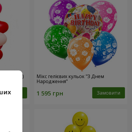
мі сердець)
Мікс гелієвих кульок "З Днем
Народження"
аших
Замовити
Замовити