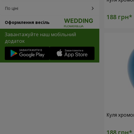
По ціні
Оформлення весіль
Завантажуйте наш мобільний
додаток
Куля хромо