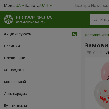
Мова:
UA
Валюта:
UAH
Все про Flowers.u
Акційні букети
Доставка квіті
Замовит
Новинки
Сортування:
д
Оптові ціни
ХІТ продажів
Квіти коханій
День народження
Букети тижня