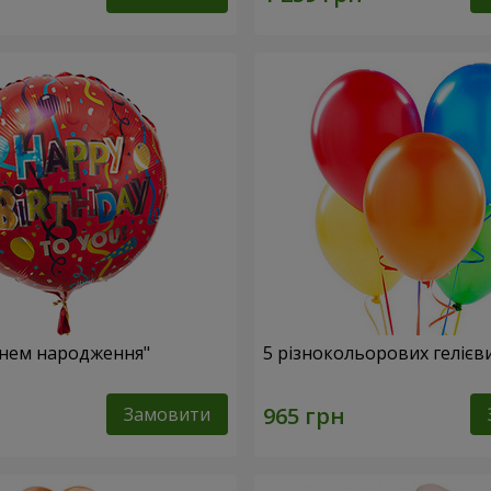
Днем народження"
5 різнокольорових гелієв
Замовити