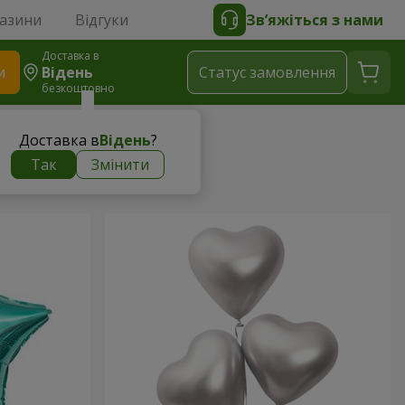
газини
Відгуки
Зв’яжіться з нами
Доставка в
и
Відень
Статус замовлення
безкоштовно
Доставка в
Відень
?
Так
Змінити