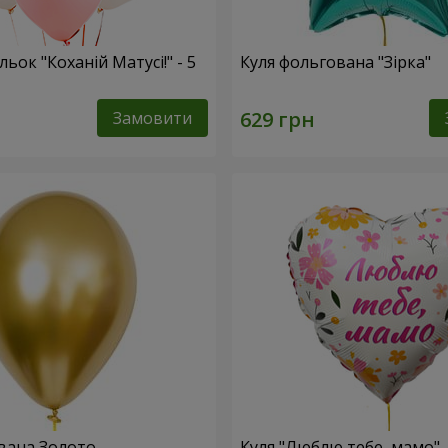
льок "Коханій Матусі!" - 5
Куля фольгована "Зірка"
Замовити
вана Золото
Куля "Люблю тебе, мамо"