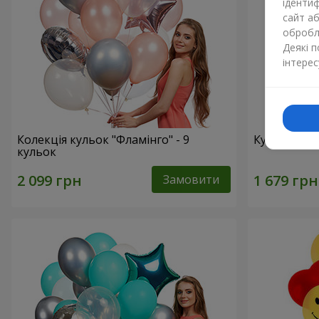
ідентиф
сайт а
обробля
Деякі 
інтерес
Колекція кульок "Фламінго" - 9
Кульки "Ци
кульок
Замовити