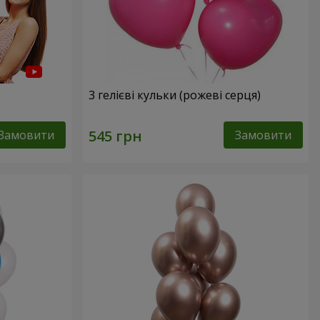
3 гелієві кульки (рожеві серця)
Замовити
Замовити