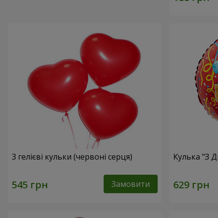
3 гелієві кульки (червоні серця)
Кулька "З 
Замовити