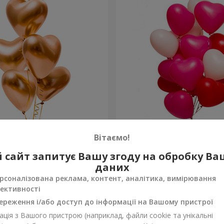
 “Golden hearts”
15 гелієвих кульок (у фор
Вітаємо!
 сайт запитує Вашу згоду на обробку В
Замовити
даних
рсоналізована реклама, контент, аналітика, вимірювання
ективності
ереження і/або доступ до інформації на Вашому пристрої
ція з Вашого пристрою (наприклад, файли cookie та унікальні