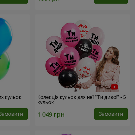
их кульок
Колекція кульок для неї "Ти диво!" - 5
кульок
Замовити
Замовити