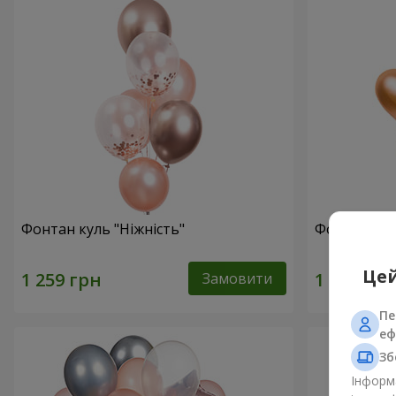
Фонтан куль "Ніжність"
Фонтан куль
Цей
Замовити
Пе
еф
Зб
Інформа