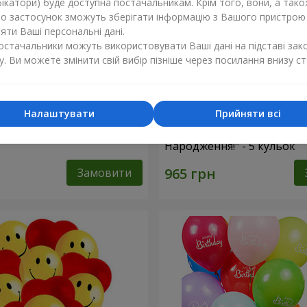
ікатори) буде доступна постачальникам. Крім того, вони, а тако
бо застосунок зможуть зберігати інформацію з Вашого пристрою
ти Ваші персональні дані.
постачальники можуть використовувати Ваші дані на підставі зак
у. Ви можете змінити свій вибір пізніше через посилання внизу ст
Налаштувати
Прийняти всі
фри"
Колекція кульок "З Днем
Народження!" - 5 кульок
Замовити