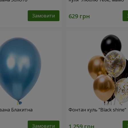
Замовити
вана Блакитна
Фонтан куль "Black shine"
Замовити