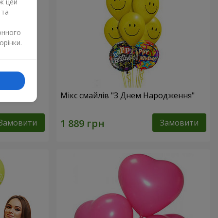
ж цей
 та
онного
орінки.
Мікс смайлів "З Днем Народження"
Замовити
Замовити