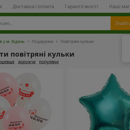
a
Доставка і оплата
Гарантії якості
Наші ма
Знайт
в у м. Відень
> Подарунки > Повітряні кульки
и повітряні кульки
ешевше
дорожче
популярні