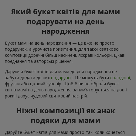
Який букет квітів для мами
подарувати на день
народження
Букет мамі на день народження — це вже не просто
подарунок, а урочисте привітання. Для такої святкової
композиції доречні більш насичені, яскраві кольори, цікаві
поєднання та авторські рішення.
Даруючи букет квітів для мами до дня народження не
забути додати до них
подарунок
. Це можуть бути
солодощі
,
фрукти або цікавий сувенір. Щоб б ви не обрали букет
квітів мамі на день народження, запам’ятовується на довгі
роки і дарує чудовий святковий настрій.
Ніжні композиції як знак
подяки для мами
Даруйте букет квітів для мами просто так: коли хочеться