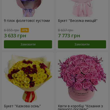
9 гілок фіолетової еустоми
Букет "Веселка емоцій"
6 055 грн
8 637 грн
Замовити
Замовити
Букет "Казкова осінь"
Квіти в коробці "Кохання з
першого погляду"