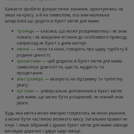
Бажаєте зробити флористичне зізнання, орієнтуючись не
лише на красу, а й на символізм, ось вам маленька
шпаргалка що додати в букет квітів для мами:
троянди
— класика, що може розцінюватись і як знак
поваги, і як вишукане вітання до особливого приводу,
наприклад як букет з днем матері;
півонії
— теплі та ніжні, говорять про щиру турботу й
родинні цінності;
хризантеми
— цей доданок в букет квітів для мами
символізує довголіття, щастя, мудрість та
процвітання;
альстромерії
— вказують на підтримку та трепетну
увагу;
еустоми
— універсальне доповнення в букет квітів
для мами, що може бути розцінений, як ніжний знак
уваги.
Будь-яка квітка може використовуватись як моно рішення,
а може бути частиною великого міксу. Загальних правил не
існує. І лише зібраний з душею букет квітів для мами завжди
виглядає доречно і дарує щирі емоції.