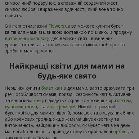
символічний подарунок, а справжній сердечний жест,
символ любові і вираження вдячності, який вона точно
оцінить.
В інтернет-магазині
Flowers.ua
ви можете купити букет
квітів для мами зі швидкою доставкою по Відню. В продажу
витончені композиції
для великих свят і визначних
урочистостей, а також мінімалістичні мікси, щоб просто
зробити мамі приємно.
Найкращі квіти для мами на
будь-яке свято
Перш ніж купити
букет квітів
для мами, варто врахувати три
речі: особливості смаків, привід і сезонність квітів. Активній
та енергійній
жінці
підійдуть яскраві композиції з
хризантем
,
кущових троянд
та
альстромерій
. Ніжній і стриманій —
букет квітів для мами з півоній, ромашок та вишуканих білих
або кремових троянд. Якщо ж мама цінує екзотику та
витонченість, найкращим вибором, як букет квітів на день
матері або до іншого приводу стануть оригінальні
орхідеї
, а
також мікси за їх участю.