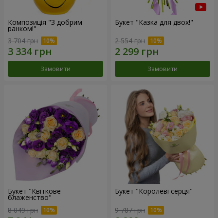
Композиція "З добрим
Букет "Казка для двох!"
ранком!"
3 704 грн
2 554 грн
Замовити
Замовити
Букет "Квіткове
Букет "Королеві серця"
блаженство"
8 049 грн
9 787 грн