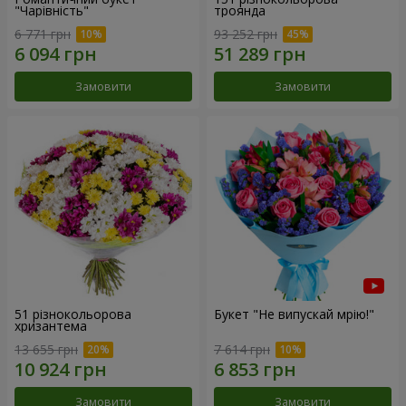
"Чарівність"
троянда
6 771 грн
93 252 грн
Замовити
Замовити
51 різнокольорова
Букет "Не випускай мрію!"
хризантема
13 655 грн
7 614 грн
Замовити
Замовити