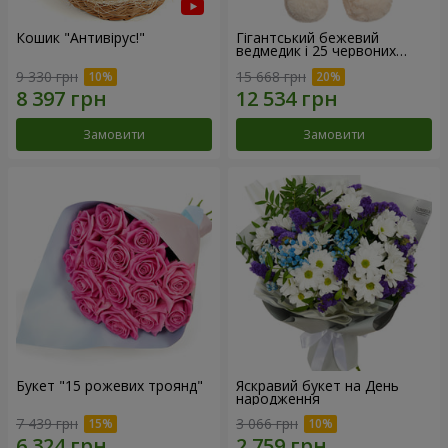
Кошик "Антивірус!"
Гігантський бежевий
ведмедик і 25 червоних
троянд
9 330 грн
15 668 грн
Замовити
Замовити
Букет "15 рожевих троянд"
Яскравий букет на День
народження
7 439 грн
3 066 грн