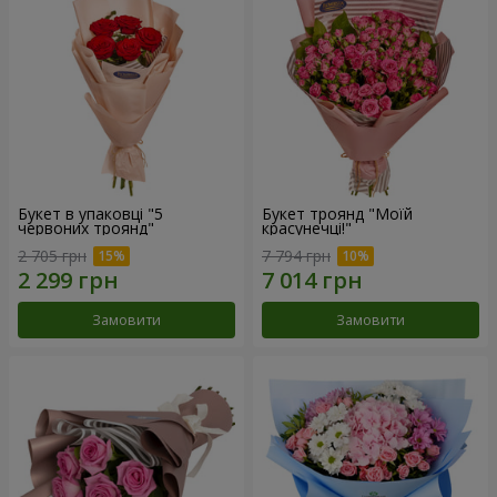
Букет в упаковці "5
Букет троянд "Моїй
червоних троянд"
красунечці!"
2 705 грн
7 794 грн
Замовити
Замовити