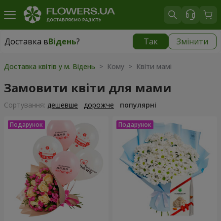
Доставка в
Відень
?
Так
Змінити
Доставка в
Відень
|
безкоштовно
Доставка квітів у м. Відень
> Кому > Квіти мамі
Замовити квіти для мами
Сортування:
дешевше
дорожче
популярні