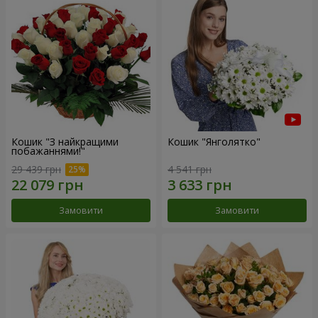
Кошик "З найкращими
Кошик "Янголятко"
побажаннями!"
29 439 грн
4 541 грн
Замовити
Замовити