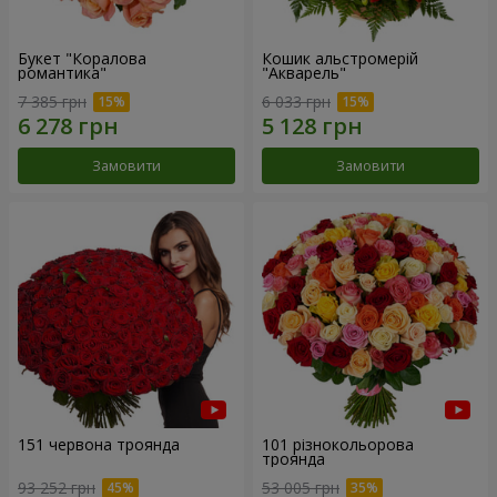
Букет "Коралова
Кошик альстромерій
романтика"
"Акварель"
7 385 грн
6 033 грн
Замовити
Замовити
151 червона троянда
101 різнокольорова
троянда
93 252 грн
53 005 грн