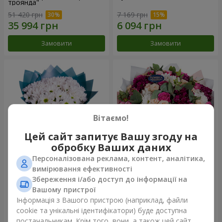
троянда"
51 420 грн
7 169 грн
Замовити
Замовити
Вітаємо!
Цей сайт запитує Вашу згоду на
обробку Ваших даних
Персоналізована реклама, контент, аналітика,
Букет "Яскраві сонечка!"
Букет "Все для тебе ...!"
вимірювання ефективності
Збереження і/або доступ до інформації на
2 730 грн
17 249 грн
Вашому пристрої
Інформація з Вашого пристрою (наприклад, файли
cookie та унікальні ідентифікатори) буде доступна
Замовити
Замовити
постачальникам. Крім того, вони, а також цей сайт