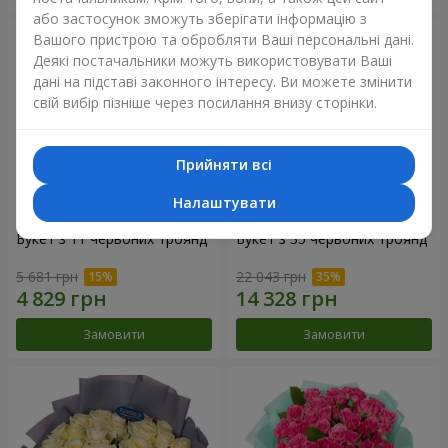
або застосунок зможуть зберігати інформацію з
Вашого пристрою та обробляти Ваші персональні дані.
Деякі постачальники можуть використовувати Ваші
дані на підставі законного інтересу. Ви можете змінити
свій вибір пізніше через посилання внизу сторінки.
Прийняти всі
Налаштувати
Букет з 11 червоних троянд
Букет з 35 червоних троянд
5 681 грн
22 043 грн
Замовити
Замовити