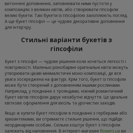
витончені доповнення, заповнювати ними пустоти у
композиціях з великих квітів, або створювати гіпсофіли
великі букети. Такі букети із гіпсофілою захоплюють погляд.
А ще букет гіпсофіл — це чудове декоративне доповнення
для інтер'єру.
Стильні варіанти букетів з
гіпсофіли
Букет з гіпсофіл — чудове рішення коли хочеться легкості і
повітряності. Маленькі різнобарвні оригінальні квіти можуть
утворювати цікаві мінімалістичні моно-композиції, де вся
увага зосереджена на фактурі. Крім того, букет із гіпсофіли
може бути створений з доповненням іншими рослинами.
Наприклад, у поєднанні з трояндами, ніжний романтичний
букет квітів гіпсофіли дарує незабутнє відчуття. Це ідеальне
квіткове оформлення для весіль та урочистих заходів.
Якщо ж купити букет гіпсофіли в поєднанні з герберами або
хризантемами, ви отримаєте стильне рішення, що підійде
неординарним особам.. Скільки коштує букет з гіпсофіли
залежить від наповнення. В інтернет-магазині
flowers.ua
ви