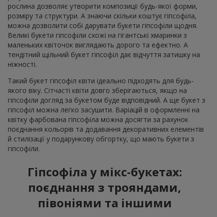
рослина дозволяє утворити композиції будь-якої форми,
розміру та структури. А знаючи скільки коштує гіпсофіла,
можна дозволити собі дарувати букети гіпсофіли щодня.
Великі букети гіпсофіли схожі на гігантські хмаринки з
маленьких квіточок виглядають дорого та ефектно. А
тендітний щільний букет гіпсофіл дає відчуття затишку на
ніжності.
Такий букет гіпсофіл квіти ідеально підходять для будь-
якого віку. Сітчасті квіти довго зберігаються, якщо на
гіпсофіли догляд за букетом буде відповідний. А ще букет з
гіпсофіл можна легко засушити. Варіацій в оформленні на
квітку фарбована гіпсофіла можна досягти за рахунок
поєднання кольорів та додавання декоративних елементів
й стилізації у подарункову обгортку, що мають букети з
гіпсофіли.
Гіпсофіла у мікс-букетах:
поєднання з трояндами,
півоніями та іншими