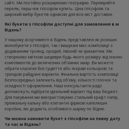
сайті. Ми постійно розширюємо географію. Перевіряйте
перелік, перш ніж гіпсофіли купить. Ціна гіпсофілів та
широкий вибір букетів однакові для всіх міст доставки.
Які букети з гіпсофіли доступні для замовлення в м
Відень?
У нашому асортименті в Відень представлені як розкішні
монобукети з гіпсофіл, так і вишукані мікс-композиції з
додаванням троянд, орхідей, півоній чи хризантем. Ми
створюємо квіткові шедеври будь-якого розміру: від ніжних
компліментів до величезних об'ємних хмар. Ви можете
обрати класичні білі суцвіття або яскраві кольорові та
трендові райдужні варіанти. Фінальна вартість композиції
безпосередньо залежить від об'єму, кількості гілочок та
складності оформлення. Наші консультанти радо
допоможуть підібрати ідеальний варіант під ваш бюджет.
Для пакування ми використовуємо стильний крафт-папір,
преміальну кальку або елегантні фірмові капелюшні
коробки, які додають особливого шарму по Відню.
Чи можна замовити букет з гіпсофіли на певну дату
та час м Відень?