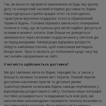
Так, ви можете оформити замовлення на будь-яку зручну
дату та конкретний часовий інтервал доставки по Відню.
Наша кур'єрська служба працює чітко та злагоджено,
гарантуючи вручення подарунка точно в обумовлений
термін в Відень. Головна перевага завчасного планування
полягає в тому, що актуальна ціна квітів надійно фіксується
за вами в момент оплати. Вам більше не доведеться
хвилюватися через можливе подорожчання у святкові дні
чи перед вихідними. Напередодні відправки флористи
зберуть найсвіжіші гілочки, щоб композиція виглядала
бездоганно. Просто вкажіть усі побажання щодо часу під
час онлайн-оформлення на сайті.
У які міста здійснюється доставка?
Ми доставляємо квіти по Відню, передмістю, а також у
більшість великих та малих міст України. Повний перелік
доступних населених пунктів та детальні умови
транспортування за межами Відень завжди опубліковані у
відповідному розділі нашого сайту. Оскільки наша географія
постійно розширюється та відкриваються нові філії, ми
наполегливо рекомендуємо перевіряти технічну можливість
доставки перед оплатою. Якщо вашого міста немає у