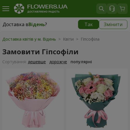
Доставка в
Відень
?
Так
Змінити
Доставка в
Відень
|
безкоштовно
Доставка квітів у м. Відень
> Квіти > Гіпсофіла
Замовити Гіпсофіли
Сортування:
дешевше
дорожче
популярні