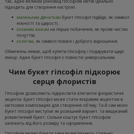
так, адже великий різновид гіпсофілів квітів ідеально
підходять для створення настрою:
маленьким дівчаткам
букет гіпсофіл підійде, як символ
ніжності та щирості;
коханим жінкам
на перше побачення, як прояв чистих
почуттів;
колегам
, як символ поваги і доброго відношення.
Обмежень немає, щоб купити гіпсофілу і подарувати щирі
емоції. Адже букет гіпсофіл є повністю універсальним.
Чим букет гіпсофіл підкорює
серця флористів
Гіпсофіли дозволяють підкреслити елегантні флористичні
акценти. Букет гіпсофіл може стати яскравим акцентом в
квіткових композиціях для створення об'єму. Та й сам моно
букет гіпсофіл виступає як розкішний варіант. та вишуканий
романтичний букет. Скільки коштує букет гіпсофіли
залежить від його розміру та оформлення.
Гіпсофіли великі букети завжди виглядають стильно,