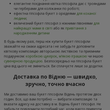
елегантне поєднання квітка гіпсофіла дає с трояндами
чи герберами для коліжанки по роботі;
ефектна гіпсофіла букет з орхідеями
для коханої
людини
;
величезний букет гіпсофіл з ніжними півоніями
для
найкращої мами в світі
або як
привітання з
народженням дитини
В будь-якому разі, перш ніж купити букет гіпсофіли
зважайте на смаки адресата і не забудьте доповнити
квіткову композицію авторською листівкою та приємним
подарунком:
коробкою цукерок
,
м’якою іграшкою
чи іншою
сувенірною продукцією
. Безпосередньо на гіпсофіла букет
ціна від цього не зміниться. Ви сплачуєте лише за додатки.
Доставка по Відню — швидко,
зручно, точно вчасно
Ми доставимо ваш букет гіпсофіли Відень протягом двох
годин. Все, що вам потрібно — вибрати композицію та
вказати адресу на доставку в м. Відень букет гіпсофіл. Не
забудьте повідомити потрібний час, коли варто привезти