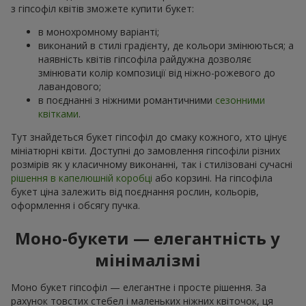
з гіпсофіл квітів зможете купити букет:
в монохромному варіанті;
виконаний в стилі градієнту, де кольори змінюються; а
наявність квітів гіпсофіла райдужна дозволяє
змінювати колір композиції від ніжно-рожевого до
лавандового;
в поєднанні з ніжними романтичними
сезонними
квітками
.
Тут знайдеться букет гіпсофіл до смаку кожного, хто цінує
мініатюрні квіти. Доступні до замовлення гіпсофіли різних
розмірів як у класичному виконанні, так і стилізовані сучасні
рішення в капелюшній коробці
або корзині. На гіпсофіла
букет ціна залежить від поєднання рослин, кольорів,
оформлення і обсягу пучка.
Моно-букети — елегантність у
мінімалізмі
Моно букет гіпсофіл — елегантне і просте рішення. За
рахунок товстих стебел і маленьких ніжних квіточок, ця