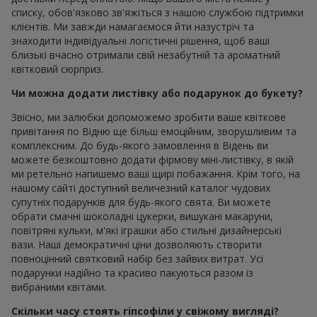
списку, обов'язково зв'яжіться з нашою службою підтримки
клієнтів. Ми завжди намагаємося йти назустріч та
знаходити індивідуальні логістичні рішення, щоб ваші
близькі вчасно отримали свій незабутній та ароматний
квітковий сюрприз.
Чи можна додати листівку або подарунок до букету?
Звісно, ми залюбки допоможемо зробити ваше квіткове
привітання по Відню ще більш емоційним, зворушливим та
комплексним. До будь-якого замовлення в Відень ви
можете безкоштовно додати фірмову міні-листівку, в якій
ми ретельно напишемо ваші щирі побажання. Крім того, на
нашому сайті доступний величезний каталог чудових
супутніх подарунків для будь-якого свята. Ви можете
обрати смачні шоколадні цукерки, вишукані макаруни,
повітряні кульки, м'які іграшки або стильні дизайнерські
вази. Наші демократичні ціни дозволяють створити
повноцінний святковий набір без зайвих витрат. Усі
подарунки надійно та красиво пакуються разом із
вибраними квітами.
Скільки часу стоять гіпсофіли у свіжому вигляді?