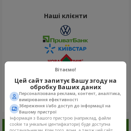
Наші клієнти
Вітаємо!
Цей сайт запитує Вашу згоду на
обробку Ваших даних
Персоналізована реклама, контент, аналітика,
вимірювання ефективності
Переглянути все
Збереження і/або доступ до інформації на
Вашому пристрої
Інформація з Вашого пристрою (наприклад, файли
cookie та унікальні ідентифікатори) буде доступна
Замовляйте в додатку
постачальникам. Крім того, вони, а також цей сайт