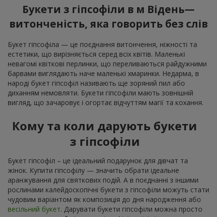
Букети з гіпсофіли в м Відень—
витонченість, яка говорить без слів
Букет гіпсофіла — це поєднання витончення, ніжності та
естетики, що вирізняється серед всіх квітів. Маленькі
невагомі квіткові перлинки, що переливаються райдужними
барвами виглядають наче маленькі хмаринки. Недарма, в
народі букет гіпсофіл називають ще зоряний пил або
диханням немовляти. Букети гіпсофіли мають зовнішній
вигляд, що зачаровує і огортає відчуттям магії та кохання.
Кому та коли дарують букети
з гіпсофіли
Букет гіпсофіл – це ідеальний подарунок для дівчат та
жінок. Купити гіпсофілу — значить обрати ідеальне
аранжування для святкових подій. А в поєднанні з іншими
рослинами калейдоскопічні букети з гіпсофіли можуть стати
чудовим варіантом як композиція до дня народження або
весільний букет
. Дарувати букети гіпсофіли можна просто