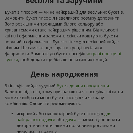
Весілля та заручини
Букет з гіпсофіл — чи не найкращий для весільних букетів.
Замовити букет гіпсофіл невеликого розміру доповнити
його розкішними трояндами білого кольору або
хризантемами стане найкращим рішенням. Від кількості
квітів і оформлення залежить скільки коштують букети
зоряний в оформленні. Букет з гіпсофіл весільний вийде
ніжним. Це саме те, що зараз в тренді весільної
флористики. Замовте до букет гіпсофіл
яскраві повітряні
кульки
, щоб додати ще більше позитивних емоцій.
День народження
З гіпсофіл вийде чудовий
букет до дня народження
.
Залежно від того, кому призначаються гіпсофіла квіти, ви
можете вибрати моно букет гіпсофіл чи яскраву
комбінацію. Флористи рекомендують:
яскравий або одноколірний букет гіпсофіл
для
найкращої подруги
або
друга
— можна доповнити
декоративні квіти іншими польовими рослинами
невеликого розміру;