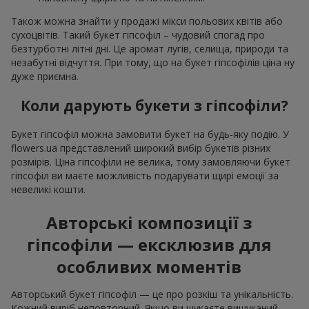
Також можна знайти у продажі мікси польових квітів або
сухоцвітів. Такий букет гіпсофіл – чудовий спогад про
безтурботні літні дні. Це аромат лугів, селища, природи та
незабутні відчуття. При тому, що на букет гіпсофілів ціна ну
дуже приємна.
Коли дарують букети з гіпсофіли?
Букет гіпсофіл можна замовити букет на будь-яку подію. У
flowers.ua представлений широкий вибір букетів різних
розмірів. Ціна гіпсофіли не велика, тому замовляючи букет
гіпсофіл ви маєте можливість подарувати щирі емоції за
невеликі кошти.
Авторські композиції з
гіпсофіли — ексклюзив для
особливих моментів
Авторський букет гіпсофіл — це про розкіш та унікальність.
Кожний виріб неповторний. Якщо ви шукаєте вишуканий