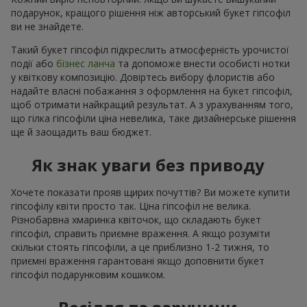
подарунок, кращого рішення ніж авторський букет гіпсофіл
ви не знайдете.
Такий букет гіпсофіл підкреслить атмосферність урочистої
події або
бізнес ланча
та допоможе внести особисті нотки
у квіткову композицію. Довіртесь вибору флористів або
надайте власні побажання з оформлення на букет гіпсофіл,
щоб отримати найкращий результат. А з урахуванням того,
що гілка гіпсофіли ціна невелика, таке дизайнерське рішення
ще й заощадить ваш бюджет.
Як знак уваги без приводу
Хочете показати прояв щирих почуттів? Ви можете купити
гіпсофілу квіти просто так. Ціна гіпсофіл не велика.
Різнобарвна хмаринка квіточок, що складають букет
гіпсофіл, справить приємне враження. А якщо розуміти
скільки стоять гіпсофіли, а це приблизно 1-2 тижня, то
приємні враження гарантовані якщо доповнити букет
гіпсофіл подарунковим кошиком.