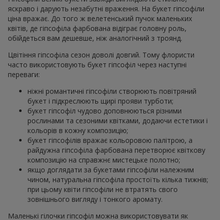
яскраво і дарують незабутні враження. На букет гіпсофіли
ціна вражає. До того ж велетенський пучок маленьких
квітів, де гіпсофіла фарбована відіграє головну роль,
обійдеться вам дешевше, ніж аналогічний з троянд.
Цвітіння гіпсофіла сезон доволі довгий. Тому флористи
часто використовують букет гіпсофіл через наступні
переваги:
ніжні романтичні гіпсофіли створюють повітряний
букет і підкреслюють щирі прояви турботи;
букет гіпсофіл чудово доповнюються різними
рослинами та сезоними квітками, додаючи естетики і
кольорів в кожну композицію;
букет гіпсофілів вражає кольоровою палітрою, а
райдужна гіпсофіла фарбована перетворює квіткову
композицію на справжнє мистецьке полотно;
якщо доглядати за букетами гіпсофіли належним
чином, натуральна гіпсофіла простоїть кілька тижнів;
при цьому квіти гіпсофіли не втратять свого
зовнішнього вигляду і тонкого аромату.
Маленькі гілочки гіпсофіл можна використовувати як