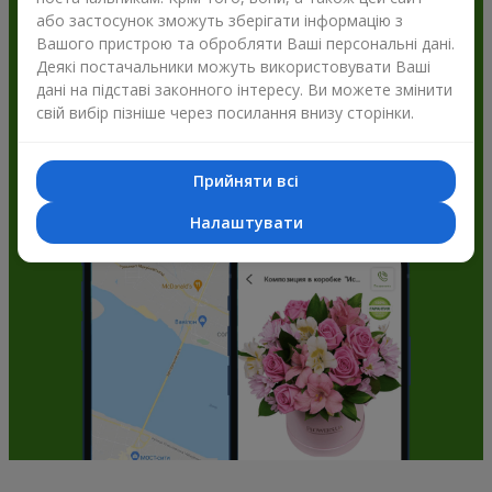
або застосунок зможуть зберігати інформацію з
Flowers.ua і отримуйте бонуси
Вашого пристрою та обробляти Ваші персональні дані.
Деякі постачальники можуть використовувати Ваші
дані на підставі законного інтересу. Ви можете змінити
свій вибір пізніше через посилання внизу сторінки.
Прийняти всі
Налаштувати