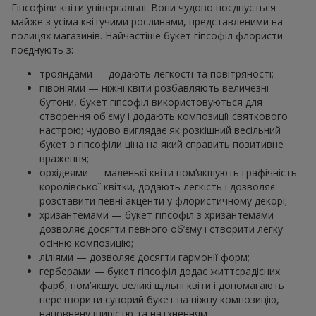
Гіпсофіли квіти універсальні. Вони чудово поєднується
майже з усіма квітучими рослинами, представленими на
полицях магазинів. Найчастіше букет гіпсофіл флористи
поєднують з:
трояндами — додають легкості та повітряності;
півоніями — ніжні квіти розбавляють величезні
бутони, букет гіпсофіл використовуються для
створення об'єму і додають композиції святкового
настрою; чудово виглядає як розкішний весільний
букет з гіпсофіли ціна на який справить позитивне
враження;
орхідеями — маленькі квіти пом’якшують графічність
королівської квітки, додають легкість і дозволяє
розставити певні акценти у флористичному декорі;
хризантемами — букет гіпсофіл з хризантемами
дозволяє досягти певного об’єму і створити легку
осінню композицію;
ліліями — дозволяє досягти гармонії форм;
герберами — букет гіпсофіл додає життєрадісних
фарб, пом’якшує великі щільні квіти і допомагають
перетворити суворий букет на ніжну композицію,
наповнену щирістю та натхненням.