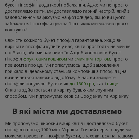
букет гіпсофіл і додаткові побажання. Адже ми не просто
доставляємо квіти, ми доставляємо гарний настрій, який з
задоволенням зафіксуємо на фото/відео, якщо ви цього
забажаєте. І гіпсофіли ціна за 1 шт. яких мінімальна цього
коштують!
Свіжість кожного букет гіпсофіл гарантована. Якщо ви
вирішите гіпсофіли купити у нас, квіти простоять не менше
ніж 5 днів, або ми замінимо їх. А щоб доповнити букет
гіпсофіл
фруктовим кошиком
чи
смачним тортом
, просто
повідомте про це. Ми попіклуємось, щоб замовлення
приїхало в ідеальному стані. За композиції з гіпсофіл ціна
визначається залежно від об’єму. У нас ви знайдете
гіпсофіли популярні букети як
до 1500 грн
, так і
вище
.
Оплата здійснюється на картку будь-яким зручним
способом. Ми підтримуємо сервіси GooglePay та ApplePay.
В які міста ми доставляємо
Ми пропонуємо широкий вибір квітів і доставляємо букет
гіпсофіл в понад 1000 міст України. Точний перелік, куди ми
можемо привезти гіпсофіла букети, знаходиться на нашому