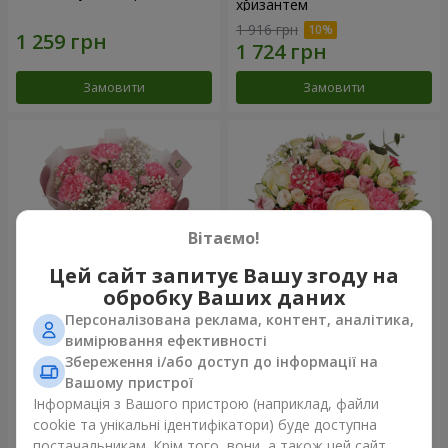
хризантем
1 916 грн
Замовити
Замовити
Вітаємо!
Цей сайт запитує Вашу згоду на
обробку Ваших даних
Персоналізована реклама, контент, аналітика,
Букет "Королева
Квіти в коробці "Помпадур"
вимірювання ефективності
Карибського моря"
Збереження і/або доступ до інформації на
3 535 грн
6 180 грн
Вашому пристрої
Інформація з Вашого пристрою (наприклад, файли
cookie та унікальні ідентифікатори) буде доступна
Замовити
Замовити
постачальникам. Крім того, вони, а також цей сайт