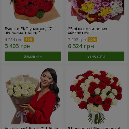
Букет в ЕКО упаковці "7
25 різнокольорових
червоних троянд"
хризантем!
4 254 грн
7 905 грн
Замовити
Замовити
Авторський букет "11 білих
51 червона і біла троянда!