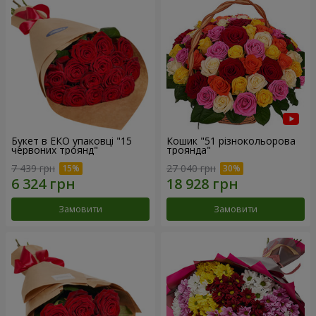
Букет в ЕКО упаковці "15
Кошик "51 різнокольорова
червоних троянд"
троянда"
7 439 грн
27 040 грн
Замовити
Замовити