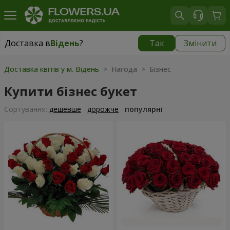
Доставка в
Відень
?
Так
Змінити
Доставка в
Відень
|
безкоштовно
Доставка квітів у м. Відень
> Нагода > Бізнес
Купити бізнес букет
Сортування:
дешевше
дорожче
популярні