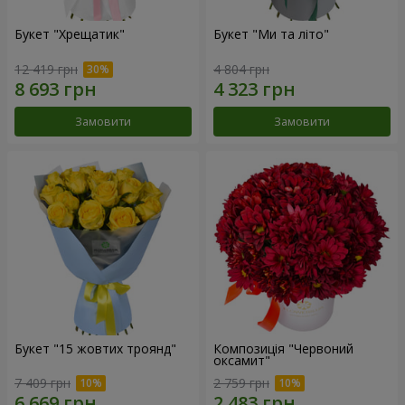
Букет "Хрещатик"
Букет "Ми та літо"
12 419 грн
4 804 грн
Замовити
Замовити
Букет "15 жовтих троянд"
Композиція "Червоний
оксамит"
7 409 грн
2 759 грн