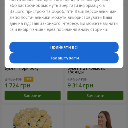
або застосунок зможуть зберігати інформацію з
Вашого пристрою та обробляти Ваші персональні дані.
Деякі постачальники можуть використовувати Ваші
дані на підставі законного інтересу. Ви можете змінити
свій вибір пізніше через посилання внизу сторінки.
Прийняти всі
Налаштувати
Букет "Пори року"
Букет з 21 кремової
троянди
2 155 грн
10 957 грн
Замовити
Замовити