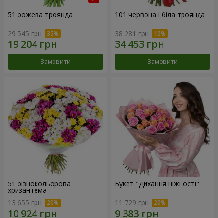
51 рожева троянда
101 червона і біла троянда
29 545 грн
38 281 грн
Замовити
Замовити
51 різнокольорова
Букет "Дихання ніжності"
хризантема
13 655 грн
11 729 грн