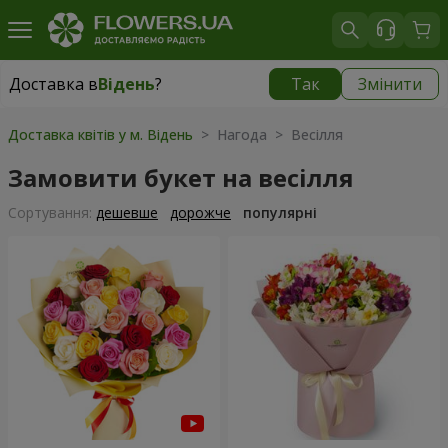
Доставка в
Відень
?
Так
Змінити
Доставка в
Відень
|
безкоштовно
Доставка квітів у м. Відень
> Нагода > Весілля
Замовити букет на весілля
Сортування:
дешевше
дорожче
популярні