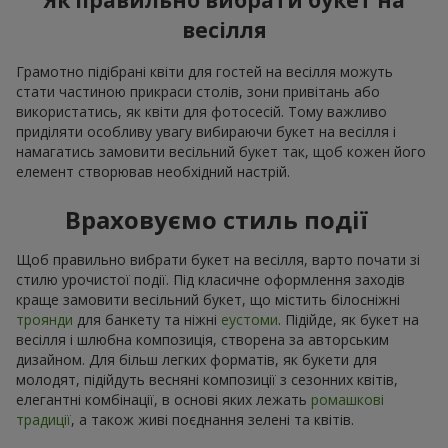
Як правильно вибрати букет на
весілля
Грамотно підібрані квіти для гостей на весілля можуть
стати частиною прикраси столів, зони привітань або
використатись, як квіти для фотосесій. Тому важливо
приділяти особливу увагу вибираючи букет на весілля і
намагатись замовити весільний букет так, щоб кожен його
елемент створював необхідний настрій.
Враховуємо стиль події
Щоб правильно вибрати букет на весілля, варто почати зі
стилю урочистої події. Під класичне оформлення заходів
краще замовити весільний букет, що містить білосніжні
троянди
для банкету та ніжні
еустоми
. Підійде, як букет на
весілля і шлюбна композиція, створена за авторським
дизайном. Для більш легких форматів, як букети для
молодят, підійдуть весняні композиції з сезонних квітів,
елегантні комбінації, в основі яких лежать
ромашкові
традиції
, а також живі поєднання зелені та квітів.