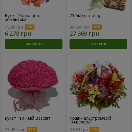
Букет "Коралова
75 білих троянд
романтика"
7 385 грн
39 099 грн
Замовити
Замовити
Букет "Ти - мій Всесвіт"
Кошик альстромерій
"Акварель"
73 434 грн
6 033 грн