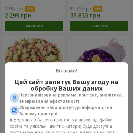
2 554 грн
51 190 грн
Замовити
Замовити
Вітаємо!
Цей сайт запитує Вашу згоду на
обробку Ваших даних
Персоналізована реклама, контент, аналітика,
Романтичний букет "Між
Букет "Квіткове
вимірювання ефективності
небом і землею!"
блаженство"
Збереження і/або доступ до інформації на
64 111 грн
8 049 грн
Вашому пристрої
Інформація з Вашого пристрою (наприклад, файли
cookie та унікальні ідентифікатори) буде доступна
Замовити
Замовити
постачальникам. Крім того, вони, а також цей сайт