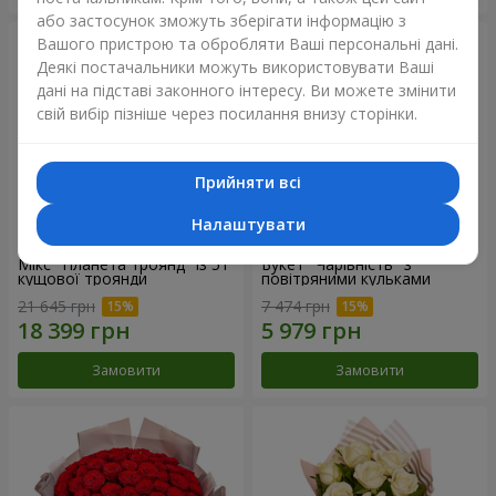
або застосунок зможуть зберігати інформацію з
Вашого пристрою та обробляти Ваші персональні дані.
Деякі постачальники можуть використовувати Ваші
дані на підставі законного інтересу. Ви можете змінити
свій вибір пізніше через посилання внизу сторінки.
Прийняти всі
Налаштувати
Мікс "Планета троянд" із 51
Букет "Чарівність" з
кущової троянди
повітряними кульками
21 645 грн
7 474 грн
Замовити
Замовити