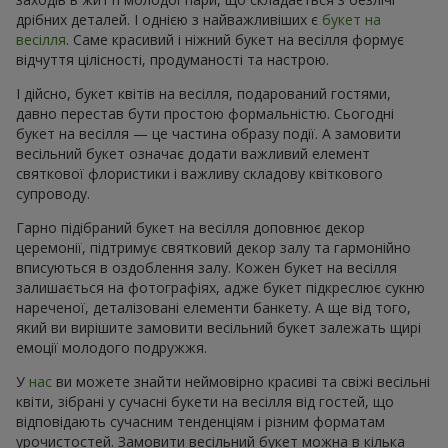
дрібних деталей. І однією з найважливіших є
букет на
весілля
. Саме красивий і ніжний букет на весілля формує
відчуття цілісності, продуманості та настрою.
І дійсно, букет квітів на весілля, подарований гостями,
давно перестав бути простою формальністю. Сьогодні
букет на весілля — це частина образу події. А замовити
весільний букет означає додати важливий елемент
святкової флористики і важливу складову квіткового
супроводу.
Гарно підібраний букет на весілля доповнює декор
церемонії, підтримує святковий декор залу та гармонійно
вписуються в оздоблення залу. Кожен букет на весілля
залишається на фотографіях, адже букет підкреслює сукню
нареченої, деталізовані елементи банкету. А ще від того,
який ви вирішите замовити весільний букет залежать щирі
емоції молодого подружжя.
У
нас
ви можете знайти неймовірно красиві та свіжі весільні
квіти, зібрані у сучасні букети на весілля від гостей, що
відповідають сучасним тенденціям і різним форматам
урочистостей. Замовити весільний букет можна в кілька