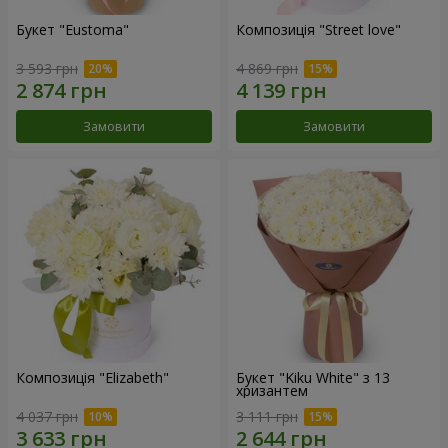
Букет "Eustoma"
Композиція "Street love"
3 593 грн
4 869 грн
Замовити
Замовити
Композиція "Elizabeth"
Букет "Kiku White" з 13
хризантем
4 037 грн
3 111 грн