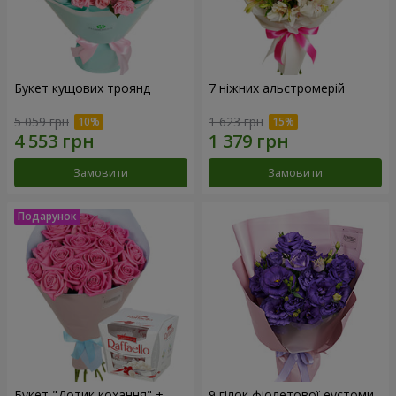
Букет кущових троянд
7 ніжних альстромерій
5 059 грн
1 623 грн
Замовити
Замовити
Букет "Дотик кохання" +
9 гілок фіолетової еустоми