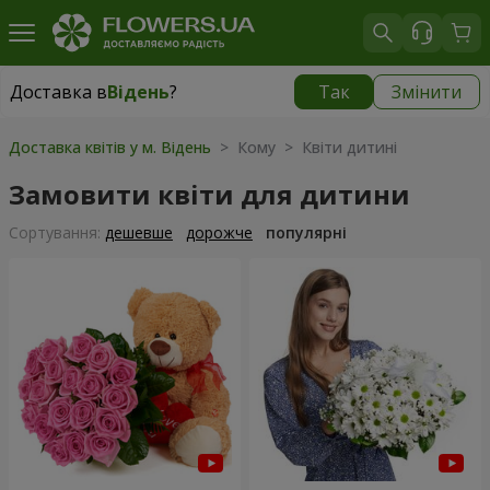
Доставка в
Відень
?
Так
Змінити
Доставка в
Відень
|
безкоштовно
Доставка квітів у м. Відень
> Кому > Квіти дитині
Замовити квіти для дитини
Сортування:
дешевше
дорожче
популярні