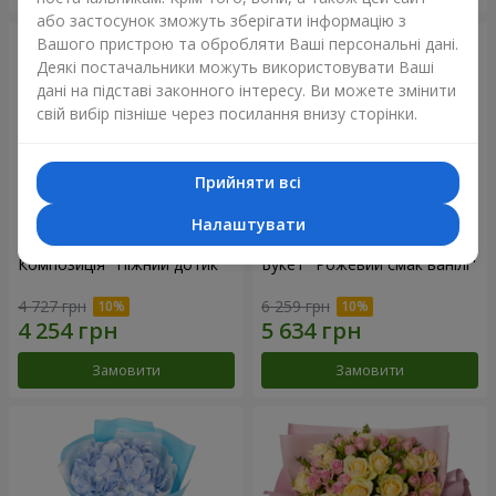
або застосунок зможуть зберігати інформацію з
Вашого пристрою та обробляти Ваші персональні дані.
Деякі постачальники можуть використовувати Ваші
дані на підставі законного інтересу. Ви можете змінити
свій вибір пізніше через посилання внизу сторінки.
Прийняти всі
Налаштувати
Композиція "Ніжний дотик"
Букет "Рожевий смак ванілі"
4 727 грн
6 259 грн
Замовити
Замовити