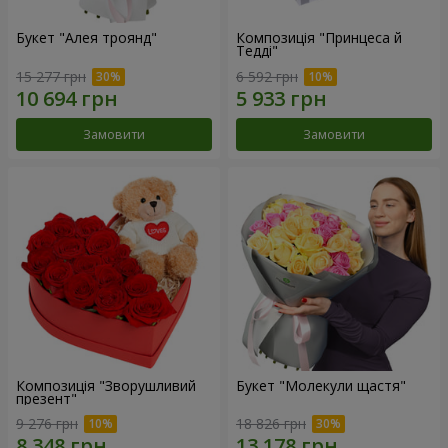
Букет "Алея троянд"
Композиція "Принцеса й
Тедді"
15 277 грн
6 592 грн
Замовити
Замовити
Композиція "Зворушливий
Букет "Молекули щастя"
презент"
9 276 грн
18 826 грн