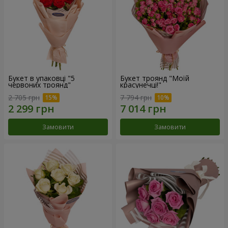
Букет в упаковці "5
Букет троянд "Моїй
червоних троянд"
красунечці!"
2 705 грн
7 794 грн
Замовити
Замовити