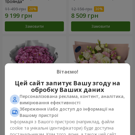
троянда"
11 499 грн
12 156 грн
Замовити
Замовити
Вітаємо!
Цей сайт запитує Вашу згоду на
обробку Ваших даних
Персоналізована реклама, контент, аналітика,
Букет "Твої хризантеми"
Букет "Пана Кота"
вимірювання ефективності
Збереження і/або доступ до інформації на
3 245 грн
6 266 грн
Вашому пристрої
Інформація з Вашого пристрою (наприклад, файли
cookie та унікальні ідентифікатори) буде доступна
Замовити
Замовити
постачальникам. Крім того, вони, а також цей сайт