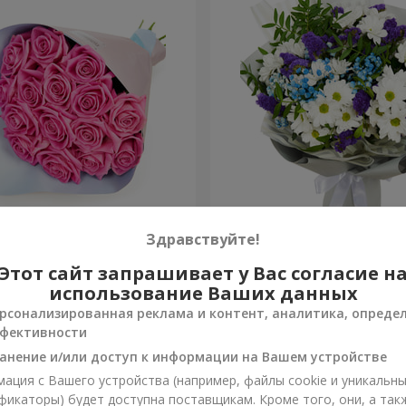
озовых роз"
Яркий букет на День рож
Здравствуйте!
Этот сайт запрашивает у Вас согласие н
3 066 грн
Заказать
использование Ваших данных
рсонализированная реклама и контент, аналитика, опреде
фективности
анение и/или доступ к информации на Вашем устройстве
ация с Вашего устройства (например, файлы cookie и уникальн
фикаторы) будет доступна поставщикам. Кроме того, они, а так