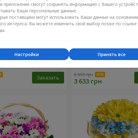
ли приложение смогут сохранять информацию с Вашего устройст
тывать Ваши персональные данные.
рые поставщики могут использовать Ваши данные на основани
ого интереса. Вы можете изменить свой выбор позже по ссылке
цы.
Настройки
Принять все
косновение любви" +
9 веток фиолетовой эуст
6 055 грн
Заказать