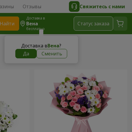
азины
Отзывы
Свяжитесь с нами
Доставка в
Найти
Вена
Cтатус заказа
бесплатно
Доставка в
Вена
?
Да
Сменить