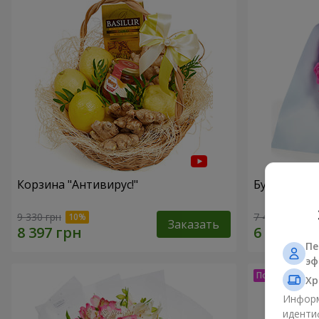
Корзина "Антивирус!"
Букет "15 р
9 330 грн
7 439 грн
Заказать
Пе
эф
Хр
Информ
иденти