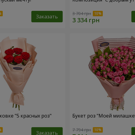
3 704 грн
Заказать
ковке "5 красных роз"
Букет роз "Моей милашке!
7 794 грн
Заказать