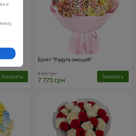
ва и
и
 внизу
омы
Букет "Радуга эмоций"
8 637 грн
Заказать
Заказать