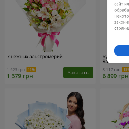
сайт и
обраба
Некото
законн
страни
7 нежных альстромерий
Букет "При
Raffaello
1 623 грн
8 117 грн
Заказать