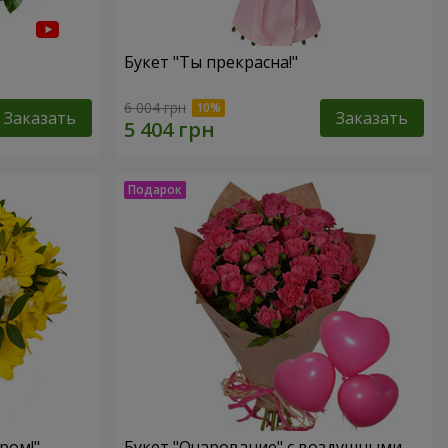
Букет "Ты прекрасна!"
6 004 грн
Заказать
Заказать
ром!"
Букет "Очарование" с воздушными