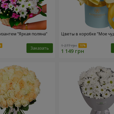
изантем "Яркая поляна"
Цветы в коробке "Мое чу
1 277 грн
Заказать