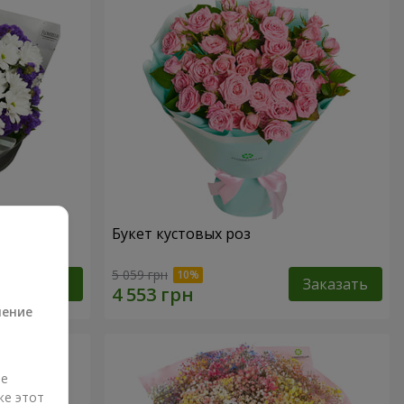
дения
Букет кустовых роз
а
5 059 грн
Заказать
Заказать
ление
ые
же этот