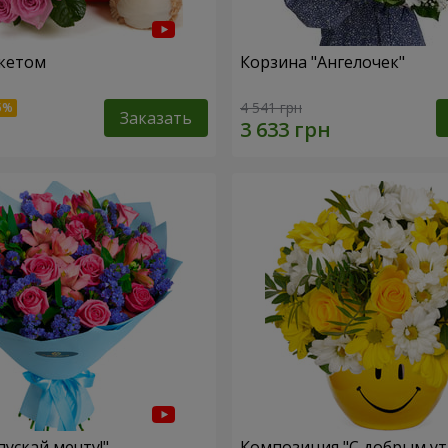
кетом
Корзина "Ангелочек"
4 541 грн
Заказать
пускай мечту!"
Композиция "С добрым ут