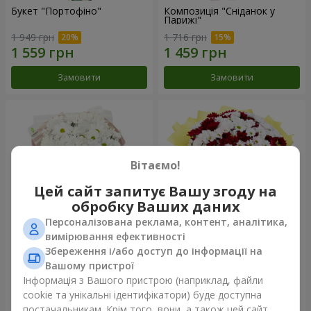
Букет "Портофіно"
Композиція "Сніданок у
Парижі"
1 949 грн
1 716 грн
Замовити
Замовити
Вітаємо!
Цей сайт запитує Вашу згоду на
обробку Ваших даних
Персоналізована реклама, контент, аналітика,
вимірювання ефективності
Збереження і/або доступ до інформації на
Букет "White happiness"
Букет "Ніжні акорди"
Вашому пристрої
999 грн
3 227 грн
Інформація з Вашого пристрою (наприклад, файли
cookie та унікальні ідентифікатори) буде доступна
постачальникам. Крім того, вони, а також цей сайт