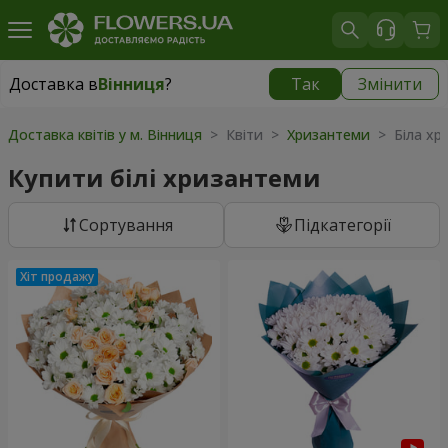
Доставка в
Вінниця
?
Так
Змінити
Доставка в
Вінниця
|
безкоштовно
Доставка квітів у м. Вінниця
> Квіти >
Хризантеми
> Біла хр
Купити білі хризантеми
Сортування
Підкатегорії