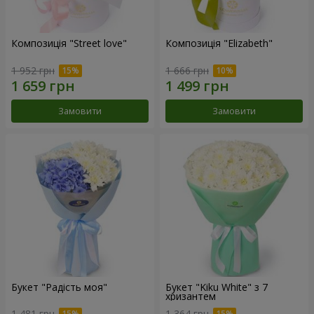
Композиція "Street love"
Композиція "Elizabeth"
1 952 грн
1 666 грн
Замовити
Замовити
Букет "Радість моя"
Букет "Kiku White" з 7
хризантем
1 481 грн
1 364 грн