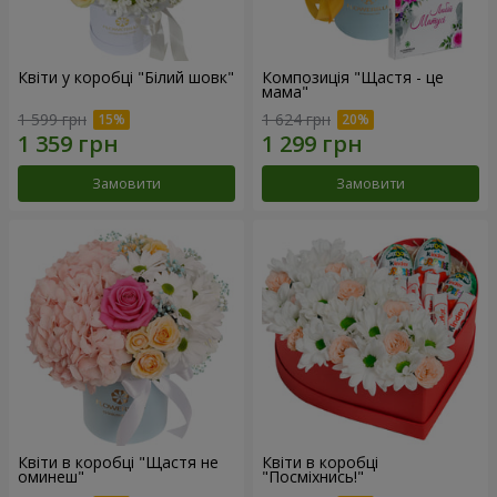
Квіти у коробці "Білий шовк"
Композиція "Щастя - це
мама"
1 599 грн
1 624 грн
Замовити
Замовити
Квіти в коробці "Щастя не
Квіти в коробці
оминеш"
"Посміхнись!"