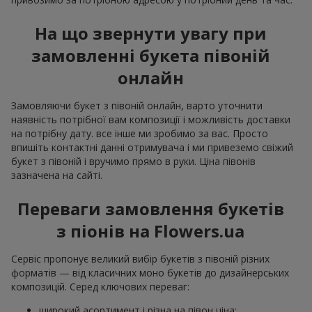
На що звернути увагу при
замовленні букета півоній
онлайн
Замовляючи букет з півоній онлайн, варто уточнити
наявність потрібної вам композиції і можливість доставки
на потрібну дату. все інше ми зробимо за вас. Просто
впишіть контактні данні отримувача і ми привеземо свіжий
букет з півоній і вручимо прямо в руки. Ціна півонів
зазначена на сайті.
Переваги замовлення букетів
з піонів на Flowers.ua
Сервіс пропонує великий вибір букетів з півоній різних
форматів — від класичних моно букетів до дизайнерських
композицій. Серед ключових переваг:
широкий асортимент і різна на півон ціна;