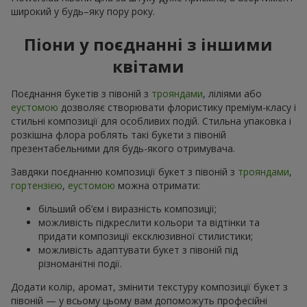
широкий у будь–яку пору року.
Піони у поєднанні з іншими
квітами
Поєднання букетів з півоній з
трояндами
, ліліями або
еустомою
дозволяє створювати флористику преміум-класу і
стильні композиції для особливих подій. Стильна упаковка і
розкішна флора роблять такі букети з півоній
презентабельними для будь-якого отримувача.
Завдяки поєднанню композиції букет з півоній з
трояндами
,
гортензією
,
еустомою
можна отримати:
більший об’єм і виразність композиції;
можливість підкреслити кольори та відтінки та
придати композиції ексклюзивної стилистики;
можливість адаптувати букет з півоній під
різноманітні події.
Додати колір, аромат, змінити текстуру композиції букет з
півоній — у всьому цьому вам допоможуть професійні