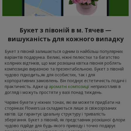
Букет з півоній в м. Тячев —
вишуканість для кожного випадку
Букет з півоній залишається одним із найбільш популярних
варіантів подарунка. Великі, ніжні пелюстки та багатство
колірних відтінків, що має розкішна квітка півонія роблять
композицію виразною та презентабельною. Букет з півоній
чудово підходить,як для особистих, так і для
корпоративних замовлень. Він поєднує естетичність подачі і
практичність. Адже ці
ароматні композиції
неприхотливі в
догляді і можуть простяти у вазі понад тиждень.
Чарівні букети у ніжних тонах, які ви можете придбати на
сторінках Flowers.ua складаються лише зі свіжозрізаних
квітів. Це гарантує ідеальну структуру і тривалість
зберігання. Букет з півоній, як представник розкішної флори
чудово підійде для будь-якого приводу і точно подарує