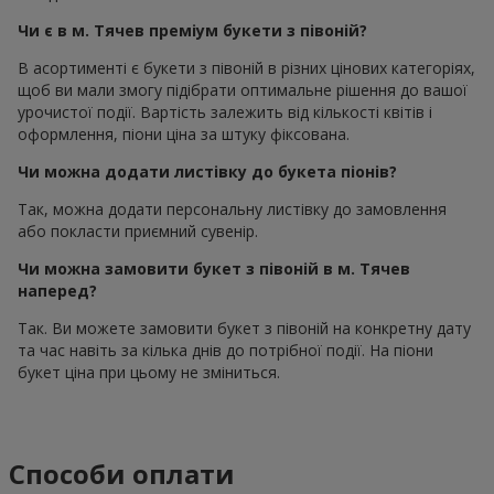
Чи є в м. Тячев преміум букети з півоній?
В асортименті є букети з півоній в різних цінових категоріях,
щоб ви мали змогу підібрати оптимальне рішення до вашої
урочистої події. Вартість залежить від кількості квітів і
оформлення, піони ціна за штуку фіксована.
Чи можна додати листівку до букета піонів?
Так, можна додати персональну листівку до замовлення
або покласти приємний сувенір.
Чи можна замовити букет з півоній в м. Тячев
наперед?
Так. Ви можете замовити букет з півоній на конкретну дату
та час навіть за кілька днів до потрібної події. На піони
букет ціна при цьому не зміниться.
Способи оплати