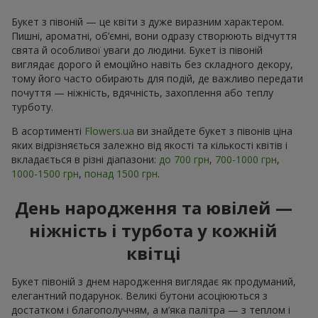
Букет з півоній — це квіти з дуже виразним характером.
Пишні, ароматні, об’ємні, вони одразу створюють відчуття
свята й особливої уваги до людини. Букет із півоній
виглядає дорого й емоційно навіть без складного декору,
тому його часто обирають для подій, де важливо передати
почуття — ніжність, вдячність, захоплення або теплу
турботу.
В асортименті
Flowers.ua
ви знайдете букет з півонів ціна
яких відрізняється залежно від якості та кількості квітів і
вкладається в різні діапазони:
до 700 грн
,
700-1000 грн
,
1000-1500 грн
,
понад 1500 грн
.
День народження та ювілей —
ніжність і турбота у кожній
квітці
Букет півоній з днем народження виглядає як продуманий,
елегантний подарунок. Великі бутони асоціюються з
достатком і благополуччям, а м’яка палітра — з теплом і