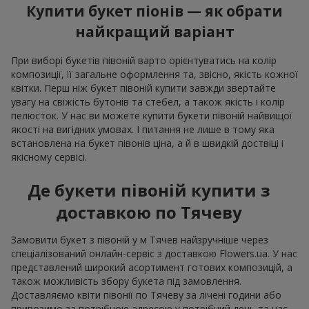
Купити букет піонів — як обрати
найкращий варіант
При виборі букетів півоній варто орієнтуватись на колір
композиції, її загальне оформлення та, звісно, якість кожної
квітки. Перш ніж букет півоній купити завжди звертайте
увагу на свіжість бутонів та стебел, а також якість і колір
пелюсток. У нас ви можете купити букети півоній найвищої
якості на вигідних умовах. І питання не лише в тому яка
встановлена на букет півонів ціна, а й в швидкій доствіці і
якісному сервісі.
Де букети півоній купити з
доставкою по Тячеву
Замовити букет з півоній у м Тячев найзручніше через
спеціалізований онлайн-сервіс з доставкою Flowers.ua. У нас
представлений широкий асортимент готових композицій, а
також можливість збору букета під замовлення.
Доставляємо квіти півонії по Тячеву за лічені години або
привозимо за потрібною адресою у потрібний день та час.