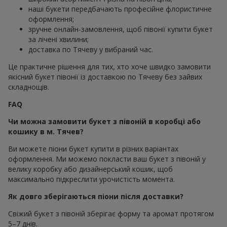
наші букети передбачають професійне флористичне
оформлення;
зручне онлайн-замовлення, щоб півонії купити букет
за лічені хвилини;
доставка по Тячеву у вибраний час.
Це практичне рішення для тих, хто хоче швидко замовити
якісний букет півонії із доставкою по Тячеву без зайвих
складнощів.
FAQ
Чи можна замовити букет з півоній в коробці або
кошику в м. Тячев?
Ви можете піони букет купити в різних варіантах
оформлення. Ми можемо покласти ваш букет з півоній у
велику коробку або дизайнерський кошик, щоб
максимально підкреслити урочистість момента.
Як довго зберігаються піони після доставки?
Свіжий букет з півоній зберігає форму та аромат протягом
5–7 днів.