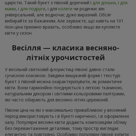
щирістю. Такий букет з півоній доречний і
для доньки
, і
для
мами
, і
для подруги
, і для
колеги
чи родички: він
універсальний, але водночас дуже виразний. Обсяг
вибирайте за бажанням. Але зауважте, що навіть на 101
піон ціна приємно вразить, особливо якщо ви купляєте
квіти у сезон.
Весілля — класика весняно-
літніх урочистостей
У весільній святковій флористиці півонії давно стали
сучасною класикою. Завдяки вишуканій формі і текстурі
букет з півоній можна охарактеризувати, як романтичні
квіти. Вони гармонійно поєднуються з легкою тканиною,
натуральним декором і світлими кольоровими палітрами,
які часто обирають для весняно-літніх церемоній.
Півони ціна на які є максимально привабливою у весняний
період використовують і в букеті нареченої, і в оформленні
залу. Популярні весняні квіти додають композиціям об’єму
без перевантаження деталями, тому простір виглядає
елегантно та повітряно. Особливо популярні півонії купити