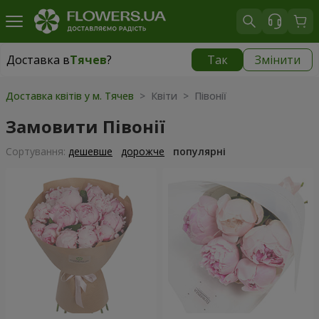
Доставка в
Тячев
?
Так
Змінити
Доставка в
Тячев
|
1987 грн
Доставка квітів у м. Тячев
> Квіти > Півонії
Замовити Півонії
Сортування:
дешевше
дорожче
популярні