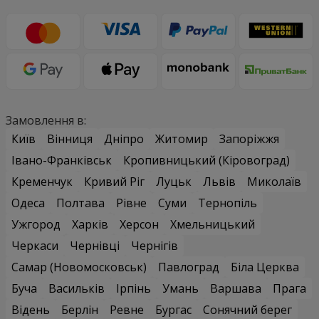
Замовлення в:
Київ
Вінниця
Дніпро
Житомир
Запоріжжя
Івано-Франківськ
Кропивницький (Кіровоград)
Кременчук
Кривий Ріг
Луцьк
Львів
Миколаїв
Одеса
Полтава
Рівне
Суми
Тернопіль
Ужгород
Харків
Херсон
Хмельницький
Черкаси
Чернівці
Чернігів
Самар (Новомосковськ)
Павлоград
Біла Церква
Буча
Васильків
Ірпінь
Умань
Варшава
Прага
Відень
Берлін
Ревне
Бургас
Сонячний берег