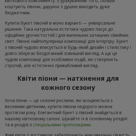
квіткового компліменту. З урахуванням того, скільки
коштують півони, дарунок з душею виходить дуже
бюджетним.
Купити букет півоній в моно варіанті — універсальне
рішення. Така натуральна естетика чудово пасує до
офіційних урочистостей і для маленьких затишних сімейних
свят. Півонії найпопулярніші композиції для інтер’єру. Букет
з півоній чудово вписується в будь-який дизайн і стилістику і
довго зберігає бездоганний зовнішній вигляд. А ще це
чудові композиції для особливих подій, які створюють
строгий, але естетично привабливий вигляд.
Квіти піони — натхнення для
кожного сезону
Хоча піони — це сезонні рослини, які асоціюються з
весняним цвітінням, купити півони недорого можна
протягом року. Елегантний букет з півоній знайдеться в
нашому квітковому салоні. Шукайте їх в основному розділі
та в розділі з
спеціальними пропозиціями
.
Живі квіти з доставкою забезпечують максимальну свіжість