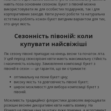
навіть поза основним сезоном. Букет з півоній можна
використовувати як для особистих подарунків, так і для
корпоративних заходів. Квіти ручної роботи та натуральна
естетика роблять кожен букет вигідним варіантом для тих,
хто цінує якість.
Сезонність півоній: коли
купувати найсвіжіші
Пік сезону півонії припадає на кінець весни та початок літа.
У цей період свіжозрізані квіти мають максимальну стійкість
і насиченість кольору. Замовлення композиції букет з
півоній в сезон — це гарантія, що ви отримаєте:
оптимальну на піони букет ціну;
високу якість та довговічність півонії букет;
широкі можливості для вибора композиції букет з
півоній.
Можливість традиційної флористики дозволяє вирощувати
розкішні весняні декоративні квіти навіть взимку. На
Flowers.ua півони ціна за штуку дуже приємна, а асортимент