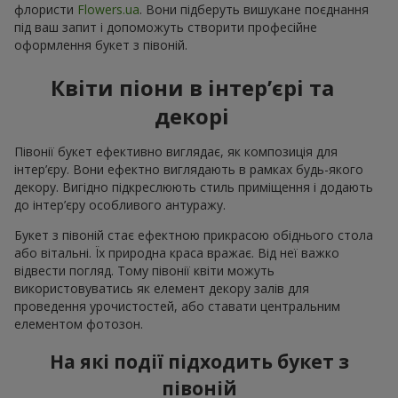
флористи
Flowers.ua
. Вони підберуть вишукане поєднання
під ваш запит і допоможуть створити професійне
оформлення букет з півоній.
Квіти піони в інтер’єрі та
декорі
Півонії букет ефективно виглядає, як композиція для
інтер’єру. Вони ефектно виглядають в рамках будь-якого
декору. Вигідно підкреслюють стиль приміщення і додають
до інтер’єру особливого антуражу.
Букет з півоній стає ефектною прикрасою обіднього стола
або вітальні. Їх природна краса вражає. Від неї важко
відвести погляд. Тому півонії квіти можуть
використовуватись як елемент декору залів для
проведення урочистостей, або ставати центральним
елементом фотозон.
На які події підходить букет з
півоній