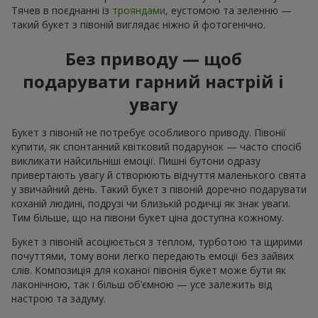
Тячев в поєднанні із
трояндами
, еустомою та зеленню —
такий букет з півоній виглядає ніжно й фотогенічно.
Без приводу — щоб
подарувати гарний настрій і
увагу
Букет з півоній не потребує особливого приводу. Півонії
купити, як спонтанний квітковий подарунок — часто спосіб
викликати найсильніші емоції. Пишні бутони одразу
привертають увагу й створюють відчуття маленького свята
у звичайний день. Такий букет з півоній доречно подарувати
коханій людині, подрузі чи близькій родичці як знак уваги.
Тим більше, що на півони букет ціна доступна кожному.
Букет з півоній асоціюється з теплом, турботою та щирими
почуттями, тому вони легко передають емоції без зайвих
слів. Композиція для коханої півонія букет може бути як
лаконічною, так і більш об’ємною — усе залежить від
настрою та задуму.