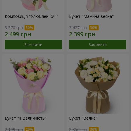
Композиція "Улюблені очі"
Букет "Мамина весна"
3 570 грн
3 427 грн
Замовити
Замовити
Букет "Її Величність"
Букет "Веяна"
2 199 грн
2 856 грн