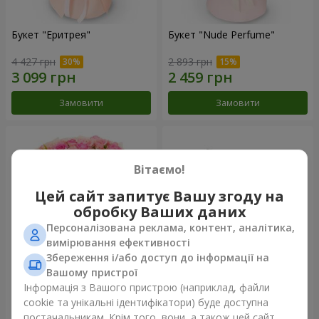
Букет "Еритрея"
Букет "Nude Perfume"
4 427 грн
2 893 грн
Замовити
Замовити
Вітаємо!
Цей сайт запитує Вашу згоду на
обробку Ваших даних
Персоналізована реклама, контент, аналітика,
вимірювання ефективності
Збереження і/або доступ до інформації на
Вашому пристрої
Букет "Рожева ніжність"
Композиція "Ностальжі"
Інформація з Вашого пристрою (наприклад, файли
cookie та унікальні ідентифікатори) буде доступна
4 284 грн
6 370 грн
постачальникам. Крім того, вони, а також цей сайт