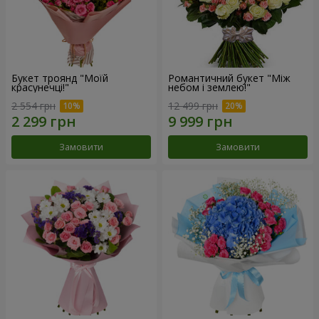
Букет троянд "Моїй
Романтичний букет "Між
красунечці!"
небом і землею!"
2 554 грн
12 499 грн
Замовити
Замовити