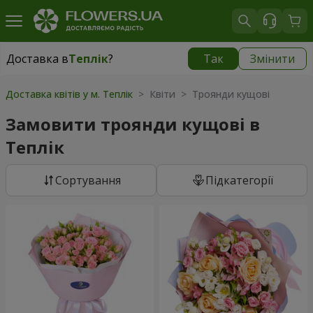
Доставка в
Теплік
?
Так
Змінити
Доставка в
Теплік
|
910 грн
Доставка квітів у м. Теплік
> Квіти > Троянди кущові
Замовити троянди кущові в
Теплік
Сортування
Підкатегорії