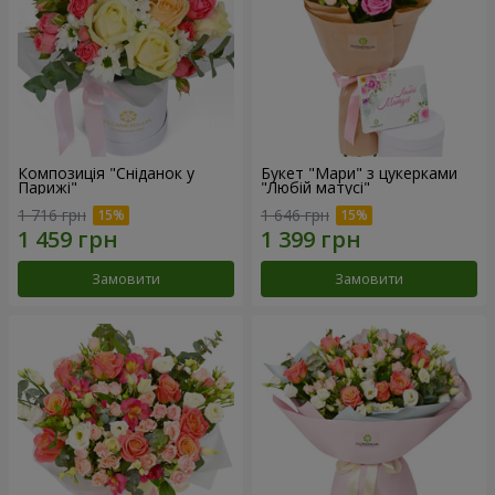
Композиція "Сніданок у
Букет "Мари" з цукерками
Парижі"
"Любій матусі"
1 716 грн
1 646 грн
Замовити
Замовити