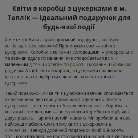
Квіти в коробці з цукерками в м.
Теплік — ідеальний подарунок для
будь-якої події
Хочете зробити людині приємний подарунок, але
букет
квітів
здається замалим? Пропонуємо вам — квіти з
цукерками. Коробка з квітами і солодощами – універсальне
та завжди вдале поєднання, яке сподобається всім: і
маленьким
дітям
, і
колегам по робот
і, і
коханим
, і
близьким
родичам
. А щоб квіти в коробці з цукерками працювали
ідеально варто підібрати відповідні до свята квіти з
цукерками
Такий подарунок, як квіти з цукерками завжди сприймається
як витончена ідея і вишуканий жест одночасно. Квіти з
цукерками — це не просто банальний презент. Коробка з
квітами і солодощами — це справжня коробка емоцій, яка
дарує радість і гарний настрій надовго. Ми зробили для вас
найкращі підбірки. Саме тому квіти з цукерками на
Flowers.ua
- завжди доречний подарунок який обирають
тоді, коли важливо не просто привітати. Коробка з квітами і