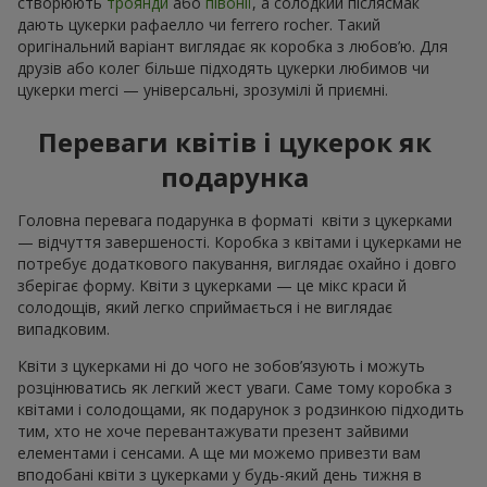
створюють
троянди
або
півонії
, а солодкий післясмак
дають цукерки рафаелло чи ferrero rocher. Такий
оригінальний варіант виглядає як коробка з любов’ю. Для
друзів або колег більше підходять цукерки любимов чи
цукерки merci — універсальні, зрозумілі й приємні.
Переваги квітів і цукерок як
подарунка
Головна перевага подарунка в форматі квіти з цукерками
— відчуття завершеності. Коробка з квітами і цукерками не
потребує додаткового пакування, виглядає охайно і довго
зберігає форму. Квіти з цукерками — це мікс краси й
солодощів, який легко сприймається і не виглядає
випадковим.
Квіти з цукерками ні до чого не зобов’язують і можуть
розцінюватись як легкий жест уваги. Саме тому коробка з
квітами і солодощами, як подарунок з родзинкою підходить
тим, хто не хоче перевантажувати презент зайвими
елементами і сенсами. А ще ми можемо привезти вам
вподобані квіти з цукерками у будь-який день тижня в