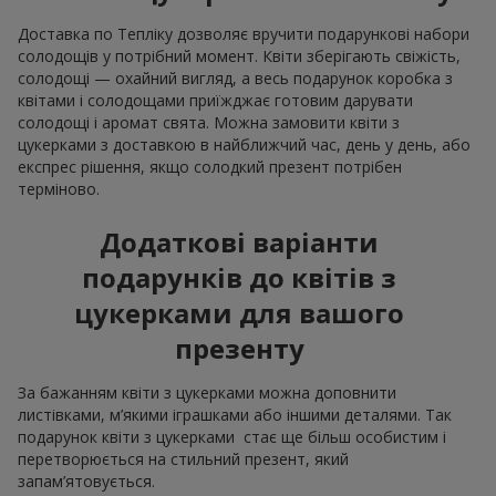
Доставка по Тепліку дозволяє вручити подарункові набори
солодощів у потрібний момент. Квіти зберігають свіжість,
солодощі — охайний вигляд, а весь подарунок коробка з
квітами і солодощами приїжджає готовим дарувати
солодощі і аромат свята. Можна замовити квіти з
цукерками з доставкою в найближчий час, день у день, або
експрес рішення, якщо солодкий презент потрібен
терміново.
Додаткові варіанти
подарунків до квітів з
цукерками для вашого
презенту
За бажанням квіти з цукерками можна доповнити
листівками, м’якими іграшками або іншими деталями. Так
подарунок квіти з цукерками стає ще більш особистим і
перетворюється на стильний презент, який
запам’ятовується.