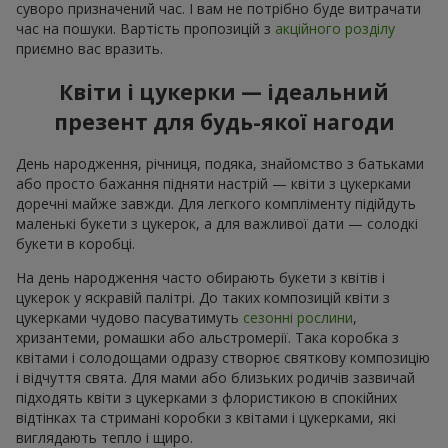
суворо призначений час. І вам не потрібно буде витрачати
час на пошуки. Вартість пропозицій з
акційного розділу
приємно вас вразить.
Квіти і цукерки — ідеальний
презент для будь-якої нагоди
День народження, річниця, подяка, знайомство з батьками
або просто бажання підняти настрій — квіти з цукерками
доречні майже завжди. Для легкого компліменту підійдуть
маленькі букети з цукерок, а для важливої дати — солодкі
букети в коробці.
На день народження часто обирають букети з квітів і
цукерок у яскравій палітрі. До таких композицій квіти з
цукерками чудово пасуватимуть
сезонні рослини
,
хризантеми, ромашки або альстромерії. Така коробка з
квітами і солодощами одразу створює святкову композицію
і відчуття свята. Для мами або близьких родичів зазвичай
підходять квіти з цукерками з флористикою в спокійних
відтінках та стримані коробки з квітами і цукерками, які
виглядають тепло і щиро.