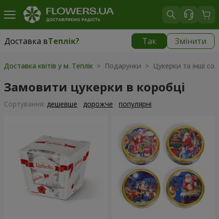
Доставка в
Теплік
?
Так
Змінити
Доставка в
Теплік
|
910 грн
Доставка квітів у м. Теплік
> Подарунки > Цукерки та інші со
Замовити цукерки в коробці
Сортування:
дешевше
дорожче
популярні