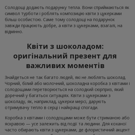
Солодощі додають подарунку тепла. Вони сприймаються як
символ турботи і роблять композицію квіти з цукерками
більш особистою. Саме тому солодощі на подарунок
завжди працюють добре, а квіти з цукерками, взагалі, на
відмінно.
Квіти з шоколадом:
оригінальний презент для
важливих моментів
Знайдеться не так багато людей, які не люблять шоколад.
Чорний, білий або молочний, шоколадна коробка з квітами і
солодощами перетворюється на солодкий сюрприз, який
доречний у багатьох ситуаціях. Квіти з цукерками з
шоколаду, як, наприклад, цукерки мерсі, дарують
отримувачу тепло в серці і найкращі спогади.
Коробка з квітами і солодощами може бути стриманою або
яскравою — усе залежить від події та людини. Для коханої
часто обирають квіти з цукерками, де флористичний акцент