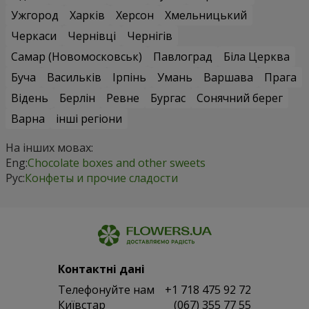
Ужгород
Харків
Херсон
Хмельницький
Черкаси
Чернівці
Чернігів
Самар (Новомосковськ)
Павлоград
Біла Церква
Буча
Васильків
Ірпінь
Умань
Варшава
Прага
Відень
Берлін
Ревне
Бургас
Сонячний берег
Варна
інші регіони
На інших мовах:
Eng:
Chocolate boxes and other sweets
Рус:
Конфеты и прочие сладости
Контактні дані
Телефонуйте нам
+1 718 475 92 72
Київстар
(067) 355 77 55