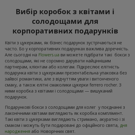
Вибір коробок з квітами і
солодощами для
корпоративних подарунків
Квіти з цукерками, як бізнес подарунок зустрічаються не
часто. Бо у корпоративних подарунках важлива доречність.
Але сьогодні на
Flowers.ua
ви можете підібрати такі бокси з
солодощами, які не соромно дарувати найціннішим
партнерам, клієнтам або колегам. Підкреслює елітність
подарунка квіти з цукерками презентабельна упаковка без
зайвої романтики, але з відчуттям уваги і витонченого
смаку, а також елітні смаколики цукерки ferrero rocher. З
ними коробка з квітами і солодощами — вишуканий
подарунок.
Подарункові бокси з солодощами для колег у поєднанні з
лаконічними квітами виглядають як коробка комплімент.
Такі квіти з цукерками виглядають стримано, акуратно і зі
смаком і можуть бути подаровані до офіційного свята,
дня
народження
або Новорічних свят.