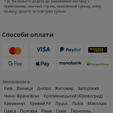
Так. Ви можете додати до замовлення листівку з
привітанням, смачний тортик, невеличкий сувенір, м’яку
іграшку, фрукти чи повітряні кульки.
Способи оплати
Замовлення в:
Київ
Вінниця
Дніпро
Житомир
Запоріжжя
Івано-Франківськ
Кропивницький (Кіровоград)
Кременчук
Кривий Ріг
Луцьк
Львів
Миколаїв
Одеса
Полтава
Рівне
Суми
Тернопіль