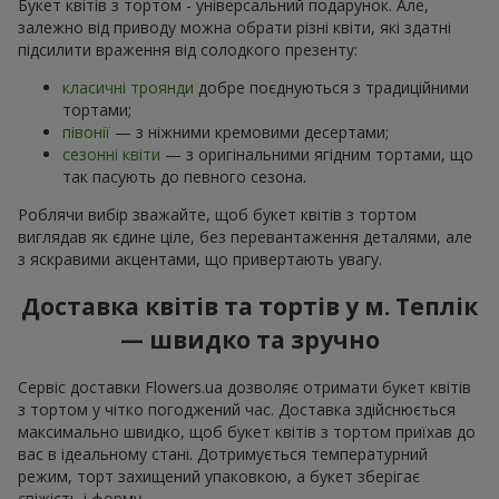
Букет квітів з тортом - універсальний подарунок. Але,
залежно від приводу можна обрати різні квіти, які здатні
підсилити враження від солодкого презенту:
класичні троянди
добре поєднуються з традиційними
тортами;
півонії
— з ніжними кремовими десертами;
сезонні квіти
— з оригінальними ягідним тортами, що
так пасують до певного сезона.
Роблячи вибір зважайте, щоб букет квітів з тортом
виглядав як єдине ціле, без перевантаження деталями, але
з яскравими акцентами, що привертають увагу.
Доставка квітів та тортів у м. Теплік
— швидко та зручно
Сервіс доставки Flowers.ua дозволяє отримати букет квітів
з тортом у чітко погоджений час. Доставка здійснюється
максимально швидко, щоб букет квітів з тортом приїхав до
вас в ідеальному стані. Дотримується температурний
режим, торт захищений упаковкою, а букет зберігає
свіжість і форму.