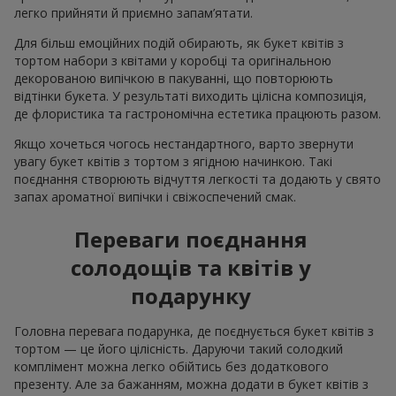
легко прийняти й приємно запам’ятати.
Для більш емоційних подій обирають, як букет квітів з
тортом набори з квітами у коробці та оригінальною
декорованою випічкою в пакуванні, що повторюють
відтінки букета. У результаті виходить цілісна композиція,
де флористика та гастрономічна естетика працюють разом.
Якщо хочеться чогось нестандартного, варто звернути
увагу букет квітів з тортом з ягідною начинкою. Такі
поєднання створюють відчуття легкості та додають у свято
запах ароматної випічки і свіжоспечений смак.
Переваги поєднання
солодощів та квітів у
подарунку
Головна перевага подарунка, де поєднується букет квітів з
тортом — це його цілісність. Даруючи такий солодкий
комплімент можна легко обійтись без додаткового
презенту. Але за бажанням, можна додати в букет квітів з