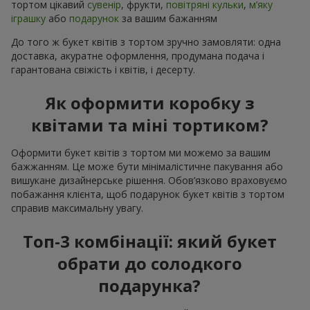
тортом цікавий
сувенір
, фрукти,
повітряні кульки
,
м’яку
іграшку
або
подарунок
за вашим бажанням
До того ж букет квітів з тортом зручно замовляти: одна
доставка, акуратне оформлення, продумана подача і
гарантована свіжість і квітів, і десерту.
Як оформити коробку з
квітами та міні тортиком?
Оформити букет квітів з тортом ми можемо за вашим
бажжанням. Це може бути мінімалістичне пакування або
вишукане дизайнерське рішення. Обов’язково враховуємо
побажання клієнта, щоб подарунок букет квітів з тортом
справив максимальну увагу.
Топ-3 комбінації: який букет
обрати до солодкого
подарунка?