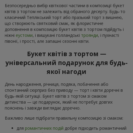
Безпосередньо вибір квіткової частини в композиції букет
квітів з тортом не залежить від обраного десерту. Будь-то
класичний Теплікський торт або празький торт з вишнею,
що створюють святковий смак, як флористичне
доповнення в композицію букет квітів з тортом підійдуть і
ніжні
еустоми
, і вишукані голландські
троянди
, і пухнасті
півонії, і прості, але запашні сезонні квіти.
Букет квітів з тортом —
універсальний подарунок для будь-
якої нагоди
День народження, річниця, подяка, побачення або
спонтанний сюрприз без приводу — торт і квіти доречні в
будь-якій ситуації. Букет квітів з тортом зі смаком
дитинства — це подарунок, який не потребує довгих
пояснень і завжди виглядає доречно.
Важливо лише підібрати правильну композицію зі смаком:
для
романтичних подій
добре підходить романтичний