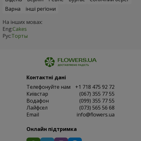
Варна
інші регіони
На інших мовах:
Eng:
Cakes
Рус:
Торты
Контактні дані
Телефонуйте нам
+1 718 475 92 72
Київстар
(067) 355 77 55
Водафон
(099) 355 77 55
Лайфсел
(073) 565 56 68
Email
info@flowers.ua
Онлайн підтримка