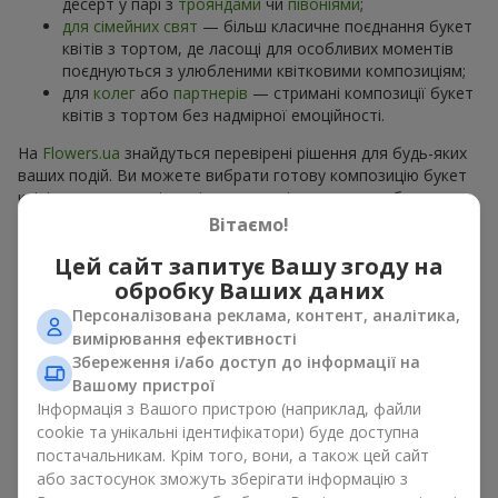
десерт у парі з
трояндами
чи
півоніями
;
для сімейних свят
— більш класичне поєднання букет
квітів з тортом, де ласощі для особливих моментів
поєднуються з улюбленими квітковими композиціям;
для
колег
або
партнерів
— стримані композиції букет
квітів з тортом без надмірної емоційності.
На
Flowers.ua
знайдуться перевірені рішення для будь-яких
ваших подій. Ви можете вибрати готову композицію букет
квітів з тортом з відповідного розділу каталогу або
замовити окремо солодкий дарунок і вподобані квіти.
Вітаємо!
Більше варіантів серед
акційних пропозицій
та хітів.
Цей сайт запитує Вашу згоду на
обробку Ваших даних
Торти з живими квітами —
Персоналізована реклама, контент, аналітика,
краса та смак в одному
вимірювання ефективності
подарунку
Збереження і/або доступ до інформації на
Вашому пристрої
Інформація з Вашого пристрою (наприклад, файли
Торти з живими квітами – це сучасне поєднання
cookie та унікальні ідентифікатори) буде доступна
флористики та гастрономічної естетики. Ексклюзивний
постачальникам. Крім того, вони, а також цей сайт
десерт в поєднанні з
вишуканим букетом
виглядає ефектно,
стильно й підкреслює особливість події, як
день
або застосунок зможуть зберігати інформацію з