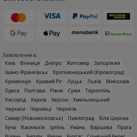
Замовлення в:
Київ
Вінниця
Дніпро
Житомир
Запоріжжя
Івано-Франківськ
Кропивницький (Кіровоград)
Кременчук
Кривий Ріг
Луцьк
Львів
Миколаїв
Одеса
Полтава
Рівне
Суми
Тернопіль
Ужгород
Харків
Херсон
Хмельницький
Черкаси
Чернівці
Чернігів
Самар (Новомосковськ)
Павлоград
Біла Церква
Буча
Васильків
Ірпінь
Умань
Варшава
Прага
Відень
Берлін
Ревне
Бургас
Сонячний берег