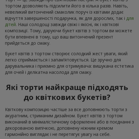
тортом дозволяють підсилити його в кілька разів. Навіть,
невеликий витончений смаколик поруч із квітами додає
відчуття завершеності подарунка, як для дорослих, так і
для
дітей
. Наші солодощі завжди свіжі і якісні, як і квіткові
композиції. Тому, даруючи букет квітів з тортом ви можете
бути впевнені в тому, що ваш витончений презент
прийдеться до смаку.
Букет квітів з тортом створює солодкий жест уваги, який
легко сприймається і запам’ятовується. Це зручно для
дарувальника і приємно для отримувача: вишукана естетика
для очей і делікатна насолода для смаку.
Які торти найкраще підходять
до квіткових букетів?
Квіткову композицію частіше за все доповнюють торти з
акуратним, стриманим дизайном. Букет квітів з тортом
виконаний в мінімалістичному оформленні або в поєднанні з
декорованою випічкою, доповнену ніжним кремом
гармонійно виглядає і не перетягує увагу на себе.