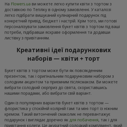
На
Flowers.ua
ви можете легко купити квіти з тортом з
доставкою по Тепліку в одному замовленні. У каталозі
легко підібрати вишуканий кулінарний подарунок під
конкретний привід, бюджет і настрій. Крім того, ми готові
персоналізувати замовлення букет квітів з тортом під ваші
потреби, підібравши яскраве оформлення та додавши
листівку з привітанням.
Креативні ідеї подарункових
наборів — квіти + торт
Букет квітів з тортом може бути як повсякденним
презентом, так і оригінальним подарунковим набором з
солодким акцентом та приємним післясмаком. Ви можете
вибрати солодкий сюрприз до свята, скориставшись
нашими порадами, або вибрати свій варіант.
Один із популярних варіантів букет квітів з тортом —
флористика у спокійній колірній гамі та міні-торт із ніжним
кремом. Такий витончений смаколик не перевантажує
подарунок і виглядає доречно як
для побачення
, так і для
привітання колеги. Це акуратний солодкий комплімент, який