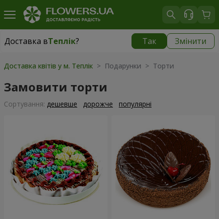
Доставка в
Теплік
?
Так
Змінити
Доставка в
Теплік
|
910 грн
Доставка квітів у м. Теплік
> Подарунки > Торти
Замовити торти
Сортування:
дешевше
дорожче
популярні