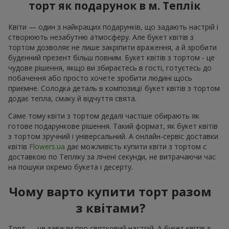
торт як подарунок в м. Теплік
Квіти — один з найкращих подарунків, що задають настрій і
створюють незабутню атмосферу. Але букет квітів з
тортом дозволяє не лише закріпити враження, а й зробити
буденний презент більш повним. Букет квітів з тортом - це
чудове рішення, якщо ви збираєтесь в гості, готуєтесь до
побачення або просто хочете зробити людині щось
приємне. Солодка деталь в композиції букет квітів з тортом
додає тепла, смаку й відчуття свята.
Саме тому квіти з тортом дедалі частіше обирають як
готове подарункове рішення. Такий формат, як букет квітів
з тортом зручний і універсальний. А онлайн-сервіс доставки
квітів
Flowers.ua
дає можливість купити квіти з тортом с
доставкою по Тепліку за лічені секунди, не витрачаючи час
на пошуки окремо букета і десерту.
Чому варто купити торт разом
з квітами?
Торт — це завжди про святковий настрій. А букет квітів з