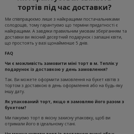
тортів під час доставки?
Ми співпрацюємо лише з найкращими постачальниками
солодощів, тому гарантуємо що терміни придатності є
найкращими. А завдяки правильним умовам зберіганням та
доставки ви якісний десертний подарунок і запашні квіти,
що простоять у вазі щонайменше 5 днів.
FAQ
Чи є можливість замовити міні торт в м. Теплік у
подарунок із доставкою у день замовлення?
Так. Ви можете оформити замовлення на букет квітів з
тортом з доставкою в день оформлення або на будь-яку
іншу дату.
Як упакований торт, якщо я замовляю його разом з
букетом?
Ми пакуємо торт в якісну захисну упаковку, щоб ви
отримали його в ідеальному стані.
Чи можна купити торт із доставкою вночі або у