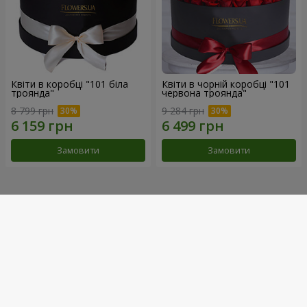
Квіти в коробці "101 біла
Квіти в чорній коробці "101
троянда"
червона троянда"
8 799 грн
9 284 грн
Замовити
Замовити
Наші досягнення
Доставка квітів року в Україні
«Вибір країни»
2026 рік