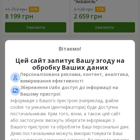
"Акварель"
11 713 грн
3 128 грн
Замовити
Замовити
Вітаємо!
Цей сайт запитує Вашу згоду на
обробку Ваших даних
Персоналізована реклама, контент, аналітика,
вимірювання ефективності
Збереження і/або доступ до інформації на
Вашому пристрої
Інформація з Вашого пристрою (наприклад, файли
151 червона троянда
101 різнокольорова
cookie та унікальні ідентифікатори) буде доступна
троянда
постачальникам. Крім того, вони, а також цей сайт
14 835 грн
8 152 грн
або застосунок зможуть зберігати інформацію з
Вашого пристрою та обробляти Ваші персональні дані.
Деякі постачальники можуть використовувати Ваші
Замовити
Замовити
дані на підставі законного інтересу. Ви можете змінити