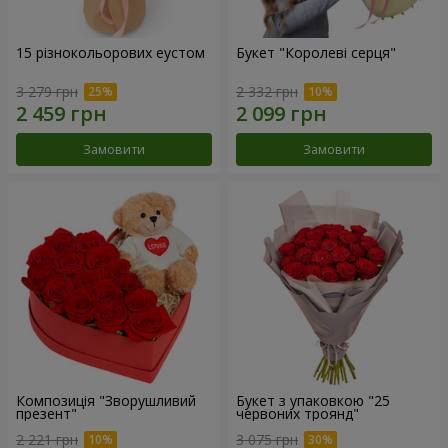
15 різнокольорових еустом
Букет "Королеві серця"
3 279 грн
2 332 грн
Замовити
Замовити
Композиція "Зворушливий
Букет з упаковкою "25
презент"
червоних троянд"
2 221 грн
3 075 грн