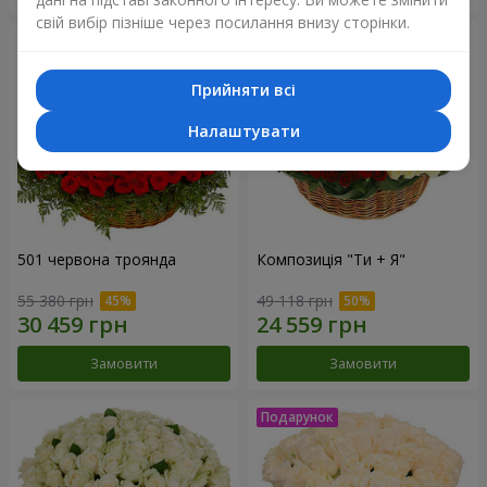
свій вибір пізніше через посилання внизу сторінки.
Прийняти всі
Налаштувати
501 червона троянда
Композиція "Ти + Я"
55 380 грн
49 118 грн
Замовити
Замовити