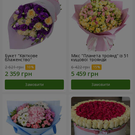
Букет "Квіткове
Мікс "Планета троянд" із 51
блаженство"
кущової троянди
2 621 грн
6 422 грн
Замовити
Замовити