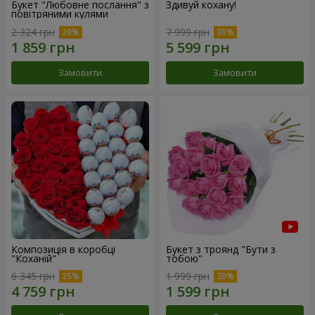
Букет "Любовне послання" з
Здивуй кохану!
повітряними кулями
2 324 грн
7 999 грн
Замовити
Замовити
Композиція в коробці
Букет з троянд "Бути з
"Коханій"
тобою"
6 345 грн
1 999 грн