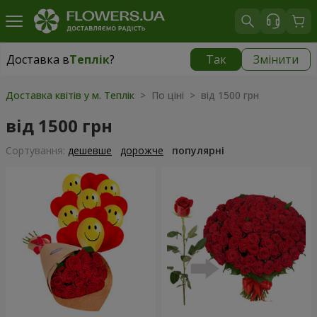
Доставка в
Теплік
?
Так
Змінити
Доставка в
Теплік
|
910 грн
Доставка квітів у м. Теплік
> По ціні > від 1500 грн
від 1500 грн
Сортування:
дешевше
дорожче
популярні