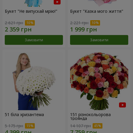
Букет "Не випускай мрію!"
Букет "Казка мого життя"
2 621 грн
2 221 грн
Замовити
Замовити
51 біла хризантема
151 різнокольорова
троянда
5 175 грн
14 107 грн