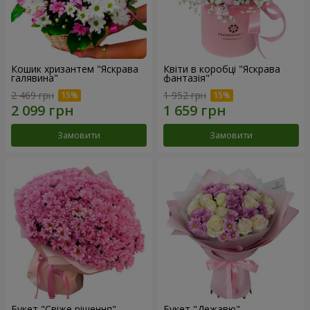
Кошик хризантем "Яскрава
Квіти в коробці "Яскрава
галявина"
фантазія"
2 469 грн
1 952 грн
Замовити
Замовити
Букет "Свіже рішення"
Букет "Дежавю"