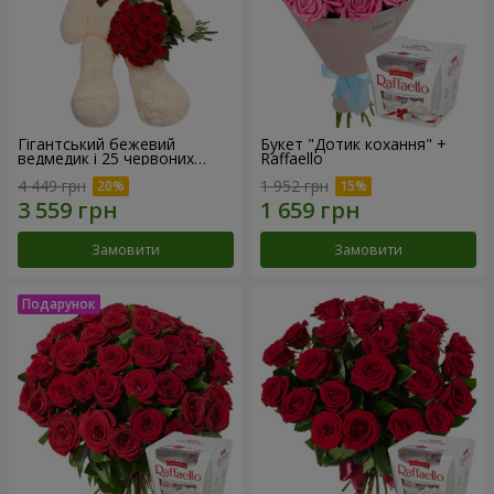
Гігантський бежевий
Букет "Дотик кохання" +
ведмедик і 25 червоних
Raffaello
троянд
4 449 грн
1 952 грн
Замовити
Замовити