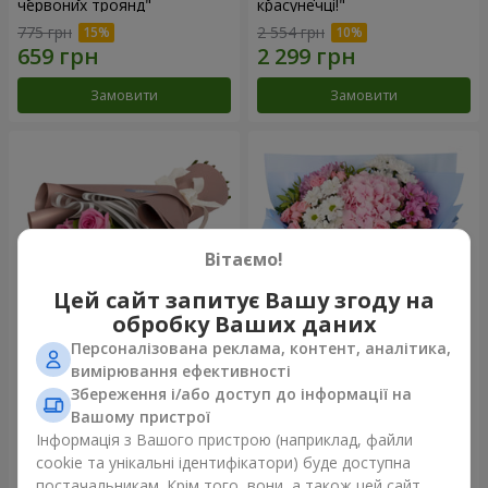
червоних троянд"
красунечці!"
775 грн
2 554 грн
Замовити
Замовити
Вітаємо!
Цей сайт запитує Вашу згоду на
обробку Ваших даних
Персоналізована реклама, контент, аналітика,
Букет "7 рожевих троянд!"
Романтичний букет
вимірювання ефективності
"Небеса"
Збереження і/або доступ до інформації на
999 грн
2 124 грн
Вашому пристрої
Інформація з Вашого пристрою (наприклад, файли
cookie та унікальні ідентифікатори) буде доступна
Замовити
Замовити
постачальникам. Крім того, вони, а також цей сайт