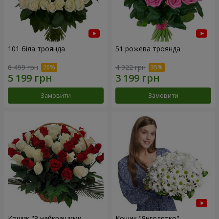
101 біла троянда
51 рожева троянда
6 499 грн
4 922 грн
Замовити
Замовити
Кошик "З найкращими
Кошик "Янголятко"