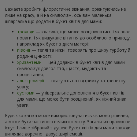
Бажаєте зробити флористичне зізнання, орієнтуючись не
лише на красу, а й на символізм, ось вам маленька
шпаргалка що додати в букет квітів для мами:
троянди
— класика, що може розцінюватись і як знак
поваги, і як вишукане вітання до особливого приводу,
наприклад як букет з днем матері;
півонії
— теплі та ніжні, говорять про щиру турботу й
родинні цінності;
хризантеми
— цей доданок в букет квітів для мами
символізує довголіття, щастя, мудрість та
процвітання;
альстромерії
— вказують на підтримку та трепетну
увагу;
еустоми
— універсальне доповнення в букет квітів
для мами, що може бути розцінений, як ніжний знак
уваги.
Будь-яка квітка може використовуватись як моно рішення,
а може бути частиною великого міксу. Загальних правил не
існує. І лише зібраний з душею букет квітів для мами завжди
виглядає доречно і дарує щирі емоції.