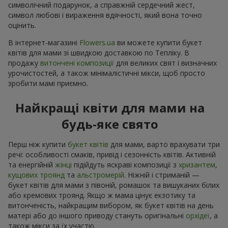
символічний подарунок, а справжній сердечний жест,
символ любові і вираження вдячності, який вона точно
оцінить.
В інтернет-магазині
Flowers.ua
ви можете купити букет
квітів для мами зі швидкою доставкою по Тепліку. В
продажу
витончені композиції
для великих свят і визначних
урочистостей, а також мінімалістичні мікси, щоб просто
зробити мамі приємно.
Найкращі квіти для мами на
будь-яке свято
Перш ніж купити
букет квітів
для мами, варто врахувати три
речі: особливості смаків, привід і сезонність квітів. Активній
та енергійній
жінці
підійдуть яскраві композиції з
хризантем
,
кущових троянд
та
альстромерій
. Ніжній і стриманій —
букет квітів для мами з півоній, ромашок та вишуканих білих
або кремових троянд. Якщо ж мама цінує екзотику та
витонченість, найкращим вибором, як букет квітів на день
матері або до іншого приводу стануть оригінальні
орхідеї
, а
також мікси за їх участю.