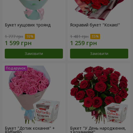
Букет кущових троянд
Яскравий букет "Кохаю!"
1 777 грн
1 481 грн
Замовити
Замовити
Букет "Дотик кохання" +
Букет "У День народження,
Raffaello
з коханням!"