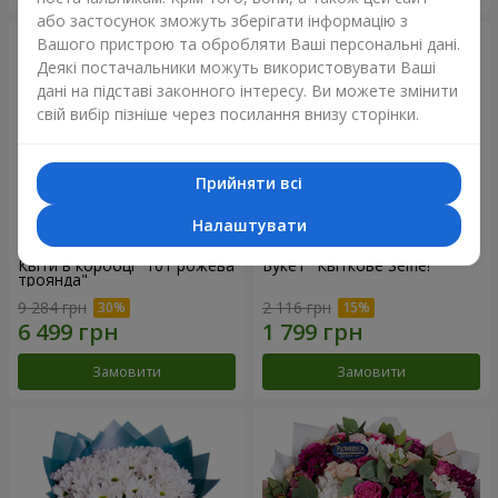
або застосунок зможуть зберігати інформацію з
Вашого пристрою та обробляти Ваші персональні дані.
Деякі постачальники можуть використовувати Ваші
дані на підставі законного інтересу. Ви можете змінити
свій вибір пізніше через посилання внизу сторінки.
Прийняти всі
Налаштувати
Квіти в коробці "101 рожева
Букет "Квіткове Selfie!"
троянда"
9 284 грн
2 116 грн
Замовити
Замовити