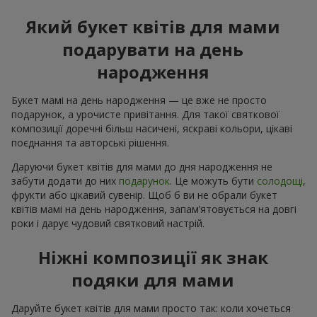
Який букет квітів для мами
подарувати на день
народження
Букет мамі на день народження — це вже не просто
подарунок, а урочисте привітання. Для такої святкової
композиції доречні більш насичені, яскраві кольори, цікаві
поєднання та авторські рішення.
Даруючи букет квітів для мами до дня народження не
забути додати до них
подарунок
. Це можуть бути
солодощі
,
фрукти або цікавий сувенір. Щоб б ви не обрали букет
квітів мамі на день народження, запам’ятовується на довгі
роки і дарує чудовий святковий настрій.
Ніжні композиції як знак
подяки для мами
Даруйте букет квітів для мами просто так: коли хочеться