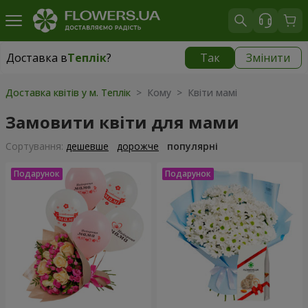
Доставка в
Теплік
?
Так
Змінити
Доставка в
Теплік
|
910 грн
Доставка квітів у м. Теплік
> Кому > Квіти мамі
Замовити квіти для мами
Сортування:
дешевше
дорожче
популярні