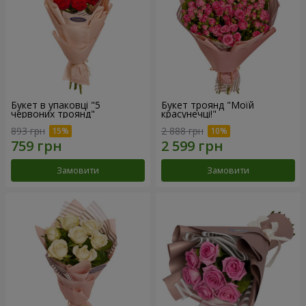
Букет в упаковці "5
Букет троянд "Моїй
червоних троянд"
красунечці!"
893 грн
2 888 грн
Замовити
Замовити