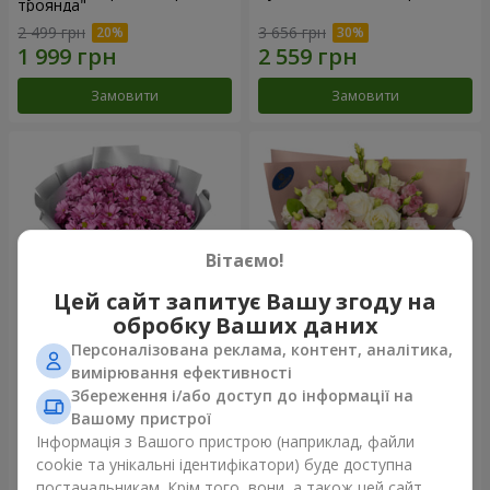
троянда"
2 499 грн
3 656 грн
Замовити
Замовити
Вітаємо!
Цей сайт запитує Вашу згоду на
обробку Ваших даних
Персоналізована реклама, контент, аналітика,
Букет "Твої хризантеми"
Букет "Пана Кота"
вимірювання ефективності
Збереження і/або доступ до інформації на
1 834 грн
2 374 грн
Вашому пристрої
Інформація з Вашого пристрою (наприклад, файли
cookie та унікальні ідентифікатори) буде доступна
Замовити
Замовити
постачальникам. Крім того, вони, а також цей сайт