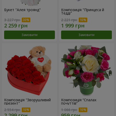
Букет "Алея троянд"
Композиція "Принцеса й
Тедді"
3 227 грн
2 221 грн
Замовити
Замовити
Композиція "Зворушливий
Композиція “Спалах
презент"
почуттів”
2 554 грн
1 066 грн