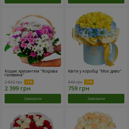
Кошик хризантем "Яскрава
Квіти у коробці "Моє диво"
галявина"
2 822 грн
843 грн
Замовити
Замовити