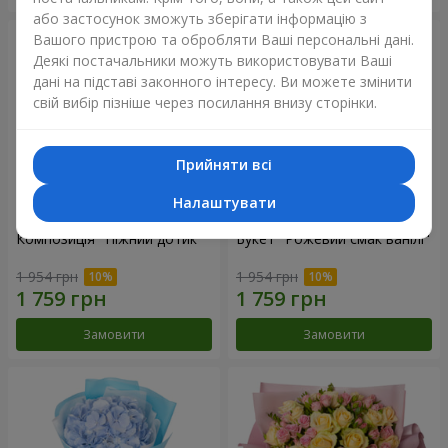
або застосунок зможуть зберігати інформацію з
Вашого пристрою та обробляти Ваші персональні дані.
Деякі постачальники можуть використовувати Ваші
дані на підставі законного інтересу. Ви можете змінити
свій вибір пізніше через посилання внизу сторінки.
Прийняти всі
Налаштувати
Композиція "Ніжний дотик"
Букет "Рожевий смак ванілі"
1 954 грн
1 954 грн
Замовити
Замовити