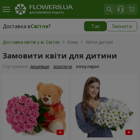
Доставка в
Світле
?
Так
Змінити
Доставка в
Світле
|
безкоштовно
Доставка квітів у м. Світле
> Кому > Квіти дитині
Замовити квіти для дитини
Сортування:
дешевше
дорожче
популярні