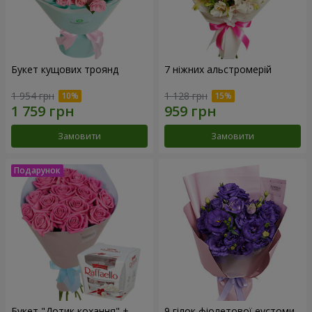
Букет кущових троянд
7 ніжних альстромерій
1 954 грн
1 128 грн
Замовити
Замовити
Букет "Дотик кохання" +
9 гілок фіолетової еустоми