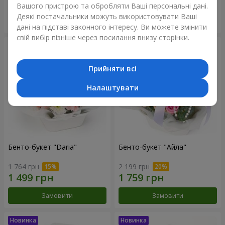
Вашого пристрою та обробляти Ваші персональні дані.
Деякі постачальники можуть використовувати Ваші
Замовити
Замовити
дані на підставі законного інтересу. Ви можете змінити
свій вибір пізніше через посилання внизу сторінки.
Прийняти всі
Налаштувати
Бенто-букет "Daria"
Бенто-букет "Айла"
1 764 грн
2 199 грн
Замовити
Замовити