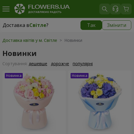
Доставка в
Світле
?
Так
Змінити
Доставка в
Світле
|
безкоштовно
Доставка квітів у м. Світле
> Новинки
Новинки
Сортування:
дешевше
дорожче
популярні