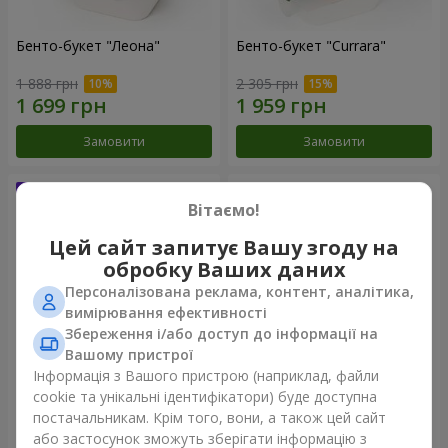
Бенто-букет "Леона"
Бенто-букет "Currara"
1 888 грн
2 305 грн
Замовити
Замовити
Вітаємо!
Цей сайт запитує Вашу згоду на
обробку Ваших даних
Персоналізована реклама, контент, аналітика,
вимірювання ефективності
Збереження і/або доступ до інформації на
Вашому пристрої
Інформація з Вашого пристрою (наприклад, файли
Букет "Шарм"
Букет "Ніжне серце"
cookie та унікальні ідентифікатори) буде доступна
постачальникам. Крім того, вони, а також цей сайт
2 249 грн
3 545 грн
або застосунок зможуть зберігати інформацію з