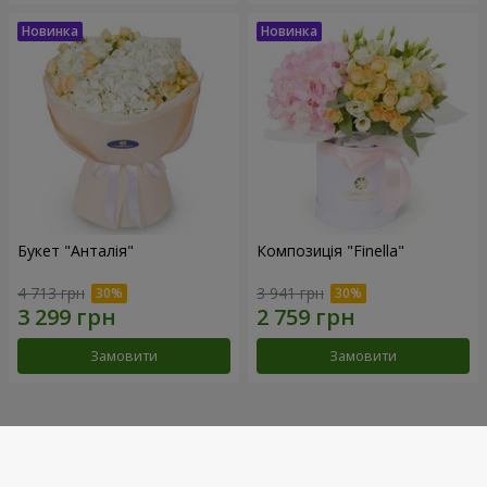
Букет "Анталія"
Композиція "Finella"
4 713 грн
3 941 грн
Замовити
Замовити
Наші досягнення