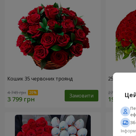
Кошик 35 червоних троянд
251 червон
4 749 грн
27 427 грн
Цей
Замовити
Пе
еф
Зб
Інформа