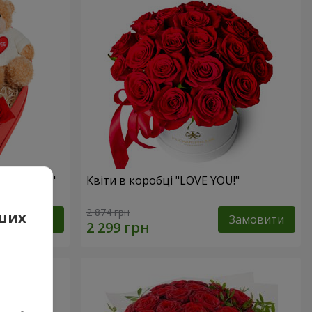
 презент"
Квіти в коробці "LOVE YOU!"
2 874 грн
аших
Замовити
Замовити