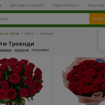
a
Доставка і оплата
Гарантії якості
Наші ма
Знайт
в у м. Світле
> Квіти > Троянди
ти Троянди
ешевше
дорожче
популярні