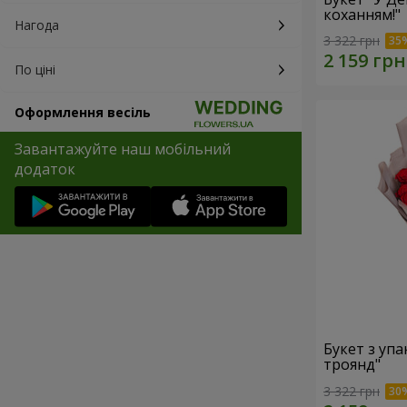
коханням!"
Нагода
3 322 грн
По ціні
Оформлення весіль
Завантажуйте наш мобільний
додаток
Букет з уп
троянд"
3 322 грн