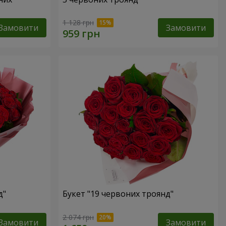
1 128 грн
Замовити
Замовити
д"
Букет "19 червоних троянд"
2 074 грн
Замовити
Замовити