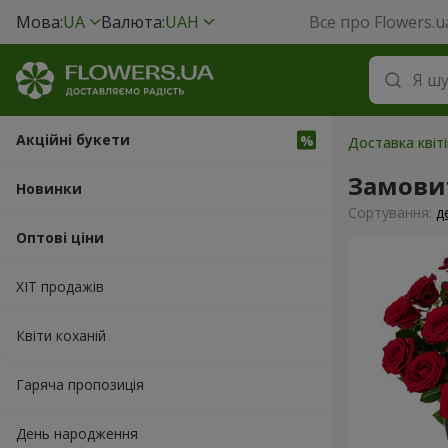
Мова:
UA
Валюта:
UAH
Все про Flowers.u
Акційні букети
Доставка квіті
Замови
Новинки
Сортування:
д
Оптові ціни
ХІТ продажів
Квіти коханій
Гаряча пропозиція
День народження