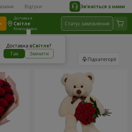
газини
Відгуки
Зв’яжіться з нами
Доставка в
и
Світле
Статус замовлення
безкоштовно
Доставка в
Світле
?
Так
Змінити
Підкатегорії