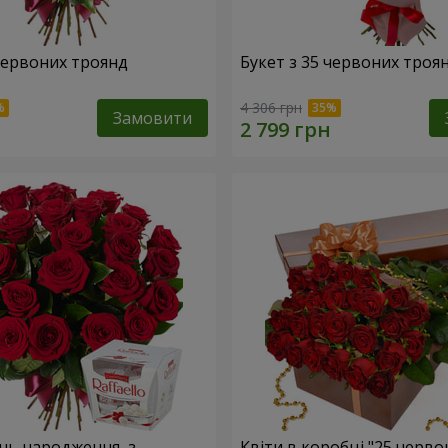
 червоних троянд
Букет з 35 червоних троя
4 306 грн
Замовити
ень народження, з
Квіти в коробці "25 черво