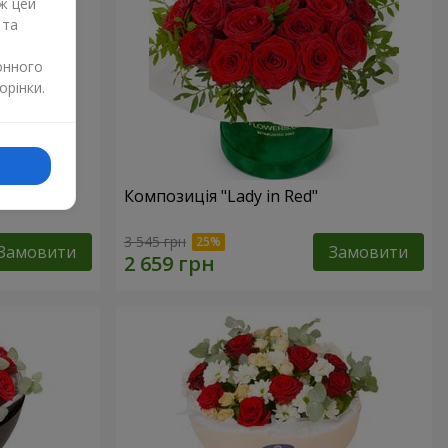
ж цей
 та
онного
орінки.
дмедиком
Композиція "Lady in Red"
3 545 грн
Замовити
Замовити