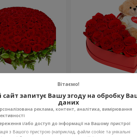
а троянда
Композиція "Зворушливий
Вітаємо!
2 332 грн
 сайт запитує Вашу згоду на обробку В
Замовити
даних
рсоналізована реклама, контент, аналітика, вимірювання
ективності
ереження і/або доступ до інформації на Вашому пристрої
ція з Вашого пристрою (наприклад, файли cookie та унікальні