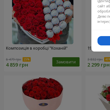
ідентиф
сайт а
обробля
Деякі 
інтерес
Композиція в коробці "Коханій"
19 червони
6 479 грн
3 832 грн
Замовити