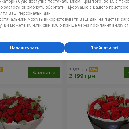
ікатори) буде доступна постачальникам. Крім того, вони, а тако
бо застосунок зможуть зберігати інформацію з Вашого пристрою
ти Ваші персональні дані.
постачальники можуть використовувати Ваші дані на підставі зак
у. Ви можете змінити свій вибір пізніше через посилання внизу ст
Налаштувати
Прийняти всі
х троянд з Пандою
19 червоних троянд з Ве
3 383 грн
Замовити