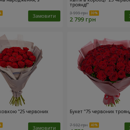
троянд!"
3 999 грн
Замовити
аковкою "25 червоних
Букет "75 червоних троян
7 932 грн
Замовити