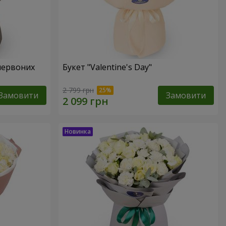
червоних
Букет "Valentine's Day"
2 799 грн
Замовити
Замовити