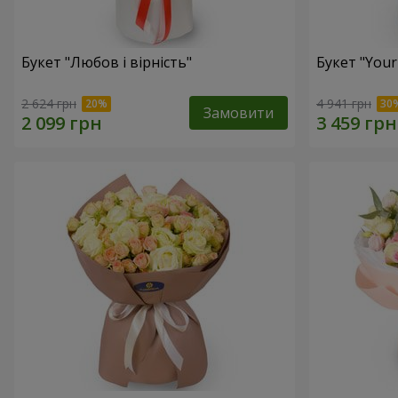
Букет "Любов і вірність"
Букет "Your
2 624 грн
4 941 грн
Замовити