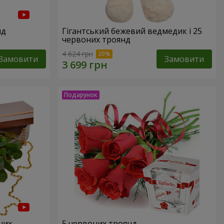
нд
Гігантський бежевий ведмедик і 25
червоних троянд
4 624 грн
Замовити
Замовити
них
5 червоних троянд