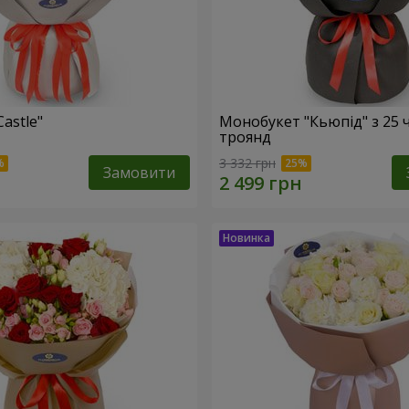
Castle"
Монобукет "Кьюпід" з 25 
троянд
3 332 грн
Замовити