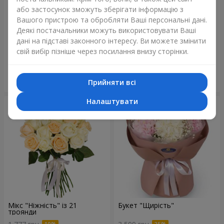
або застосунок зможуть зберігати інформацію з
Вашого пристрою та обробляти Ваші персональні дані.
Деякі постачальники можуть використовувати Ваші
Букет "Blue ball"
Букет "Бенефіс"
дані на підставі законного інтересу. Ви можете змінити
3 656 грн
5 998 грн
свій вибір пізніше через посилання внизу сторінки.
Замовити
Замовити
Прийняти всі
Налаштувати
Мікс "Ніжність" із 21
Букет "Щирість"
троянди