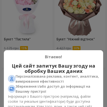
Букет "Пастила"
Букет "Ніжний відтінок"
1 175 грн
4 427 грн
Вітаємо!
Замовити
Замовити
Цей сайт запитує Вашу згоду на
обробку Ваших даних
Персоналізована реклама, контент, аналітика,
вимірювання ефективності
Збереження і/або доступ до інформації на
Вашому пристрої
Інформація з Вашого пристрою (наприклад, файли
cookie та унікальні ідентифікатори) буде доступна
постачальникам. Крім того, вони, а також цей сайт