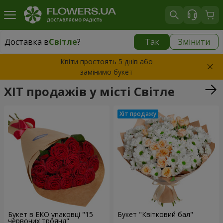
Доставка в
Світле
?
Так
Змінити
Доставка в
Світле
|
безкоштовно
Квіти простоять 5 днів або
замінимо букет
ХІТ продажів у місті Світле
Букет в ЕКО упаковці "15
Букет "Квітковий бал"
червоних троянд"