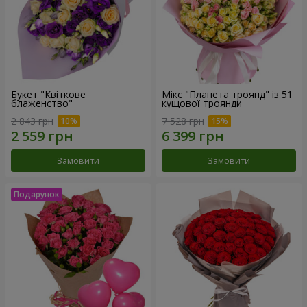
Букет "Квіткове
Мікс "Планета троянд" із 51
блаженство"
кущової троянди
2 843 грн
7 528 грн
Замовити
Замовити