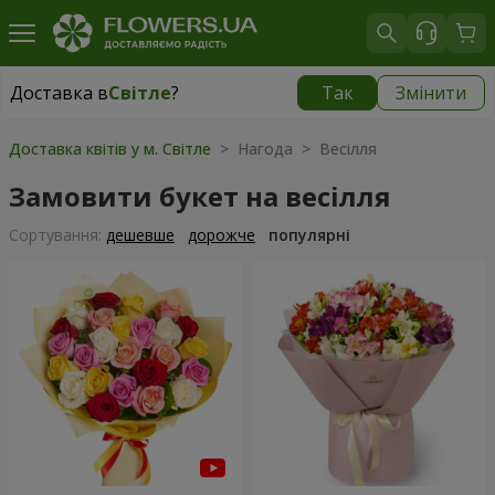
Доставка в
Світле
?
Так
Змінити
Доставка в
Світле
|
безкоштовно
Доставка квітів у м. Світле
> Нагода > Весілля
Замовити букет на весілля
Сортування:
дешевше
дорожче
популярні