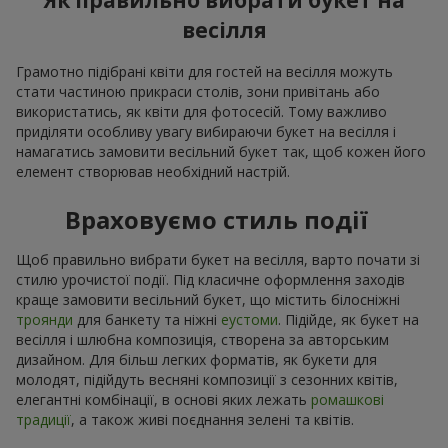
Як правильно вибрати букет на
весілля
Грамотно підібрані квіти для гостей на весілля можуть
стати частиною прикраси столів, зони привітань або
використатись, як квіти для фотосесій. Тому важливо
приділяти особливу увагу вибираючи букет на весілля і
намагатись замовити весільний букет так, щоб кожен його
елемент створював необхідний настрій.
Враховуємо стиль події
Щоб правильно вибрати букет на весілля, варто почати зі
стилю урочистої події. Під класичне оформлення заходів
краще замовити весільний букет, що містить білосніжні
троянди
для банкету та ніжні
еустоми
. Підійде, як букет на
весілля і шлюбна композиція, створена за авторським
дизайном. Для більш легких форматів, як букети для
молодят, підійдуть весняні композиції з сезонних квітів,
елегантні комбінації, в основі яких лежать
ромашкові
традиції
, а також живі поєднання зелені та квітів.