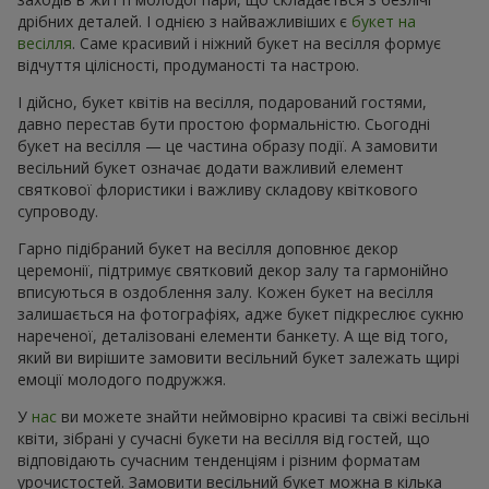
дрібних деталей. І однією з найважливіших є
букет на
весілля
. Саме красивий і ніжний букет на весілля формує
відчуття цілісності, продуманості та настрою.
І дійсно, букет квітів на весілля, подарований гостями,
давно перестав бути простою формальністю. Сьогодні
букет на весілля — це частина образу події. А замовити
весільний букет означає додати важливий елемент
святкової флористики і важливу складову квіткового
супроводу.
Гарно підібраний букет на весілля доповнює декор
церемонії, підтримує святковий декор залу та гармонійно
вписуються в оздоблення залу. Кожен букет на весілля
залишається на фотографіях, адже букет підкреслює сукню
нареченої, деталізовані елементи банкету. А ще від того,
який ви вирішите замовити весільний букет залежать щирі
емоції молодого подружжя.
У
нас
ви можете знайти неймовірно красиві та свіжі весільні
квіти, зібрані у сучасні букети на весілля від гостей, що
відповідають сучасним тенденціям і різним форматам
урочистостей. Замовити весільний букет можна в кілька