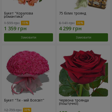
Букет "Коралова
75 білих троянд
романтика"
1 599 грн
6 141 грн
Замовити
Замовити
Букет "Ти - мій Всесвіт"
Червона троянда
(поштучно)
12 799 грн