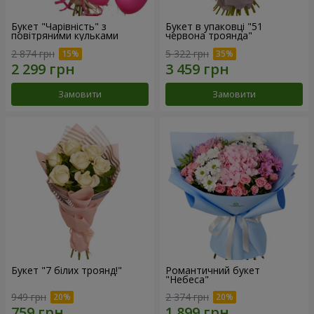
Букет "Чарівність" з
Букет в упаковці "51
повітряними кульками
червона троянда"
2 874 грн
5 322 грн
Замовити
Замовити
Букет "7 білих троянд!"
Романтичний букет
"Небеса"
949 грн
2 374 грн