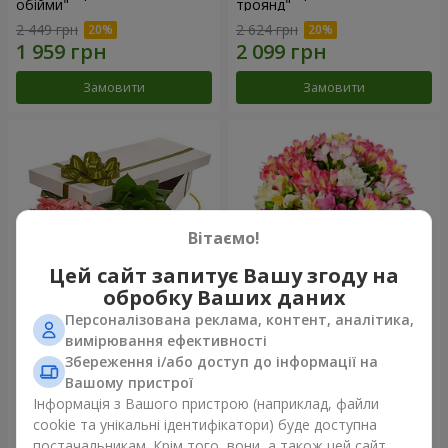
обійми"
троянд"
2 449 грн
2 624 грн
Замовити
Замовити
Вітаємо!
Цей сайт запитує Вашу згоду на
обробку Ваших даних
Персоналізована реклама, контент, аналітика,
Квіти в коробці "15 рожевих
Букет "Казка для двох!"
вимірювання ефективності
троянд"
Збереження і/або доступ до інформації на
2 469 грн
1 621 грн
Вашому пристрої
Інформація з Вашого пристрою (наприклад, файли
cookie та унікальні ідентифікатори) буде доступна
Замовити
Замовити
постачальникам. Крім того, вони, а також цей сайт