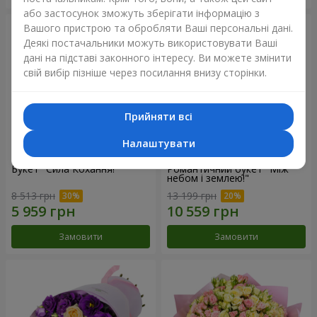
або застосунок зможуть зберігати інформацію з
Вашого пристрою та обробляти Ваші персональні дані.
Деякі постачальники можуть використовувати Ваші
дані на підставі законного інтересу. Ви можете змінити
свій вибір пізніше через посилання внизу сторінки.
Прийняти всі
Налаштувати
Букет "Сила Кохання!"
Романтичний букет "Між
небом і землею!"
8 513 грн
13 199 грн
Замовити
Замовити